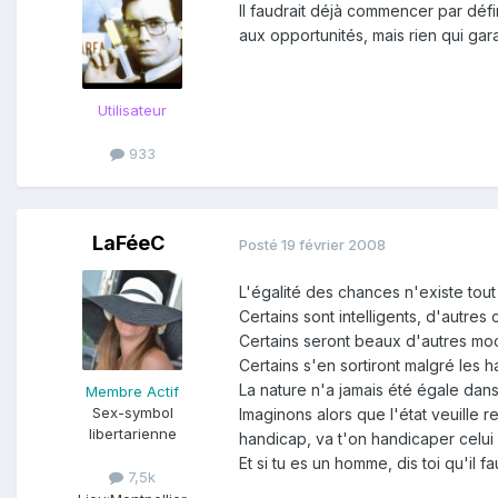
Il faudrait déjà commencer par déf
aux opportunités, mais rien qui gara
Utilisateur
933
LaFéeC
Posté
19 février 2008
L'égalité des chances n'existe tou
Certains sont intelligents, d'autre
Certains seront beaux d'autres moch
Certains s'en sortiront malgré les 
La nature n'a jamais été égale da
Membre Actif
Sex-symbol
Imaginons alors que l'état veuille
libertarienne
handicap, va t'on handicaper celui 
Et si tu es un homme, dis toi qu'il f
7,5k