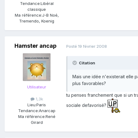
Tendance:
Libéral
classique
Ma référence:
J-B Noé,
Tremendo, Koenig
Hamster ancap
Posté
19 février 2008
Citation
Mais une idée n'existerait elle
plus favorables?
Utilisateur
tu penses franchement que si un tra
1,3k
Lieu:
Paris
sociale defavorisé?
Tendance:
Anarcap
Ma référence:
René
Girard