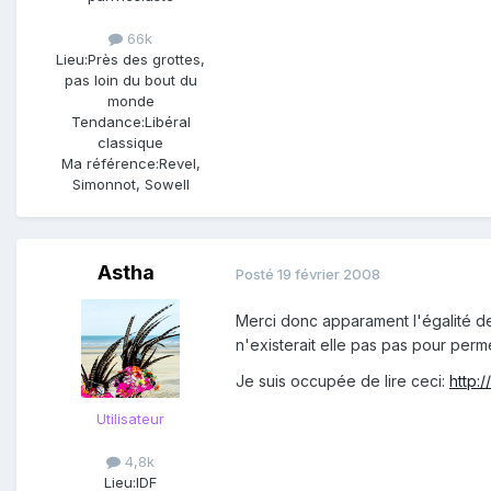
66k
Lieu:
Près des grottes,
pas loin du bout du
monde
Tendance:
Libéral
classique
Ma référence:
Revel,
Simonnot, Sowell
Astha
Posté
19 février 2008
Merci donc apparament l'égalité d
n'existerait elle pas pas pour per
Je suis occupée de lire ceci:
http:/
Utilisateur
4,8k
Lieu:
IDF