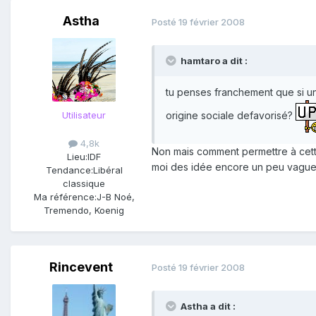
Astha
Posté
19 février 2008
hamtaro a dit :
tu penses franchement que si un 
origine sociale defavorisé?
Utilisateur
4,8k
Non mais comment permettre à cette 
Lieu:
IDF
moi des idée encore un peu vague
Tendance:
Libéral
classique
Ma référence:
J-B Noé,
Tremendo, Koenig
Rincevent
Posté
19 février 2008
Astha a dit :