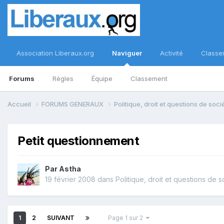
Association Liberaux.org
Naviguer
Activité
Classe
Forums
Règles
Équipe
Classement
Accueil
FORUMS GENERAUX
Politique, droit et questions de soc
Petit questionnement
Par
Astha
19 février 2008
dans
Politique, droit et questions de s
1
2
SUIVANT
Page 1 sur 2