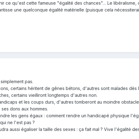
inir ce qu'est cette fameuse "égalité des chances"… Le libéralisme, 
ntisse une quelconque égalité matérielle (puisque cela nécessiterait d
t simplement pas.
s cons, certains héritent de gênes bétons, d'autres sont malades dès 
es, certains vieilliront longtemps d'autres non.
handicaps et les coups durs, d'autres tomberont au moindre obstacle
ns ses dons aux hommes.
 rendre les gens égaux : comment rendre un handicapé physique l'é
qui ne l'est pas ?
audra aussi égaliser la taille des sexes : ça fait mal ? Vive l'égalité d