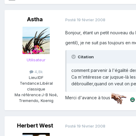
Astha
Posté
19 février 2008
Bonjour, étant un petit nouveau du 
gentil), je ne suit pas toujours e
Citation
Utilisateur
comment parvenir à l'égalité des 
4,8k
Ca m'intéresse car juqsue-là le
Lieu:
IDF
Tendance:
Libéral
débrouiller,quand on veut on pe
classique
Ma référence:
J-B Noé,
Merci d'avance à tous
Tremendo, Koenig
Herbert West
Posté
19 février 2008