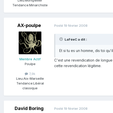
Lieu:
Montpellier
Tendance:
Minarchiste
AX-poulpe
Posté
19 février 2008
LaFéeC a dit :
Et si tu es un homme, dis toi qu'i
Membre Actif
C'est une revendication de longue d
Poulpe
cette revendication légitime.
7,9k
Lieu:
Aix-Marseille
Tendance:
Libéral
classique
David Boring
Posté
19 février 2008