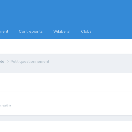
ment
Contrepoints
Wikiberal
Clubs
iété
Petit questionnement
ociété