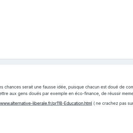
es chances serait une fausse idée, puisque chacun est doué de com
mettre aux gens doués par exemple en éco-finance, de réussir meme s
/www.alternative-liberale.fr/pr118-Education.html
( ne crachez pas sur 