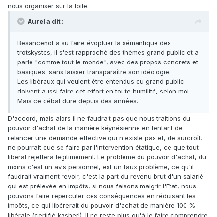
nous organiser sur la toile.
Aurel a dit :
Besancenot a su faire évopluer la sémantique des
trotskystes, il s'est rapproché des thèmes grand public et a
parlé "comme tout le monde", avec des propos concrets et
basiques, sans laisser transparaître son idéologie.
Les libéraux qui veulent être entendus du grand public
doivent aussi faire cet effort en toute humilité, selon moi.
Mais ce débat dure depuis des années.
D'accord, mais alors il ne faudrait pas que nous traitions du
pouvoir d'achat de la manière kéynésienne en tentant de
relancer une demande effective qui n'existe pas et, de surcroît,
ne pourrait que se faire par l'intervention étatique, ce que tout
libéral rejettera légitimement. Le problème du pouvoir d'achat, du
moins c'est un avis personnel, est un faux problème, ce qu'il
faudrait vraiment revoir, c'est la part du revenu brut d'un salarié
qui est prélevée en impôts, si nous faisons maigrir l'Etat, nous
pouvons faire repercuter ces conséquences en réduisant les
impôts, ce qui libérerait du pouvoir d'achat de manière 100 %
libérale (certifié kasher!). Il ne reste plus qu'à le faire comprendre