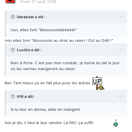
Posté
27 août 2008
librekom a dit :
non, elles font "Mooooooëëëëëëët"
non elles font "Moooouiiiii au droit au raisin ! OUI au DAR !"
Lucilio a dit :
Rien à fiche. C'est pas mon combat : je boirai du lait le jour
où les vaches mangeront du raisin.
Ben Tant mieux ça en fait plus pour les autres.
h16 a dit :
Si tu leur en donne, elles en mangent.
moi je dis, il faut le leur vendre. La PAC ça suffit.