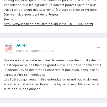
enseignes, ainsi qu’aux intermédiaires pour leur faire prendre
conscience que les agriculteurs doivent pouvoir vivre de leur
travail en obtenant des prix rémunérateurs », précise Philippe
Duvivier, vice-président de la Fugéa.
(belga)
http://www.lesoir.be/actualite/belgique/no…10-637051.shtml
Aurel
Posté
12 septembre 2008
Besancenot a su faire évopluer la sémantique des trotskystes, il
s'est rapproché des thèmes grand public et a parlé "comme tout
le monde", avec des propos concrets et basiques, sans laisser
transparaître son idéologie.
Les libéraux qui veulent être entendus du grand public doivent
aussi faire cet effort en toute humilité, selon moi. Mais ce débat
dure depuis des années.