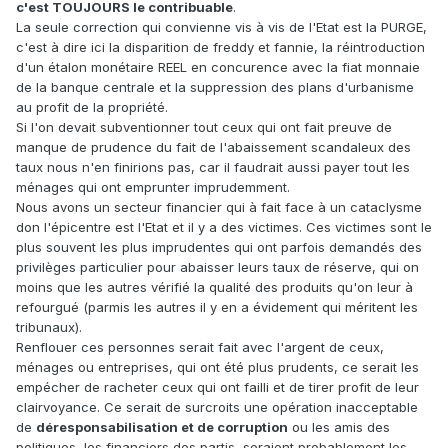
c'est TOUJOURS le contribuable
.
La seule correction qui convienne vis à vis de l'Etat est la PURGE,
c'est à dire ici la disparition de freddy et fannie, la réintroduction
d'un étalon monétaire REEL en concurence avec la fiat monnaie
de la banque centrale et la suppression des plans d'urbanisme
au profit de la propriété.
Si l'on devait subventionner tout ceux qui ont fait preuve de
manque de prudence du fait de l'abaissement scandaleux des
taux nous n'en finirions pas, car il faudrait aussi payer tout les
ménages qui ont emprunter imprudemment.
Nous avons un secteur financier qui à fait face à un cataclysme
don l'épicentre est l'Etat et il y a des victimes. Ces victimes sont le
plus souvent les plus imprudentes qui ont parfois demandés des
privilèges particulier pour abaisser leurs taux de réserve, qui on
moins que les autres vérifié la qualité des produits qu'on leur à
refourgué (parmis les autres il y en a évidement qui méritent les
tribunaux).
Renflouer ces personnes serait fait avec l'argent de ceux,
ménages ou entreprises, qui ont été plus prudents, ce serait les
empécher de racheter ceux qui ont failli et de tirer profit de leur
clairvoyance. Ce serait de surcroits une opération inacceptable
de
déresponsabilisation et de corruption
ou les amis des
politiques, les financiers des partis, seraient probablement les