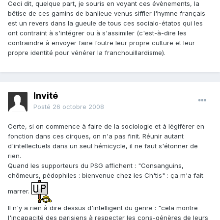
Ceci dit, quelque part, je souris en voyant ces évènements, la
bêtise de ces gamins de banlieue venus siffler l'hymne français
est un revers dans la gueule de tous ces socialo-étatos qui les
ont contraint à s'intégrer ou à s'assimiler (c'est-à-dire les
contraindre à envoyer faire foutre leur propre culture et leur
propre identité pour vénérer la franchouillardisme).
Invité
Posté
26 octobre 2008
Certe, si on commence à faire de la sociologie et à légiférer en
fonction dans ces cirques, on n'a pas finit. Réunir autant
d'intellectuels dans un seul hémicycle, il ne faut s'étonner de
rien.
Quand les supporteurs du PSG affichent : "Consanguins,
chômeurs, pédophiles : bienvenue chez les Ch'tis" : ça m'a fait
marrer.
Il n'y a rien à dire dessus d'intelligent du genre : "cela montre
l'incapacité des parisiens à respecter les cons-génères de leurs