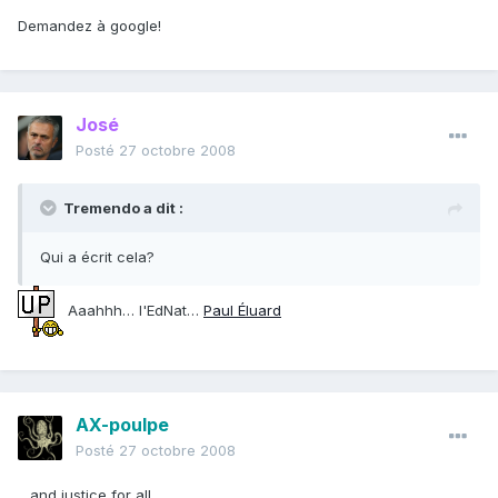
Demandez à google!
José
Posté
27 octobre 2008
Tremendo a dit :
Qui a écrit cela?
Aaahhh… l'EdNat…
Paul Éluard
AX-poulpe
Posté
27 octobre 2008
…and justice for all