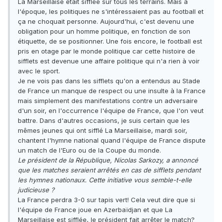
La Marseillaise était sifflée sur tous les terrains. Mais à
l'époque, les politiques ne s'intéressaient pas au football et
ça ne choquait personne. Aujourd'hui, c'est devenu une
obligation pour un homme politique, en fonction de son
étiquette, de se positionner. Une fois encore, le football est
pris en otage par le monde politique car cette histoire de
sifflets est devenue une affaire politique qui n'a rien à voir
avec le sport.
Je ne vois pas dans les sifflets qu'on a entendus au Stade
de France un manque de respect ou une insulte à la France
mais simplement des manifestations contre un adversaire
d'un soir, en l'occurrence l'équipe de France, que l'on veut
battre. Dans d'autres occasions, je suis certain que les
mêmes jeunes qui ont sifflé La Marseillaise, mardi soir,
chantent l'hymne national quand l'équipe de France dispute
un match de l'Euro ou de la Coupe du monde.
Le président de la République, Nicolas Sarkozy, a annoncé
que les matches seraient arrêtés en cas de sifflets pendant
les hymnes nationaux. Cette initiative vous semble-t-elle
judicieuse ?
La France perdra 3-0 sur tapis vert! Cela veut dire que si
l'équipe de France joue en Azerbaïdjan et que La
Marseillaise est sifflée, le président fait arrêter le match?