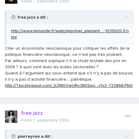
Posté
7 septembre 2009
free jazz a dit :
http://www.lemonde.fr/web/imprimer_element…-1035920,0.h
tml
Citer un économiste néoclassique pour critiquer les effets de la
politique financière néoclassique, ce n'est pas très probant.
Par ailleurs, comment explique-t-il la chute brutale des prix en
2009 ? à quoi sont dues les bulles sectorielles ?
Quand à l'argument qui sous-entend que s'il n'y a pas de bourse,
il n'y a pas d'activité financière… pathétique.
http://1.bp.blogspot.com/_EZMGVwURo3M/Spiv…v1v2-722868.PNG
free jazz
Posté
7 septembre 2009
pierreyves a dit :