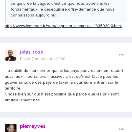
ce qui crée la vague, c'est ce que nous appelons les
fondamentaux, le déséquilibre offre-demande que nous
connaissons aujourd'hui.
http://www.lemonde.fr/web/imprimer_element…-1035920,0.html
john_ross
Posté
7 septembre 2009
Il a oublié de mentionner que si les pays pauvres ont eu recourt
aussi aux importations massives c'est qu'il est facile pour les
gouvernants de ces pays de taxer la nourriture entrant sur le
territoire.
Chose bien sur qui n'est possible que parce que les prix sont
artificiellement bas.
pierreyves