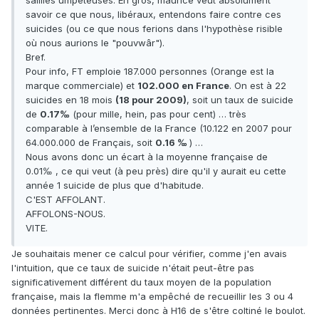
saillies umpéteuses. En gros, maurice veut absolument
savoir ce que nous, libéraux, entendons faire contre ces
suicides (ou ce que nous ferions dans l'hypothèse risible
où nous aurions le "pouvwâr").
Bref.
Pour info, FT emploie 187.000 personnes (Orange est la
marque commerciale) et
102.000 en France
. On est à 22
suicides en 18 mois
(18 pour 2009)
, soit un taux de suicide
de
0.17‰
(pour mille, hein, pas pour cent) … très
comparable à l’ensemble de la France (10.122 en 2007 pour
64.000.000 de Français, soit
0.16 ‰
) …
Nous avons donc un écart à la moyenne française de
0.01‰ , ce qui veut (à peu près) dire qu'il y aurait eu cette
année 1 suicide de plus que d'habitude.
C'EST AFFOLANT.
AFFOLONS-NOUS.
VITE.
Je souhaitais mener ce calcul pour vérifier, comme j'en avais
l'intuition, que ce taux de suicide n'était peut-être pas
significativement différent du taux moyen de la population
française, mais la flemme m'a empêché de recueillir les 3 ou 4
données pertinentes. Merci donc à H16 de s'être coltiné le boulot.