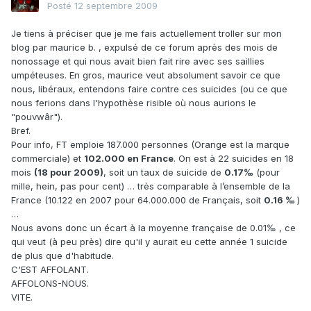
Posté
12 septembre 2009
Je tiens à préciser que je me fais actuellement troller sur mon
blog par maurice b. , expulsé de ce forum après des mois de
nonossage et qui nous avait bien fait rire avec ses saillies
umpéteuses. En gros, maurice veut absolument savoir ce que
nous, libéraux, entendons faire contre ces suicides (ou ce que
nous ferions dans l'hypothèse risible où nous aurions le
"pouvwâr").
Bref.
Pour info, FT emploie 187.000 personnes (Orange est la marque
commerciale) et
102.000 en France
. On est à 22 suicides en 18
mois
(18 pour 2009)
, soit un taux de suicide de
0.17‰
(pour
mille, hein, pas pour cent) … très comparable à l’ensemble de la
France (10.122 en 2007 pour 64.000.000 de Français, soit
0.16 ‰
)
…
Nous avons donc un écart à la moyenne française de 0.01‰ , ce
qui veut (à peu près) dire qu'il y aurait eu cette année 1 suicide
de plus que d'habitude.
C'EST AFFOLANT.
AFFOLONS-NOUS.
VITE.