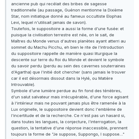
ancienne pub qui recélait des bribes de sagesse
traditionnelle (au passage, Guénon mentionne la Dixième
Star, nom initiatique donné au fameux occultiste Elophas
Levi, lequel n'utilisait jamais de savon).
Toutefois, le suppositoire a aussi la forme d'une fusée: et
puisque la civilisation terrestre est née, on le sait, de
Maîtres du Monde venus d'autres planètes ayant atterri au
sommet du Machu Picchu, eh bien le rite de l'introduction
du suppositoire rappelle de manière quasi liturgique la
descente sur terre du Roi du Monde et devient le symbole
du savoir perdu (perdu au sein des cavernes souterraines
d'Agartha) que l'initié doit chercher (sans jamais le trouver
car il est désormais dissout dans la Hylé, ou Matière
Introuvable).
Symbole d'une lumière perdue au fin fond des ténèbres,
d'un salut salvateur mais irrécupérable, d'une force agisant
à l'intérieur mais ne pouvant jamais plus être ramenée à la
Lux originelle, le suppositoire devient donc l'emblème de
l'incertitude et de la recherche. Ce n'est pas un hasard si,
dans toutes les langues, la conjecture, l'interrogation, la
question, la tentative d'une réponse inaccessible, prennent
toujours la forme de "Je suppose, Suppongo, I suppose…"