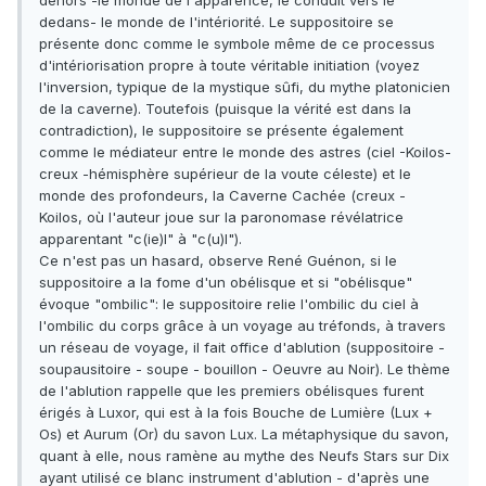
dehors -le monde de l'apparence, le conduit vers le
dedans- le monde de l'intériorité. Le suppositoire se
présente donc comme le symbole même de ce processus
d'intériorisation propre à toute véritable initiation (voyez
l'inversion, typique de la mystique sûfi, du mythe platonicien
de la caverne). Toutefois (puisque la vérité est dans la
contradiction), le suppositoire se présente également
comme le médiateur entre le monde des astres (ciel -Koilos-
creux -hémisphère supérieur de la voute céleste) et le
monde des profondeurs, la Caverne Cachée (creux -
Koilos, où l'auteur joue sur la paronomase révélatrice
apparentant "c(ie)l" à "c(u)l").
Ce n'est pas un hasard, observe René Guénon, si le
suppositoire a la fome d'un obélisque et si "obélisque"
évoque "ombilic": le suppositoire relie l'ombilic du ciel à
l'ombilic du corps grâce à un voyage au tréfonds, à travers
un réseau de voyage, il fait office d'ablution (suppositoire -
soupausitoire - soupe - bouillon - Oeuvre au Noir). Le thème
de l'ablution rappelle que les premiers obélisques furent
érigés à Luxor, qui est à la fois Bouche de Lumière (Lux +
Os) et Aurum (Or) du savon Lux. La métaphysique du savon,
quant à elle, nous ramène au mythe des Neufs Stars sur Dix
ayant utilisé ce blanc instrument d'ablution - d'après une