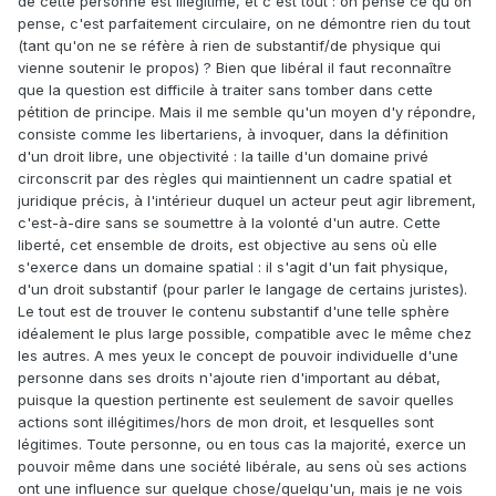
de cette personne est illégitime, et c'est tout : on pense ce qu'on
pense, c'est parfaitement circulaire, on ne démontre rien du tout
(tant qu'on ne se réfère à rien de substantif/de physique qui
vienne soutenir le propos) ? Bien que libéral il faut reconnaître
que la question est difficile à traiter sans tomber dans cette
pétition de principe. Mais il me semble qu'un moyen d'y répondre,
consiste comme les libertariens, à invoquer, dans la définition
d'un droit libre, une objectivité : la taille d'un domaine privé
circonscrit par des règles qui maintiennent un cadre spatial et
juridique précis, à l'intérieur duquel un acteur peut agir librement,
c'est-à-dire sans se soumettre à la volonté d'un autre. Cette
liberté, cet ensemble de droits, est objective au sens où elle
s'exerce dans un domaine spatial : il s'agit d'un fait physique,
d'un droit substantif (pour parler le langage de certains juristes).
Le tout est de trouver le contenu substantif d'une telle sphère
idéalement le plus large possible, compatible avec le même chez
les autres. A mes yeux le concept de pouvoir individuelle d'une
personne dans ses droits n'ajoute rien d'important au débat,
puisque la question pertinente est seulement de savoir quelles
actions sont illégitimes/hors de mon droit, et lesquelles sont
légitimes. Toute personne, ou en tous cas la majorité, exerce un
pouvoir même dans une société libérale, au sens où ses actions
ont une influence sur quelque chose/quelqu'un, mais je ne vois