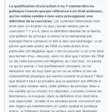
La qualification d'une action X ou Y comme libre ou
politique n'existe que par référence à un droit antérieur,
qui lui-même semble à mon sens présupposer une
définition de la coercition
, car comment déterminer mon
droit sans en écarter ce que j'aurais obtenu par la
coercition ? Y a-t-il, dans la définition libérale de la liberté,
une pétition de principe (comme se le demandait par
exemple Pierre Lemieux) (c'est-à-dire une tautologie : si on
pense que telle action de l'État ou telle action d'un
particulier est illégitime (que c'est un pouvoir si on s'en tient
aux termes d'au -dessus), alors on dira que l'action de l'État
ou de cette personne est illégitime, et c'est tout : on pense
ce qu'on pense, c'est parfaitement circulaire, on ne
démontre rien du tout (tant qu'on ne se réfère à rien de
substantif/de physique qui vienne soutenir le propos) ? Bien
que libéral il faut reconnaître que la question est difficile à
traiter sans tomber dans cette pétition de principe. Mais il
me semble qu'un moyen d'y répondre, consiste comme les
libertariens, à invoquer, dans la définition d'un droit libre,
une objectivité : la taille d'un domaine privé circonscrit par
des règles qui maintiennent un cadre spatial et juridique
précis, à l'intérieur duquel un acteur peut agir librement,