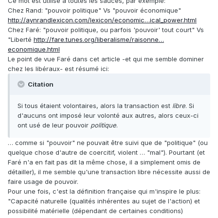
Ce mot est utilisé à toutes les sauces, par exemple:
Chez Rand: "pouvoir politique" Vs "pouvoir économique"
http://aynrandlexicon.com/lexicon/economic…ical_power.html
Chez Faré: "pouvoir politique, ou parfois 'pouvoir' tout court" Vs
"Liberté
http://fare.tunes.org/liberalisme/raisonne…
economique.html
Le point de vue Faré dans cet article -et qui me semble dominer
chez les libéraux- est résumé ici:
Citation
Si tous étaient volontaires, alors la transaction est
libre
. Si
d'aucuns ont imposé leur volonté aux autres, alors ceux-ci
ont usé de leur pouvoir
politique
.
… comme si "pouvoir" ne pouvait être suivi que de "politique" (ou
quelque chose d'autre de coercitif, violent … "mal"). Pourtant (et
Faré n'a en fait pas dit la même chose, il a simplement omis de
détailler), il me semble qu'une transaction libre nécessite aussi de
faire usage de pouvoir.
Pour une fois, c'est la définition française qui m'inspire le plus:
"Capacité naturelle (qualités inhérentes au sujet de l'action) et
possibilité matérielle (dépendant de certaines conditions)