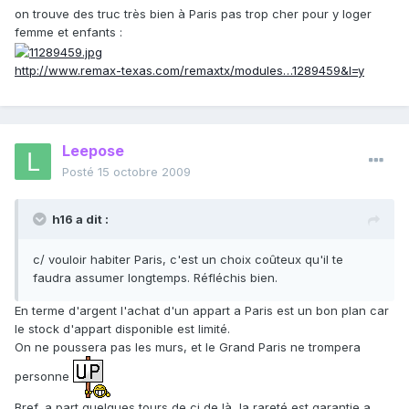
on trouve des truc très bien à Paris pas trop cher pour y loger
femme et enfants :
http://www.remax-texas.com/remaxtx/modules…1289459&l=y
Leepose
Posté
15 octobre 2009
h16 a dit :
c/ vouloir habiter Paris, c'est un choix coûteux qu'il te
faudra assumer longtemps. Réfléchis bien.
En terme d'argent l'achat d'un appart a Paris est un bon plan car
le stock d'appart disponible est limité.
On ne poussera pas les murs, et le Grand Paris ne trompera
personne
Bref, a part quelques tours de ci de là, la rareté est garantie a