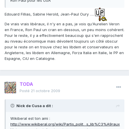
Ron Paul pour les USA
Edouard Fillias, Sabine Herold, Jean-Paul Oury ….
De vrais vrais libéraux, il n'y en a pas, je vois qu'Aurelien Veron
en France, Ron Paul un cran en-dessous, un peu moins cohérent.
Pour le reste, il y a effectivement beaucoup qui s'en rapprochent
au niveau économique mais dévoilent toujours un côté obscur
pour le reste on en trouve chez les libdem et conservateurs en
Angleterre, les libdem en Allemagne, Forza Italia en Italie, le PP en
Espagne, CiU en Catalogne.
TODA
Posté
21 octobre 2009
Nick de Cusa a dit :
Wikiberal est ton ami :
http://www.wikiberal.org/wiki/Partis_polit…s_lib%C3%A9raux