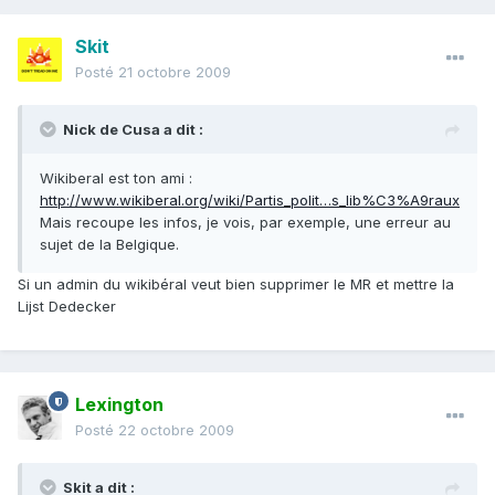
Skit
Posté
21 octobre 2009
Nick de Cusa a dit :
Wikiberal est ton ami :
http://www.wikiberal.org/wiki/Partis_polit…s_lib%C3%A9raux
Mais recoupe les infos, je vois, par exemple, une erreur au
sujet de la Belgique.
Si un admin du wikibéral veut bien supprimer le MR et mettre la
Lijst Dedecker
Lexington
Posté
22 octobre 2009
Skit a dit :