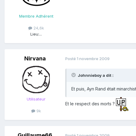
Membre Adhérent
24,6k
Lieu:
...
Nirvana
Posté
1 novembre 2009
Johnnieboy a dit :
Et puis, Ayn Rand était minarchis
Utilisateur
Et le respect des morts ?
9k
Guillaume66
Posté
1 novembre 2009