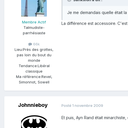
Je me demandais quelle était la 
Membre Actif
La différence est accessoire. C'e
Talmudiste-
parrhésiaste
66k
Lieu:
Près des grottes,
pas loin du bout du
monde
Tendance:
Libéral
classique
Ma référence:
Revel,
Simonnot, Sowell
Johnnieboy
Posté
1 novembre 2009
Et puis, Ayn Rand était minarchiste,