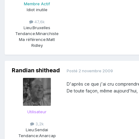
Membre Actif
Idiot inutile
47,6k
Lieu:
Bruxelles
Tendance:
Minarchiste
Ma référence:
Matt
Ridley
Randian shithead
Posté
2 novembre 2009
D'après ce que j'ai cru comprendre 
De toute façon, même aujourd'hui, 
Utilisateur
3,2k
Lieu:
Sendai
Tendance:
Anarcap