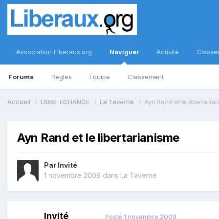
Association Liberaux.org
Naviguer
Activité
Classe
Forums
Règles
Équipe
Classement
Accueil
LIBRE-ECHANGE
La Taverne
Ayn Rand et le libertaria
Ayn Rand et le libertarianisme
Par Invité
1 novembre 2009
dans
La Taverne
Invité
Posté
1 novembre 2009