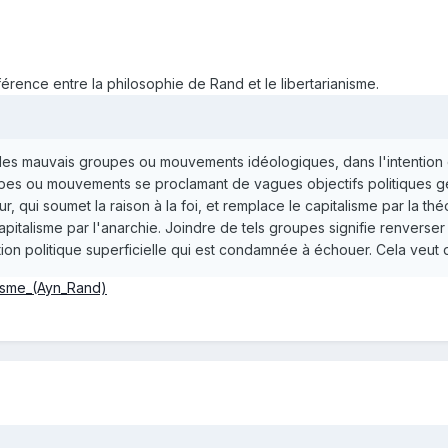
férence entre la philosophie de Rand et le libertarianisme.
 les mauvais groupes ou mouvements idéologiques, dans l'intention 
pes ou mouvements se proclamant de vagues objectifs politiques géné
, qui soumet la raison à la foi, et remplace le capitalisme par la théo
capitalisme par l'anarchie. Joindre de tels groupes signifie renverser 
n politique superficielle qui est condamnée à échouer. Cela veut dir
ivisme_(Ayn_Rand)