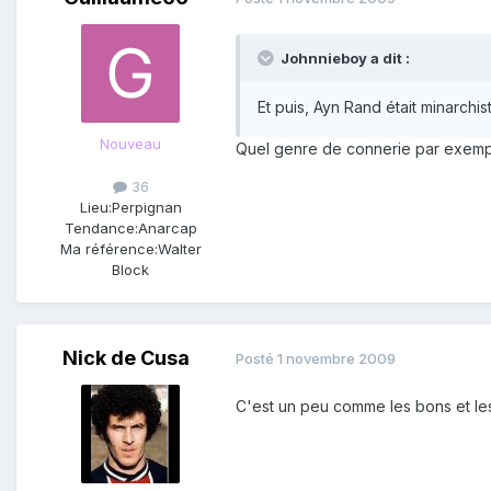
Johnnieboy a dit :
Et puis, Ayn Rand était minarchis
Nouveau
Quel genre de connerie par exem
36
Lieu:
Perpignan
Tendance:
Anarcap
Ma référence:
Walter
Block
Nick de Cusa
Posté
1 novembre 2009
C'est un peu comme les bons et le