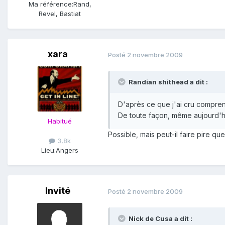
Ma référence:
Rand,
Revel, Bastiat
xara
Posté
2 novembre 2009
Randian shithead a dit :
D'après ce que j'ai cru comprend
De toute façon, même aujourd'hu
Habitué
Possible, mais peut-il faire pire q
3,8k
Lieu:
Angers
Invité
Posté
2 novembre 2009
Nick de Cusa a dit :