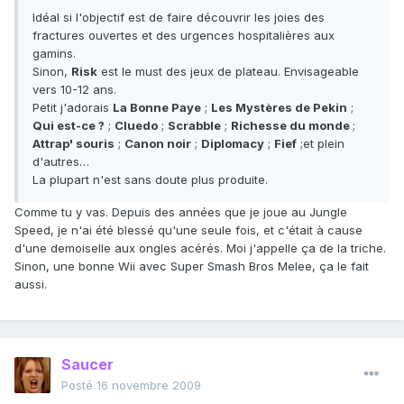
Idéal si l'objectif est de faire découvrir les joies des
fractures ouvertes et des urgences hospitalières aux
gamins.
Sinon,
Risk
est le must des jeux de plateau. Envisageable
vers 10-12 ans.
Petit j'adorais
La Bonne Paye
;
Les Mystères de Pekin
;
Qui est-ce ?
;
Cluedo
;
Scrabble
;
Richesse du monde
;
Attrap' souris
;
Canon noir
;
Diplomacy
;
Fief
;et plein
d'autres…
La plupart n'est sans doute plus produite.
Comme tu y vas. Depuis des années que je joue au Jungle
Speed, je n'ai été blessé qu'une seule fois, et c'était à cause
d'une demoiselle aux ongles acérés. Moi j'appelle ça de la triche.
Sinon, une bonne Wii avec Super Smash Bros Melee, ça le fait
aussi.
Saucer
Posté
16 novembre 2009