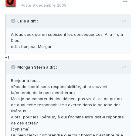
Posté
9 décembre 2009
Luis a dit :
A tous ceux qui en subissent les conséquences. A la fin, à
Dieu.
edit : bonjour, Morgan !
+1
Morgan Stern a dit :
Bonjour à tous,
«Pas de liberté sans responsabilité», ai-je souvent
lu/entendu de la part des libéraux.
Mais je ne comprends décidément pas vis-à-vis de qui ou
de quoi cette responsabilité s’exerce dans la bouche des
libéraux.
Alors, pour les libéraux,
à qui l’homme libre doit-il répondre
de ces actes?
[cynisme]
Ou bien faut-il comprendre que tout homme n’est libre que