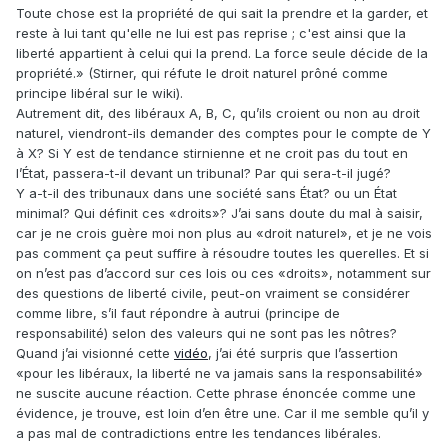
Toute chose est la propriété de qui sait la prendre et la garder, et
reste à lui tant qu'elle ne lui est pas reprise ; c'est ainsi que la
liberté appartient à celui qui la prend. La force seule décide de la
propriété.» (Stirner, qui réfute le droit naturel prôné comme
principe libéral sur le wiki).
Autrement dit, des libéraux A, B, C, qu’ils croient ou non au droit
naturel, viendront-ils demander des comptes pour le compte de Y
à X? Si Y est de tendance stirnienne et ne croit pas du tout en
l’État, passera-t-il devant un tribunal? Par qui sera-t-il jugé?
Y a-t-il des tribunaux dans une société sans État? ou un État
minimal? Qui définit ces «droits»? J’ai sans doute du mal à saisir,
car je ne crois guère moi non plus au «droit naturel», et je ne vois
pas comment ça peut suffire à résoudre toutes les querelles. Et si
on n’est pas d’accord sur ces lois ou ces «droits», notamment sur
des questions de liberté civile, peut-on vraiment se considérer
comme libre, s’il faut répondre à autrui (principe de
responsabilité) selon des valeurs qui ne sont pas les nôtres?
Quand j’ai visionné cette
vidéo
, j’ai été surpris que l’assertion
«pour les libéraux, la liberté ne va jamais sans la responsabilité»
ne suscite aucune réaction. Cette phrase énoncée comme une
évidence, je trouve, est loin d’en être une. Car il me semble qu’il y
a pas mal de contradictions entre les tendances libérales.