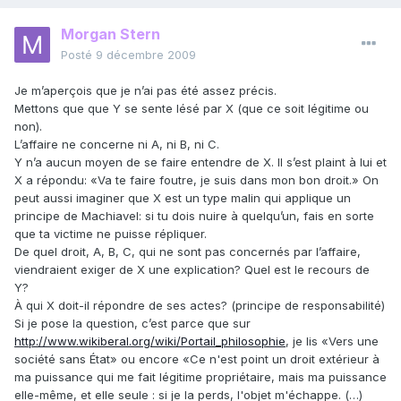
Morgan Stern
Posté
9 décembre 2009
Je m’aperçois que je n’ai pas été assez précis.
Mettons que que Y se sente lésé par X (que ce soit légitime ou
non).
L’affaire ne concerne ni A, ni B, ni C.
Y n’a aucun moyen de se faire entendre de X. Il s’est plaint à lui et
X a répondu: «Va te faire foutre, je suis dans mon bon droit.» On
peut aussi imaginer que X est un type malin qui applique un
principe de Machiavel: si tu dois nuire à quelqu’un, fais en sorte
que ta victime ne puisse répliquer.
De quel droit, A, B, C, qui ne sont pas concernés par l’affaire,
viendraient exiger de X une explication? Quel est le recours de
Y?
À qui X doit-il répondre de ses actes? (principe de responsabilité)
Si je pose la question, c’est parce que sur
http://www.wikiberal.org/wiki/Portail_philosophie
, je lis «Vers une
société sans État» ou encore «Ce n'est point un droit extérieur à
ma puissance qui me fait légitime propriétaire, mais ma puissance
elle-même, et elle seule : si je la perds, l'objet m'échappe. (…)