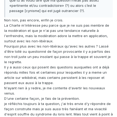
que tu as voulu dire que ma question n’était pas assez
«pertinente et/ou contradictoire» (?) ou alors c’est le
passage [cynisme] qui est jugé outrancier (?).
Non non, pas encore, enfin je crois.
La Charte m'intéresse peu parce que je ne suis pas membre de
la modération et que je n'ai pas une tendance naturelle à
l'enfreindre, mais la modération adore la mettre en application,
surtout avec les non-libéraux.
Pourquoi plus avec les non-libéraux qu'avec les autres ? Lassé
d'être tollé ou questionné de façon provocante il y a parfois des
non troll juste un peu insolant qui passe à la trappe et souvent je
le regrette.
Il y a aussi ceux qui posent des questions auxquelles ont a déjà
répondu milles fois et certaines pour lesquelles il y a meme un
article sur wikibéral, mais certains persistent à les reposer et
passent eux aussi à la trappe.
N'ayant rien à y redire, je me contente d'avertir les nouveaux
venus.
D'une certaine façon, je fais de la prévention.
je réfléchis toujours à ta question, j'ai très envie d'y répondre de
façon construite mais je suis aussi très fainéant et ma vivacité
d'esprit souffre du syndrome du loris lent. Mais tout vient à point à