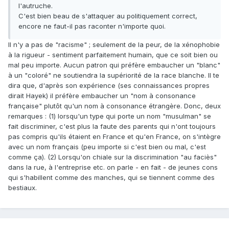
l'autruche.
C'est bien beau de s'attaquer au politiquement correct,
encore ne faut-il pas raconter n'importe quoi.
Il n'y a pas de "racisme" ; seulement de la peur, de la xénophobie
à la rigueur - sentiment parfaitement humain, que ce soit bien ou
mal peu importe. Aucun patron qui préfère embaucher un "blanc"
à un "coloré" ne soutiendra la supériorité de la race blanche. Il te
dira que, d'après son expérience (ses connaissances propres
dirait Hayek) il préfère embaucher un "nom à consonance
française" plutôt qu'un nom à consonance étrangère. Donc, deux
remarques : (1) lorsqu'un type qui porte un nom "musulman" se
fait discriminer, c'est plus la faute des parents qui n'ont toujours
pas compris qu'ils étaient en France et qu'en France, on s'intègre
avec un nom français (peu importe si c'est bien ou mal, c'est
comme ça). (2) Lorsqu'on chiale sur la discrimination "au faciès"
dans la rue, à l'entreprise etc. on parle - en fait - de jeunes cons
qui s'habillent comme des manches, qui se tiennent comme des
bestiaux.