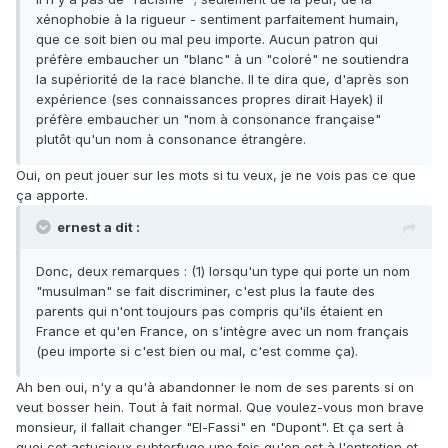
xénophobie à la rigueur - sentiment parfaitement humain,
que ce soit bien ou mal peu importe. Aucun patron qui
préfère embaucher un "blanc" à un "coloré" ne soutiendra
la supériorité de la race blanche. Il te dira que, d'après son
expérience (ses connaissances propres dirait Hayek) il
préfère embaucher un "nom à consonance française"
plutôt qu'un nom à consonance étrangère.
Oui, on peut jouer sur les mots si tu veux, je ne vois pas ce que
ça apporte.
ernest a dit :
Donc, deux remarques : (1) lorsqu'un type qui porte un nom
"musulman" se fait discriminer, c'est plus la faute des
parents qui n'ont toujours pas compris qu'ils étaient en
France et qu'en France, on s'intègre avec un nom français
(peu importe si c'est bien ou mal, c'est comme ça).
Ah ben oui, n'y a qu'à abandonner le nom de ses parents si on
veut bosser hein. Tout à fait normal. Que voulez-vous mon brave
monsieur, il fallait changer "El-Fassi" en "Dupont". Et ça sert à
quoi cet astucieux subterfuge une fois qu'en est à l'entretien et