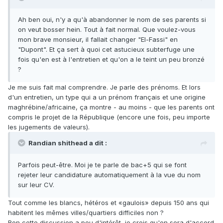
Ah ben oui, n'y a qu'à abandonner le nom de ses parents si
on veut bosser hein. Tout à fait normal. Que voulez-vous
mon brave monsieur, il fallait changer "El-Fassi" en
"Dupont". Et ça sert à quoi cet astucieux subterfuge une
fois qu'en est à l'entretien et qu'on a le teint un peu bronzé
?
Je me suis fait mal comprendre. Je parle des prénoms. Et lors
d'un entretien, un type qui a un prénom français et une origine
maghrébine/africaine, ça montre - au moins - que les parents ont
compris le projet de la République (encore une fois, peu importe
les jugements de valeurs).
Randian shithead a dit :
Parfois peut-être. Moi je te parle de bac+5 qui se font
rejeter leur candidature automatiquement à la vue du nom
sur leur CV.
Tout comme les blancs, hétéros et «gaulois» depuis 150 ans qui
habitent les mêmes villes/quartiers difficiles non ?
Bon cette discussion a peu d'intérêt, je crois qu'on sera d'accord