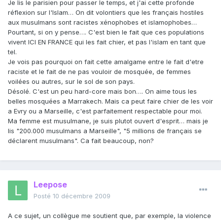
Je lis le parisien pour passer le temps, et j'ai cette profonde
réflexion sur l'Islam… On dit volontiers que les français hostiles
aux musulmans sont racistes xénophobes et islamophobes…
Pourtant, si on y pense…. C'est bien le fait que ces populations
vivent ICI EN FRANCE qui les fait chier, et pas l'islam en tant que
tel.
Je vois pas pourquoi on fait cette amalgame entre le fait d'etre
raciste et le fait de ne pas vouloir de mosquée, de femmes
voilées ou autres, sur le sol de son pays.
Désolé. C'est un peu hard-core mais bon…. On aime tous les
belles mosquées a Marrakech. Mais ca peut faire chier de les voir
a Evry ou a Marseille, c'est parfaitement respectable pour moi.
Ma femme est musulmane, je suis plutot ouvert d'esprit… mais je
lis "200.000 musulmans a Marseille", "5 millions de français se
déclarent musulmans". Ca fait beaucoup, non?
Leepose
Posté
10 décembre 2009
A ce sujet, un collègue me soutient que, par exemple, la violence