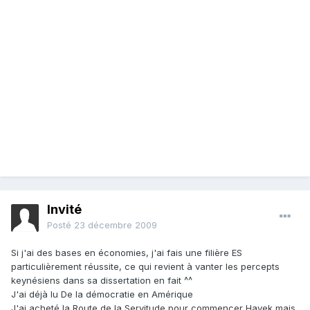
Invité
Posté
23 décembre 2009
Si j'ai des bases en économies, j'ai fais une filière ES
particulièrement réussite, ce qui revient à vanter les percepts
keynésiens dans sa dissertation en fait ^^
J'ai déjà lu De la démocratie en Amérique
J'ai acheté la Route de la Servitude pour commencer Hayek mais