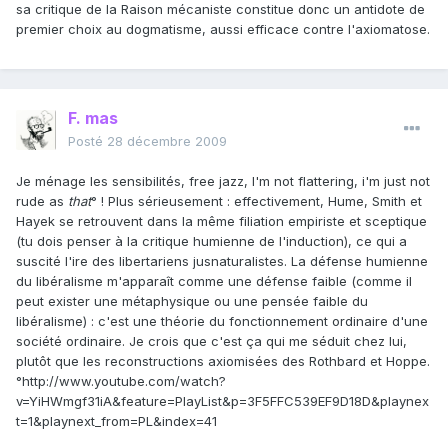
sa critique de la Raison mécaniste constitue donc un antidote de
premier choix au dogmatisme, aussi efficace contre l'axiomatose.
F. mas
Posté
28 décembre 2009
Je ménage les sensibilités, free jazz, I'm not flattering, i'm just not
rude as
that
° ! Plus sérieusement : effectivement, Hume, Smith et
Hayek se retrouvent dans la même filiation empiriste et sceptique
(tu dois penser à la critique humienne de l'induction), ce qui a
suscité l'ire des libertariens jusnaturalistes. La défense humienne
du libéralisme m'apparaît comme une défense faible (comme il
peut exister une métaphysique ou une pensée faible du
libéralisme) : c'est une théorie du fonctionnement ordinaire d'une
société ordinaire. Je crois que c'est ça qui me séduit chez lui,
plutôt que les reconstructions axiomisées des Rothbard et Hoppe.
°http://www.youtube.com/watch?
v=YiHWmgf31iA&feature=PlayList&p=3F5FFC539EF9D18D&playnex
t=1&playnext_from=PL&index=41