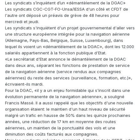
Les syndicats s’inquiètent d’un «démantèlement de la DGAC»
Les syndicats CGC-CGT-FO-Unsa/IESSA d'un côté et CFDT de
l'autre ont déposé un préavis de grève de 48 heures pour
mercredi et jeudi.
Les syndicats s'inquiètent d'un projet gouvernemental d'aller vers
une structure européenne intégrée pour la navigation aérienne
(Allemagne, Pays-Bas, Belgique, Suisse, Luxembourg), dans
lequel ils voient un «démantèlement de la DGAC», dont les 12.000
salariés appartiennent à la fonction publique d'Etat.
«Le secrétariat d'Etat annonce le démantèlement de la DGAC
dans deux ans, séparant les fonctions de prestation de service
de la navigation aérienne (service rendus aux compagnies
aériennes) du reste des services (surveillance, formation, etc.)»,
écrivaient-ils mardi.
Pour la DGAC, «il y a un enjeu formidable qui s'inscrit dans une
évolution permanente de la navigation aérienne», a souligné
Francis Massé. Il a aussi rappelé que les objectifs d'une nouvelle
organisation étaient: le maintien d'un haut niveau de sécurité
malgré un trafic en hausse de 50% dans les quinze prochaines
années, une réduction de 17 km en moyenne des routes
aériennes, un maintien de la ponctualité des vols et une
diminution des coûts facturés aux compagnies.