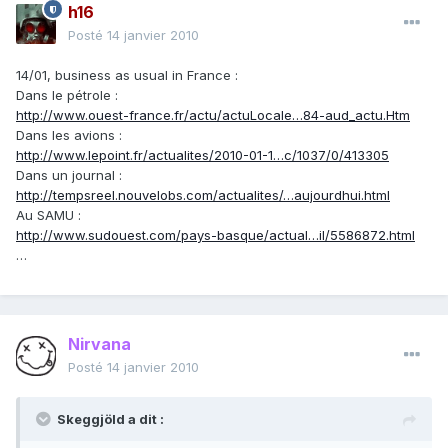
h16
Posté
14 janvier 2010
14/01, business as usual in France :
Dans le pétrole :
http://www.ouest-france.fr/actu/actuLocale…84-aud_actu.Htm
Dans les avions :
http://www.lepoint.fr/actualites/2010-01-1…c/1037/0/413305
Dans un journal :
http://tempsreel.nouvelobs.com/actualites/…aujourdhui.html
Au SAMU :
http://www.sudouest.com/pays-basque/actual…il/5586872.html
…
Nirvana
Posté
14 janvier 2010
Skeggjöld a dit :