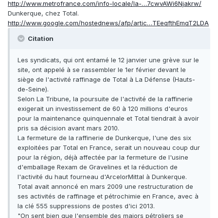
http://www.metrofrance.com/info-locale/la-…7cwvAWi6Njakrw/
Dunkerque, chez Total.
http://www.google.com/hostednews/afp/artic…TEeqfthEmqT2LDA
Citation
Les syndicats, qui ont entamé le 12 janvier une grève sur le
site, ont appelé à se rassembler le 1er février devant le
siège de l'activité raffinage de Total à La Défense (Hauts-
de-Seine).
Selon La Tribune, la poursuite de l'activité de la raffinerie
exigerait un investissement de 60 à 120 millions d'euros
pour la maintenance quinquennale et Total tiendrait à avoir
pris sa décision avant mars 2010.
La fermeture de la raffinerie de Dunkerque, l'une des six
exploitées par Total en France, serait un nouveau coup dur
pour la région, déjà affectée par la fermeture de l'usine
d'emballage Rexam de Gravelines et la réduction de
l'activité du haut fourneau d'ArcelorMittal à Dunkerque.
Total avait annoncé en mars 2009 une restructuration de
ses activités de raffinage et pétrochimie en France, avec à
la clé 555 suppressions de postes d'ici 2013.
"On sent bien que l'ensemble des majors pétroliers se