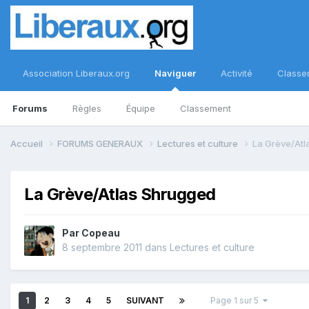
Association Liberaux.org
Naviguer
Activité
Classe
Forums
Règles
Équipe
Classement
Accueil
FORUMS GENERAUX
Lectures et culture
La Grève/Atl
La Grève/Atlas Shrugged
Par
Copeau
8 septembre 2011
dans
Lectures et culture
1
2
3
4
5
SUIVANT
Page 1 sur 5