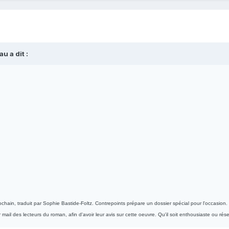
u a dit :
hain, traduit par Sophie Bastide-Foltz. Contrepoints prépare un dossier spécial pour l'occasion. P
mail des lecteurs du roman, afin d'avoir leur avis sur cette oeuvre. Qu'il soit enthousiaste ou rés