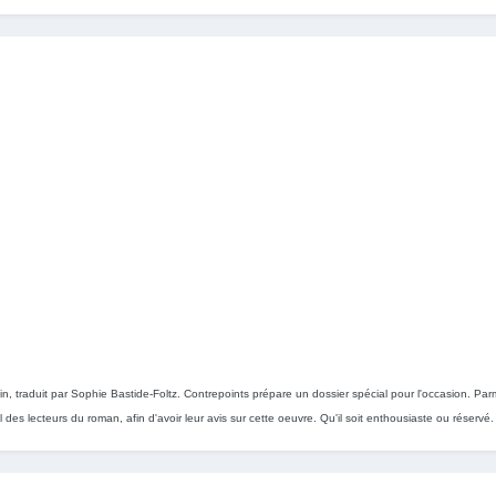
 traduit par Sophie Bastide-Foltz. Contrepoints prépare un dossier spécial pour l'occasion. Parmi
 des lecteurs du roman, afin d'avoir leur avis sur cette oeuvre. Qu'il soit enthousiaste ou réservé.