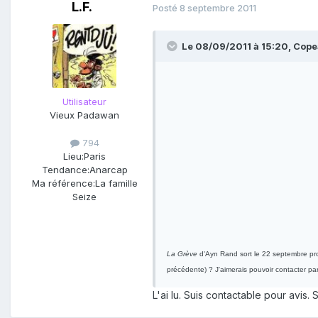
L.F.
Posté
8 septembre 2011
Le 08/09/2011 à 15:20, Copea
Utilisateur
Vieux Padawan
794
Lieu:
Paris
Tendance:
Anarcap
Ma référence:
La famille
Seize
La Grève
d'Ayn Rand sort le 22 septembre proc
précédente) ? J'aimerais pouvoir contacter par 
L'ai lu. Suis contactable pour avis.