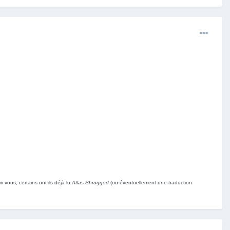
 vous, certains ont-ils déjà lu
Atlas Shrugged
(ou éventuellement une traduction