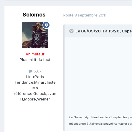
Solomos
Posté
8 septembre 2011
Le 08/09/2011 à 15:20, Copea
Animateur
Plus mitif du tout
5,6k
Lieu:
Paris
Tendance:
Minarchiste
Ma
référence:
Geluck,Jvan
H,Moore,Weiner
La Grève
d'Ayn Rand sort le 22 septembre proc
précédente) ? J'aimerais pouvoir contacter par 