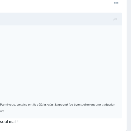
armi vous, certains ont-ils déjà lu
Atlas Shrugged
(ou éventuellement une traduction
ervé.
eul mail !