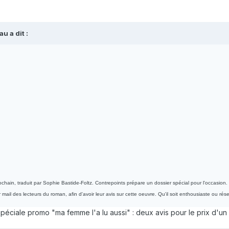
u a dit :
hain, traduit par Sophie Bastide-Foltz. Contrepoints prépare un dossier spécial pour l'occasion. P
mail des lecteurs du roman, afin d'avoir leur avis sur cette oeuvre. Qu'il soit enthousiaste ou rés
 Spéciale promo "ma femme l'a lu aussi" : deux avis pour le prix d'un s