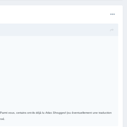
armi vous, certains ont-ils déjà lu
Atlas Shrugged
(ou éventuellement une traduction
ervé.