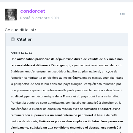
condorcet
Posté
5 octobre 2011
Ce que dit la loi :
Citation
Article L311-11
Une
autorisation provisoire de séjour d'une durée de validité de six mois non
renouvelable est délivrée à l'étranger
qui, ayant achevé avec succès, dans un
établissement d'enseignement supérieur habilité au plan national, un cycle de
formation conduisant à un diplôme au moins équivalent au master, souhaite, dans
la perspective de son retour dans son pays d'origine, compléter sa formation par
une première expérience professionnelle participant directement ou indirectement
au développement économique de la France et du pays dont il a la nationalité.
Pendant la durée de cette autorisation, son titulaire est autorisé à chercher et, le
cas échéant, à exercer un emploi en relation avec sa formation et a
ssorti d'une
rémunération supérieure à un seuil déterminé par décret
. A l'issue de cette
période de six mois,
l'intéressé pourvu d'un emploi ou titulaire d'une promesse
d'embauche, satisfaisant aux conditions énoncées ci-dessus, est autorisé à