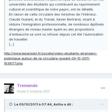
universités des étudiants qui contribuent au rayonnement
culturel et scientifique de notre pays», ont-ils détaillé.
En raison de cette circulaire des ministres de l'Intérieur,
Claude Guéant, et du Travail, Xavier Bertrand, visant à
réduire l'immigration professionnelle, de nombreux diplômés
étrangers de niveau master ayant eu des propositions
d'embauche se sont vu refuser depuis cet été l'autorisation
de travailler.
[…]
http://www.leparisien.fr/societe/video-etudiants-etrangers-
polemique-autour-de-la-circulaire-gueant-04-10-2011-
1639177.php
Tremendo
Posté
5 octobre 2011
Le 05/10/2011 à 07:44, Astha a dit :