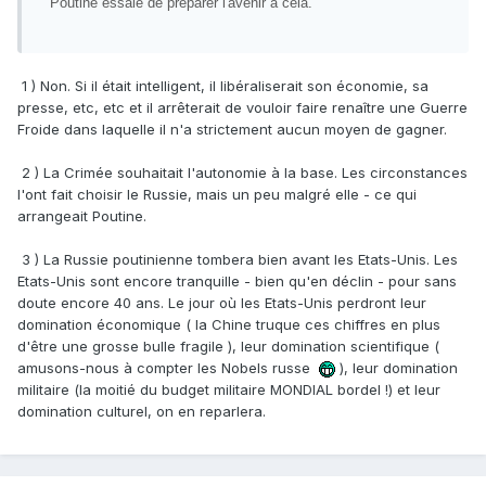
Poutine essaie de préparer l'avenir à cela.
1 ) Non. Si il était intelligent, il libéraliserait son économie, sa
presse, etc, etc et il arrêterait de vouloir faire renaître une Guerre
Froide dans laquelle il n'a strictement aucun moyen de gagner.
2 ) La Crimée souhaitait l'autonomie à la base. Les circonstances
l'ont fait choisir le Russie, mais un peu malgré elle - ce qui
arrangeait Poutine.
3 ) La Russie poutinienne tombera bien avant les Etats-Unis. Les
Etats-Unis sont encore tranquille - bien qu'en déclin - pour sans
doute encore 40 ans. Le jour où les Etats-Unis perdront leur
domination économique ( la Chine truque ces chiffres en plus
d'être une grosse bulle fragile ), leur domination scientifique (
amusons-nous à compter les Nobels russe
), leur domination
militaire (la moitié du budget militaire MONDIAL bordel !) et leur
domination culturel, on en reparlera.