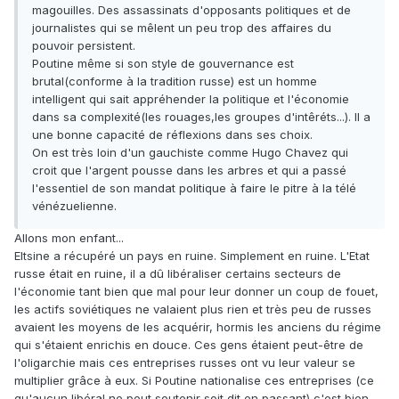
magouilles. Des assassinats d'opposants politiques et de
journalistes qui se mêlent un peu trop des affaires du
pouvoir persistent.
Poutine même si son style de gouvernance est
brutal(conforme à la tradition russe) est un homme
intelligent qui sait appréhender la politique et l'économie
dans sa complexité(les rouages,les groupes d'intêréts...). Il a
une bonne capacité de réflexions dans ses choix.
On est très loin d'un gauchiste comme Hugo Chavez qui
croit que l'argent pousse dans les arbres et qui a passé
l'essentiel de son mandat politique à faire le pitre à la télé
vénézuelienne.
Allons mon enfant...
Eltsine a récupéré un pays en ruine. Simplement en ruine. L'Etat
russe était en ruine, il a dû libéraliser certains secteurs de
l'économie tant bien que mal pour leur donner un coup de fouet,
les actifs soviétiques ne valaient plus rien et très peu de russes
avaient les moyens de les acquérir, hormis les anciens du régime
qui s'étaient enrichis en douce. Ces gens étaient peut-être de
l'oligarchie mais ces entreprises russes ont vu leur valeur se
multiplier grâce à eux. Si Poutine nationalise ces entreprises (ce
qu'aucun libéral ne peut soutenir soit dit en passant) c'est bien