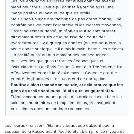
Les lois anti-homo en Russie ont aussi coïncidé avec la
manif pour tous. Cela a pu donner à Poutine aussi une
image positive au sein du peuple de droite.
Mais sinon Poutine n'a triomphé de pas grand monde, il ne
contrôle pas vraiment l'oligarchie ni les classes moyennes,
il s'est seulement donné un répit en leur faisant profiter
directement des fruits de la hausse des cours des
hydrocarbures il y a quelques années (qui est peut-être la
seule chose sur laquelle il a mis la main, hormis les médias).
Il a profité aussi au bon moment des conséquences
positives des quelques réformes économiques et
institutionnelles de Boris Eltsine. Quant à la Tchétchénie il a
effectivement écrasé la révolte mais le Caucase grouille
encore de jihadistes et est un nœud de corruption.
Poutine a bien trompé son monde, et cela prouve que les
gens de droite sont aussi idiots que les gauchistes.
Effectivement une bonne partie des droitards aime bien les
solutions autoritaires de temps en temps, ils l'avouaient
eux-mêmes dans un sondage récemment.
Les libéraux haissent l'Etat mais beaucoup oublient que la
situation de la Russie avant Poutine était bien pire. Le niveau de