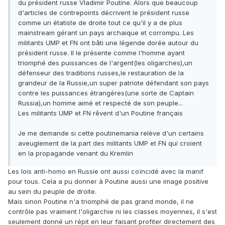
du président russe Vladimir Poutine. Alors que beaucoup
d'articles de contrepoints décrivent le président russe
comme un étatiste de droite tout ce qu'il y a de plus
mainstream gérant un pays archaique et corrompu. Les
militants UMP et FN ont bâti une légende dorée autour du
président russe. Il le présente comme l'homme ayant
triomphé des puissances de l'argent(les oligarches),un
défenseur des traditions russes,le restauration de la
grandeur de la Russie,un super patriote défendant son pays
contre les puissances étrangéres(une sorte de Captain
Russia),un homme aimé et respecté de son peuple...
Les militants UMP et FN rêvent d'un Poutine français
Je me demande si cette poutinemania relève d'un certains
aveuglement de la part des militants UMP et FN qui croient
en la propagande venant du Kremlin
Les lois anti-homo en Russie ont aussi coïncidé avec la manif
pour tous. Cela a pu donner à Poutine aussi une image positive
au sein du peuple de droite.
Mais sinon Poutine n'a triomphé de pas grand monde, il ne
contrôle pas vraiment l'oligarchie ni les classes moyennes, il s'est
seulement donné un répit en leur faisant profiter directement des