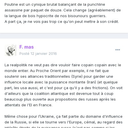
Poutine est un cynique brutal balançant de la punchline
assassine par paquet de douze. Cela change (agréablement) de
la langue de bois hypocrite de nos bisounours guerriers.
A part ça, je ne vois pas trop ce qu'on peut mettre à son crédit.
F. mas
Posté
12 janvier 2016
La realpolitik ne veut pas dire vouloir faire copain copain avec le
monde entier. Au Proche Orient par exemple, il ne fait que
soutenir ses alliances traditionnelles (Syrie) pour garder une
influence locale avec la puissance montante (Iran) (et quelque
part, les usa aussi, et c'est pour ça qu'il y a des frictions). On voit
d'ailleurs que la coalition atlantique est devenue tout à coup
beaucoup plus ouverte aux propositions des russes après les
attentats de l'EI en France.
Même chose pour l’Ukraine, ça fait partie du domaine d'influence
de la Russie, si elle se tourne vers l'Europe, cémal, au regard des
intérêts étroits de la puissance russe (c'est pas comme si les