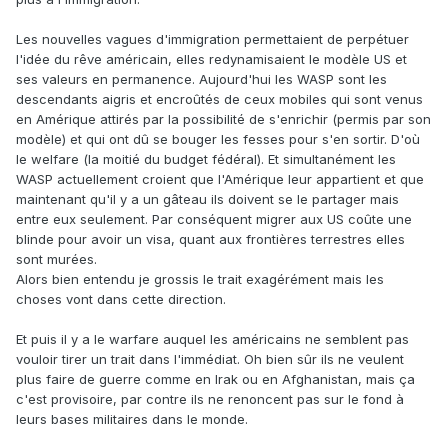
Les nouvelles vagues d'immigration permettaient de perpétuer
l'idée du rêve américain, elles redynamisaient le modèle US et
ses valeurs en permanence. Aujourd'hui les WASP sont les
descendants aigris et encroûtés de ceux mobiles qui sont venus
en Amérique attirés par la possibilité de s'enrichir (permis par son
modèle) et qui ont dû se bouger les fesses pour s'en sortir. D'où
le welfare (la moitié du budget fédéral). Et simultanément les
WASP actuellement croient que l'Amérique leur appartient et que
maintenant qu'il y a un gâteau ils doivent se le partager mais
entre eux seulement. Par conséquent migrer aux US coûte une
blinde pour avoir un visa, quant aux frontières terrestres elles
sont murées.
Alors bien entendu je grossis le trait exagérément mais les
choses vont dans cette direction.
Et puis il y a le warfare auquel les américains ne semblent pas
vouloir tirer un trait dans l'immédiat. Oh bien sûr ils ne veulent
plus faire de guerre comme en Irak ou en Afghanistan, mais ça
c'est provisoire, par contre ils ne renoncent pas sur le fond à
leurs bases militaires dans le monde.