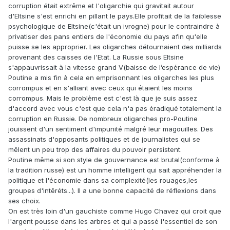
corruption était extrême et l'oligarchie qui gravitait autour
d'Eltsine s'est enrichi en pillant le pays.Elle profitait de la faiblesse
psychologique de Eltsine(c'était un ivrogne) pour le contraindre à
privatiser des pans entiers de l'économie du pays afin qu'elle
puisse se les approprier. Les oligarches détournaient des milliards
provenant des caisses de l'Etat. La Russie sous Eltsine
s'appauvrissait à la vitesse grand V(baisse de l’espérance de vie)
Poutine a mis fin à cela en emprisonnant les oligarches les plus
corrompus et en s'alliant avec ceux qui étaient les moins
corrompus. Mais le problème est c'est là que je suis assez
d'accord avec vous c'est que cela n'a pas éradiqué totalement la
corruption en Russie. De nombreux oligarches pro-Poutine
jouissent d'un sentiment d'impunité malgré leur magouilles. Des
assassinats d'opposants politiques et de journalistes qui se
mêlent un peu trop des affaires du pouvoir persistent.
Poutine même si son style de gouvernance est brutal(conforme à
la tradition russe) est un homme intelligent qui sait appréhender la
politique et l'économie dans sa complexité(les rouages,les
groupes d'intêréts...). Il a une bonne capacité de réflexions dans
ses choix.
On est très loin d'un gauchiste comme Hugo Chavez qui croit que
l'argent pousse dans les arbres et qui a passé l'essentiel de son