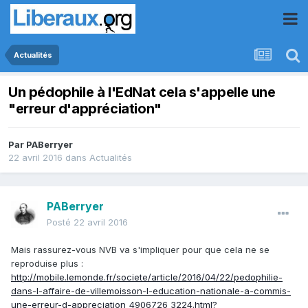
Actualités
Un pédophile à l'EdNat cela s'appelle une
"erreur d'appréciation"
Par
PABerryer
22 avril 2016
dans
Actualités
PABerryer
Posté
22 avril 2016
Mais rassurez-vous NVB va s'impliquer pour que cela ne se
reproduise plus :
http://mobile.lemonde.fr/societe/article/2016/04/22/pedophilie-
dans-l-affaire-de-villemoisson-l-education-nationale-a-commis-
une-erreur-d-appreciation_4906726_3224.html?