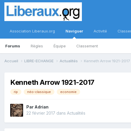
Association Liberaux.org
Naviguer
Activité
Classe
Forums
Règles
Équipe
Classement
Accueil
LIBRE-ECHANGE
Actualités
Kenneth Arrow 1921-2017
Kenneth Arrow 1921-2017
rip
néo-classique
economie
Par
Adrian
22 février 2017
dans
Actualités