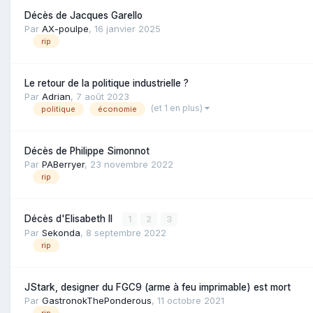
Décès de Jacques Garello
Par
AX-poulpe
,
16 janvier 2025
rip
Le retour de la politique industrielle ?
Par
Adrian
,
7 août 2023
(et 1 en plus)
politique
économie
Décès de Philippe Simonnot
Par
PABerryer
,
23 novembre 2022
rip
Décès d'Elisabeth II
1
2
3
Par
Sekonda
,
8 septembre 2022
rip
JStark, designer du FGC9 (arme à feu imprimable) est mort
Par
GastronokThePonderous
,
11 octobre 2021