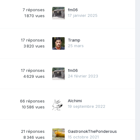
7
réponses
fm06
17 janvier 2025
1 870
vues
17
réponses
Tramp
25 mars
3 820
vues
17
réponses
fm06
24 février 2023
4 629
vues
Alchimi
66
réponses
19 septembre 2022
10 586
vues
21
réponses
GastronokThePonderous
15 octobre 2021
8 346
vues