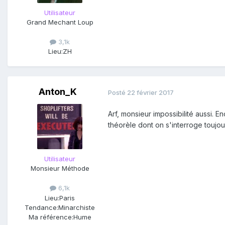
Utilisateur
Grand Mechant Loup
3,1k
Lieu:
ZH
Anton_K
Posté
22 février 2017
Arf, monsieur impossibilité aussi.
théorèle dont on s'interroge toujour
Utilisateur
Monsieur Méthode
6,1k
Lieu:
Paris
Tendance:
Minarchiste
Ma référence:
Hume