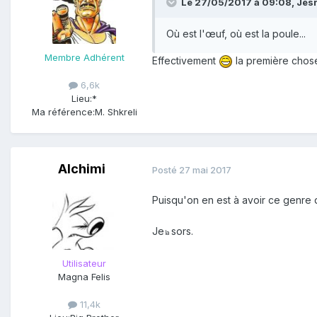
Le 27/05/2017 à 09:08,
Jes
Où est l'œuf, où est la poule...
Membre Adhérent
Effectivement
la première chose 
6,6k
Lieu:
*
Ma référence:
M. Shkreli
Alchimi
Posté
27 mai 2017
Puisqu'on en est à avoir ce genre d
Je
sors.
la
Utilisateur
Magna Felis
11,4k