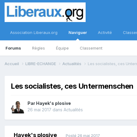
Association Liberaux.org
Naviguer
Activité
Classe
Forums
Règles
Équipe
Classement
Accueil
LIBRE-ECHANGE
Actualités
Les socialistes, ces Unt
Les socialistes, ces Untermenschen
Par
Hayek's plosive
26 mai 2017
dans
Actualités
Hayek's plosive
Posté
26 mai 2017