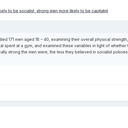
ly to be socialist, strong men more likely to be capitalist
died 171 men aged 18 – 40, examining their overall physical strengt
al spent at a gym, and examined these variables in light of whether t
lly strong the men were, the less they believed in socialist policie