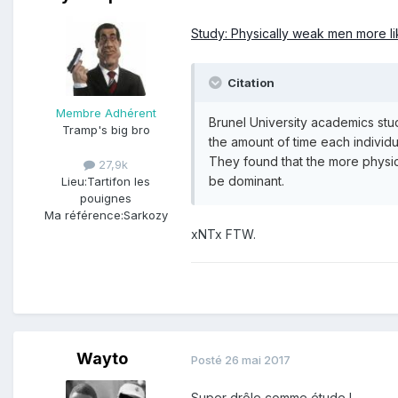
Study: Physically weak men more like
Citation
Membre Adhérent
Brunel University academics stu
Tramp's big bro
the amount of time each individu
They found that the more physica
27,9k
be dominant.
Lieu:
Tartifon les
pouignes
Ma référence:
Sarkozy
xNTx FTW.
Wayto
Posté
26 mai 2017
Super drôle comme étude !