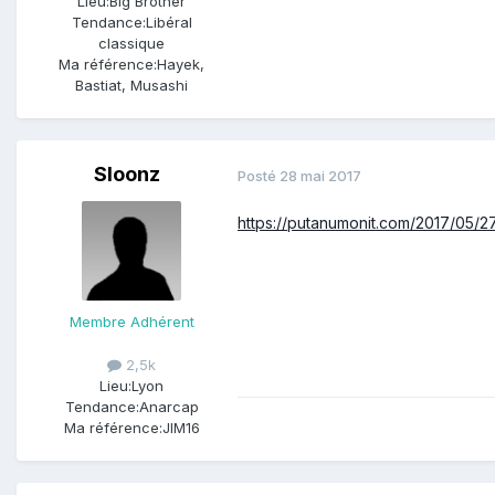
Lieu:
Big Brother
Tendance:
Libéral
classique
Ma référence:
Hayek,
Bastiat, Musashi
Sloonz
Posté
28 mai 2017
https://putanumonit.com/2017/05/27
Membre Adhérent
2,5k
Lieu:
Lyon
Tendance:
Anarcap
Ma référence:
JIM16