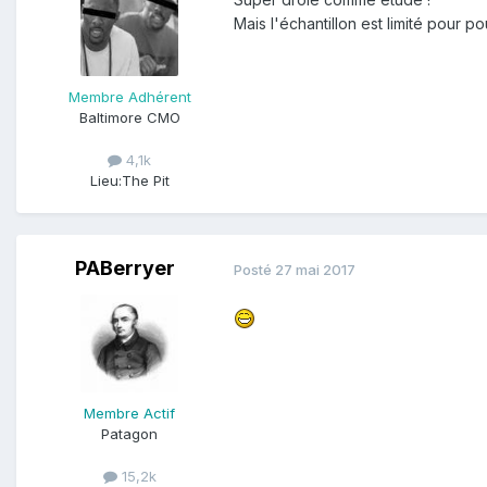
Mais l'échantillon est limité pour 
Membre Adhérent
Baltimore CMO
4,1k
Lieu:
The Pit
PABerryer
Posté
27 mai 2017
Membre Actif
Patagon
15,2k