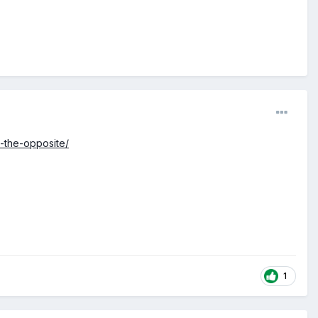
d-the-opposite/
1