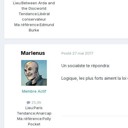
Lieu:
Between Arda and
the Discworld
Tendance:
Libéral
conservateur
Ma référence:
Edmund
Burke
Marlenus
Posté
27 mai 2017
Un socialiste te répondra:
Logique, les plus forts aiment la loi
Membre Actif
25,8k
Lieu:
Paris
Tendance:
Anarcap
Ma référence:
Polly
Pocket