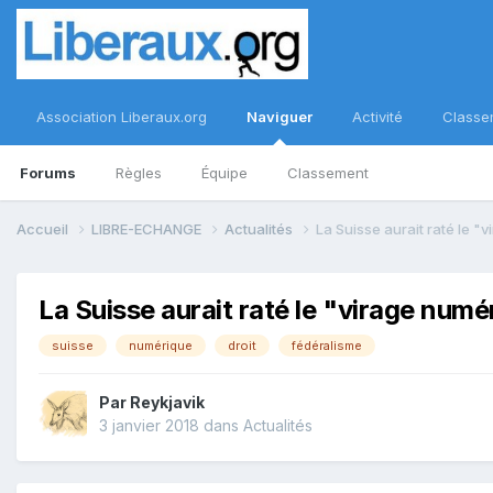
Association Liberaux.org
Naviguer
Activité
Classe
Forums
Règles
Équipe
Classement
Accueil
LIBRE-ECHANGE
Actualités
La Suisse aurait raté le "
La Suisse aurait raté le "virage numé
suisse
numérique
droit
fédéralisme
Par
Reykjavik
3 janvier 2018
dans
Actualités