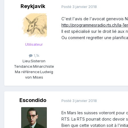
Reykjavik
Posté
3 janvier 2018
C'est l'avis de l'avocat genevois Ni
http://programmesradio.rts.ch/la-1e
Il est spécialisé sur le droit lié 
Ou comment regretter une planificat
Utilisateur
1,1k
Lieu:
Sisteron
Tendance:
Minarchiste
Ma référence:
Ludwig
von Mises
Escondido
Posté
3 janvier 2018
En Mars les suisses voteront pour 
RTS. La RTS pourrait donc devoir s
Bien que cette votation soit à l'ini