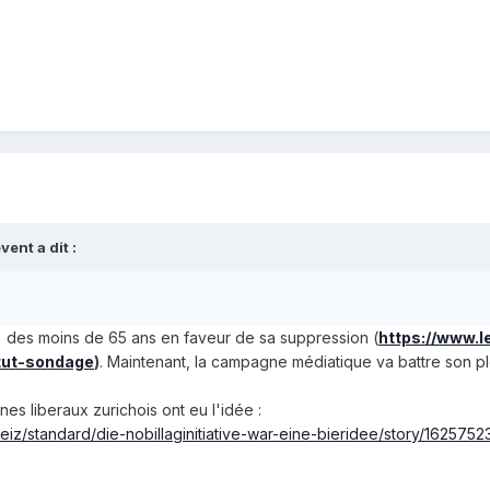
event
a dit :
 des moins de 65 ans en faveur de sa suppression (
https://www.l
itut-sondage
)
. Maintenant, la campagne médiatique va battre son pl
nes liberaux zurichois ont eu l'idée :
iz/standard/die-nobillaginitiative-war-eine-bieridee/story/1625752