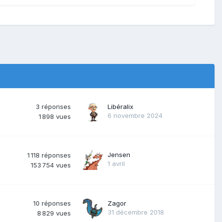
3
réponses
Libéralix
6 novembre 2024
1 898
vues
Jensen
1 118
réponses
1 avril
153 754
vues
10
réponses
Zagor
31 décembre 2018
8 829
vues