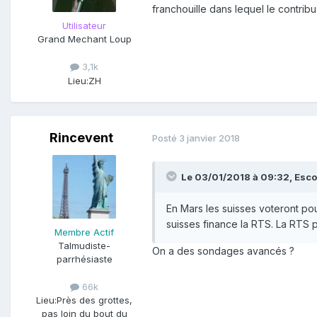
franchouille dans lequel le contrib
Utilisateur
Grand Mechant Loup
3,1k
Lieu:
ZH
Rincevent
Posté
3 janvier 2018
Le 03/01/2018 à 09:32,
Esco
En Mars les suisses voteront po
suisses finance la RTS. La RTS p
Membre Actif
Talmudiste-
On a des sondages avancés ?
parrhésiaste
66k
Lieu:
Près des grottes,
pas loin du bout du