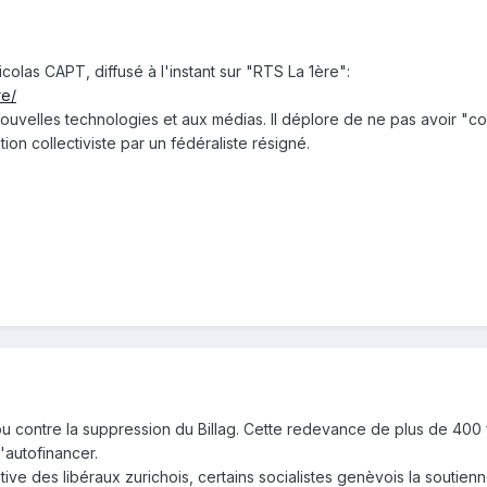
colas CAPT, diffusé à l'instant sur "RTS La 1ère":
re/
aux nouvelles technologies et aux médias. Il déplore de ne pas avoir 
ion collectiviste par un fédéraliste résigné.
ou contre la suppression du Billag. Cette redevance de plus de 400
'autofinancer.
tiative des libéraux zurichois, certains socialistes genèvois la sout