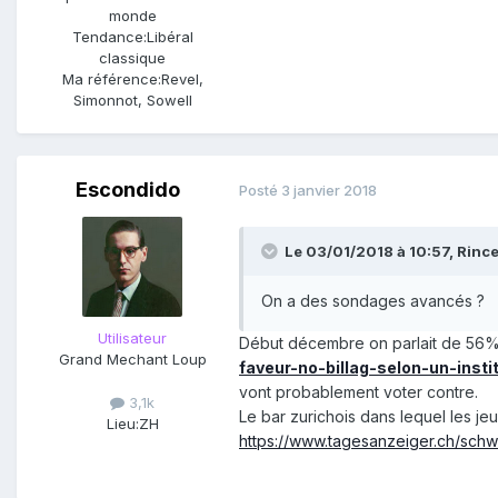
monde
Tendance:
Libéral
classique
Ma référence:
Revel,
Simonnot, Sowell
Escondido
Posté
3 janvier 2018
Le 03/01/2018 à 10:57,
Rinc
On a des sondages avancés ?
Utilisateur
Début décembre on parlait de 56%
Grand Mechant Loup
faveur-no-billag-selon-un-inst
vont probablement voter contre.
3,1k
Le bar zurichois dans lequel les jeu
Lieu:
ZH
https://www.tagesanzeiger.ch/schwe