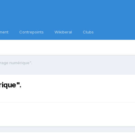
ment
Contrepoints
Wikiberal
Clubs
virage numérique".
rique".