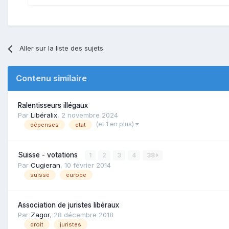
Aller sur la liste des sujets
Contenu similaire
Ralentisseurs illégaux
Par
Libéralix
,
2 novembre 2024
(et 1 en plus)
dépenses
etat
Suisse - votations
1
2
3
4
38
Par
Cugieran
,
10 février 2014
suisse
europe
Association de juristes libéraux
Par
Zagor
,
28 décembre 2018
droit
juristes