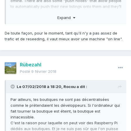
offline. There are also some “push nodes” that allow people
to automatically push their new listings onto them and they’ll
be reseeded (regular users are
not
push nodes).
Expand
This results in a network where most content doesn’t goes
completely offline unless the vendor leaves the network for
more than one week. Right now, most content will get
De toute façon, pour le moment, tant qu'il n'y a pas assez de
reseeded for a week before it gets dropped entirely. This
trafic et de reseeding, il vaut mieux avoir une machine "on line".
means that vendors must open up the OpenBazaar app at
least once a week in order for their listings to be available
to the rest of the network.
However, there are plenty of reasons to try to keep your
Rübezahl
store running as much as possible. Obviously, being able to
respond quickly to your customers is important in any
Posté
9 février 2018
business, and if you’re not running OpenBazaar then you
won’t know when new orders come in (unless you set up
Le 07/02/2018 à 18:20,
Rocou
a dit :
email integration). Also, orders placed when offline can cost
more than online orders, since they use a 1-of-2 multisig
Par ailleurs, les boutiques ne sont pas décentralisées
(more on that later) so you’re paying for one extra Bitcoin
comme le prétendaient les développeurs. Si l'ordinateur qui
transaction fee.
fait tourner la boutique est éteint, la boutique est
innacessible.
C'est la raison pour laquelle on peut voir des Raspberry Pi
dédiés aux boutiques. Et je ne suis pas sûr que l'on puisse