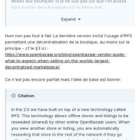
dédiés aux boutiques. Et je ne suis pas sûr que l'on puisse
faire tourner deux boutiques sur le même ordi.
Je suis déçu.
Expand
Hum non pas tout à fait. La dernière version inclut l'usage d'IPFS
permettant une décentralisation de la boutique, au moins sur le
principe - cf le §3 ici :
https://www.openbazaar.org/blog/openbazaar-vendor-guide-
what-to-expect-when-selling-on-the-worlds-largest-
decentralized-marketplace/
Ce n'est pas encore parfait mais l'idée de base est bonne :
Citation
In the 2.0 we have built on top of a new technology called
IPFS. This technology allows offline stores and listings to be
reseeded (shared) by other online OpenBazaar users. When
you view another store or listing, you are automatically
reseeding that store to the rest of the network if they go