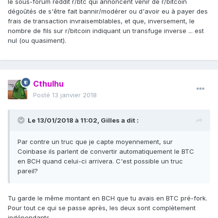
le sous-forum reddit r/btc qui annoncent venir de r/bitcoin
dégoûtés de s'être fait bannir/modérer ou d'avoir eu à payer des
frais de transaction invraisemblables, et que, inversement, le
nombre de fils sur r/bitcoin indiquant un transfuge inverse ... est
nul (ou quasiment).
Cthulhu
Posté
13 janvier 2018
Le 13/01/2018 à 11:02,
Gilles
a dit :
Par contre un truc que je capte moyennement, sur
Coinbase ils parlent de convertir automatiquement le BTC
en BCH quand celui-ci arrivera. C'est possible un truc
pareil?
Tu garde le même montant en BCH que tu avais en BTC pré-fork.
Pour tout ce qui se passe après, les deux sont complètement
indépendants.