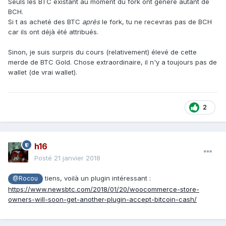
Seuls les BTC existant au moment du fork ont généré autant de
BCH.
Si t as acheté des BTC
après
le fork, tu ne recevras pas de BCH
car ils ont déjà été attribués.
Sinon, je suis surpris du cours (relativement) élevé de cette
merde de BTC Gold. Chose extraordinaire, il n'y a toujours pas de
wallet (de vrai wallet).
2
h16
Posté
21 janvier 2018
tiens, voilà un plugin intéressant :
@Rocou
https://www.newsbtc.com/2018/01/20/woocommerce-store-
owners-will-soon-get-another-plugin-accept-bitcoin-cash/