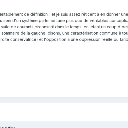
ritablement de définition... et je suis assez réticent à en donner un
u sein d'un système parlementaire plus que de véritables concepts. Il
suite de courants circonscrit dans le temps, en jetant un coup d'oeil 
n sommaire de la gauche, disons, une caractérisation commune à tout 
roite conservatrice) et l'opposition à une oppression réelle ou fan
le
a dit :