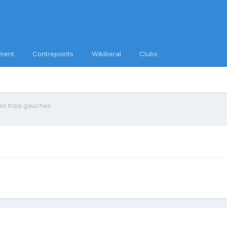
ment
Contrepoints
Wikiberal
Clubs
es trois gauches