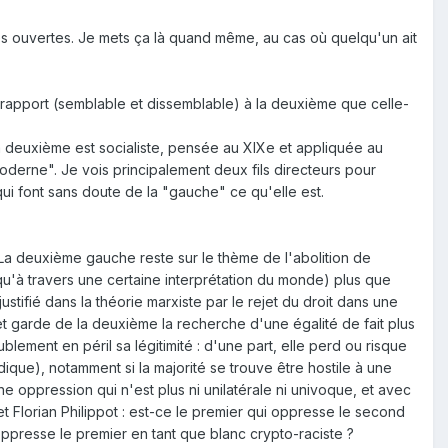
s ouvertes. Je mets ça là quand même, au cas où quelqu'un ait
rapport (semblable et dissemblable) à la deuxième que celle-
a deuxième est socialiste, pensée au XIXe et appliquée au
derne". Je vois principalement deux fils directeurs pour
 qui font sans doute de la "gauche" ce qu'elle est.
 La deuxième gauche reste sur le thème de l'abolition de
 qu'à travers une certaine interprétation du monde) plus que
justifié dans la théorie marxiste par le rejet du droit dans une
t garde de la deuxième la recherche d'une égalité de fait plus
ublement en péril sa légitimité : d'une part, elle perd ou risque
ique), notamment si la majorité se trouve être hostile à une
 une oppression qui n'est plus ni unilatérale ni univoque, et avec
Florian Philippot : est-ce le premier qui oppresse le second
ppresse le premier en tant que blanc crypto-raciste ?