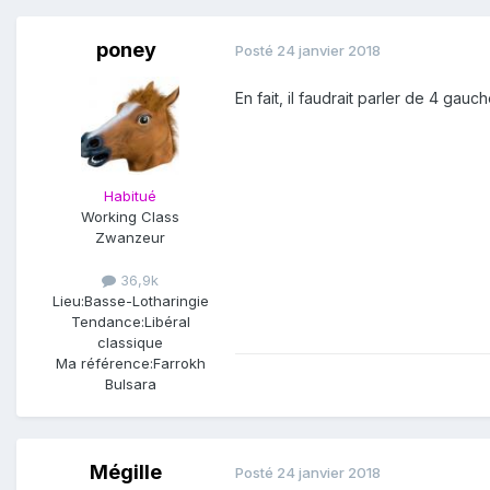
poney
Posté
24 janvier 2018
En fait, il faudrait parler de 4 ga
Habitué
Working Class
Zwanzeur
36,9k
Lieu:
Basse-Lotharingie
Tendance:
Libéral
classique
Ma référence:
Farrokh
Bulsara
Mégille
Posté
24 janvier 2018