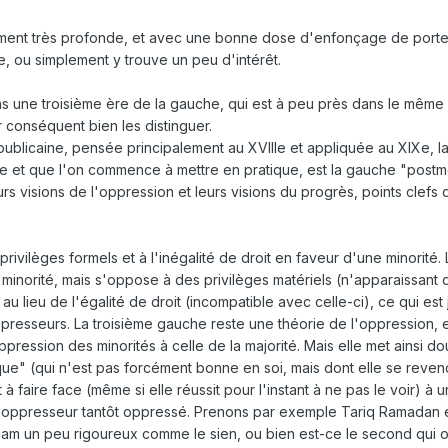
cément très profonde, et avec une bonne dose d'enfonçage de porte
e, ou simplement y trouve un peu d'intérêt.
 une troisième ère de la gauche, qui est à peu près dans le même 
ar conséquent bien les distinguer.
publicaine, pensée principalement au XVIIIe et appliquée au XIXe, l
e et que l'on commence à mettre en pratique, est la gauche "postmo
urs visions de l'oppression et leurs visions du progrès, points clefs
ivilèges formels et à l'inégalité de droit en faveur d'une minorité.
 minorité, mais s'oppose à des privilèges matériels (n'apparaissant
 au lieu de l'égalité de droit (incompatible avec celle-ci), ce qui est 
presseurs. La troisième gauche reste une théorie de l'oppression, e
oppression des minorités à celle de la majorité. Mais elle met ainsi do
ue" (qui n'est pas forcément bonne en soi, mais dont elle se revend
t à faire face (même si elle réussit pour l'instant à ne pas le voir) à
 oppresseur tantôt oppressé. Prenons par exemple Tariq Ramadan et 
lam un peu rigoureux comme le sien, ou bien est-ce le second qui o