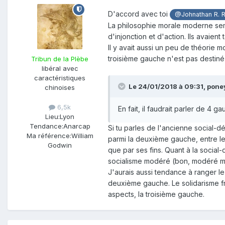
D'accord avec toi
@Johnathan R. 
La philosophie morale moderne sem
d'injonction et d'action. Ils avaie
Il y avait aussi un peu de théorie 
troisième gauche n'est pas destiné
Tribun de la Plèbe
libéral avec
caractéristiques
Le 24/01/2018 à 09:31,
pone
chinoises
6,5k
En fait, il faudrait parler de 4
Lieu:
Lyon
Tendance:
Anarcap
Si tu parles de l'ancienne social-d
Ma référence:
William
parmi la deuxième gauche, entre le 
Godwin
que par ses fins. Quant à la social-
socialisme modéré (bon, modéré mai
J'aurais aussi tendance à ranger le
deuxième gauche. Le solidarisme fr
aspects, la troisième gauche.