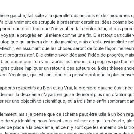
ère gauche, fait suite à la querelle des anciens et des modernes qui 
a plus vraiment de scrupule à présenter certaines idées comme bonne
parce que c'est bon que l'on veut en faire notre futur, et pas parc
oyant le progrès en lui même comme une fin. C'est tout particulière
utopique qui arrivera de toute manière, mais c'est aussi implicite no
éfléchir, en assumant que les choses seront de toute façon meilleures
ost-progressiste". Elle estime avoir dépassé l'idée de progrès, mais
 bien parce que l'on vient après les théories du progrès que l'on est
rogrès puisse impliquer un retour à des auteurs ou à des thèses anc
ec l'écologie, qui est sans doute la pensée politique la plus conserv
 rapports respectifs au Bien et au Vrai, la première gauche étant née
rnes, la deuxième n'ayant en guise de moral plus rien d'autre qu'
sur une objectivité scientifique, et la troisième enfin sombrant dans
idemment, mais je pense que ce schéma peut être utile à un bon reg
nte de s'y identifier, nous faisant sous-estimer ce qui l'en écarte,
ser de place à la deuxième, et ce n'y sont que les ennemis de la tro
. Je crois important de prendre acte autant des ruptures que des con