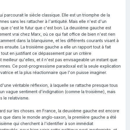
parcourait le siècle classique. Elle est un triomphe de la
s sans les rattacher à l'antiquité. Mais elle n'est d'un
e que c'est le futur que c'est bon. La deuxième gauche est
ment vrai chez Marx, où ce qui fait office de bien n'est rien
tamment dans la blanquisme, et les différents courants visant à
 ensuite. La troisième gauche a elle un rapport tout à fait
 tout en justifiant ce dépassement par un critère
 meilleur qu'elles, et il n'est pas envisageable un instant que
iennes. Ce post-progressisme paradoxal est la seule explication
atrice et la plus réactionnaire que l'on puisse imaginer.
 d'une véritable réflexion, à laquelle se rattache presque tous
un vague sentiment d'indignation (comme la troisième), mais
 le relativisme.
ard sur les choses. en France, la deuxième gauche est encore
 alors que dans le monde anglo-saxon, la première gauche a été
isième qui cherchent à l'identifier à son immédiat
tinuités, pour bien saisir cette politique post-moderniste, et