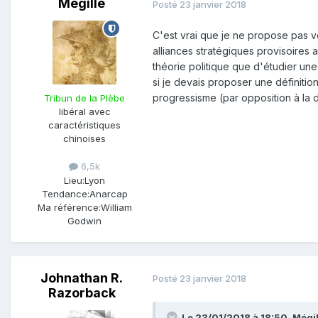
Mégille
Posté
23 janvier 2018
C'est vrai que je ne propose pas vé
alliances stratégiques provisoires a
théorie politique que d'étudier une 
si je devais proposer une définitio
progressisme (par opposition à la d
Tribun de la Plèbe
libéral avec
caractéristiques
chinoises
6,5k
Lieu:
Lyon
Tendance:
Anarcap
Ma référence:
William
Godwin
Johnathan R.
Posté
23 janvier 2018
Razorback
Le 23/01/2018 à 18:50,
Mégil