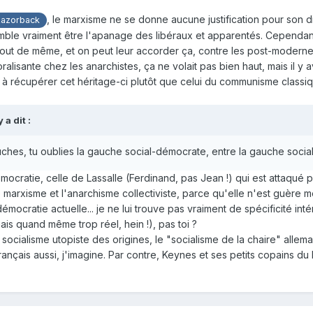
, le marxisme ne se donne aucune justification pour son di
Razorback
ble vraiment être l'apanage des libéraux et apparentés. Cependant
nt tout de même, et on peut leur accorder ça, contre les post-moderne
moralisante chez les anarchistes, ça ne volait pas bien haut, mais il
 à récupérer cet héritage-ci plutôt que celui du communisme classiq
y
a dit :
 gauches, tu oublies la gauche social-démocrate, entre la gauche soci
émocratie, celle de Lassalle (Ferdinand, pas Jean !) qui est attaqu
marxisme et l'anarchisme collectiviste, parce qu'elle n'est guère m
démocratie actuelle... je ne lui trouve pas vraiment de spécificité in
s quand même trop réel, hein !), pas toi ?
 socialisme utopiste des origines, le "socialisme de la chaire" allem
ançais aussi, j'imagine. Par contre, Keynes et ses petits copains 