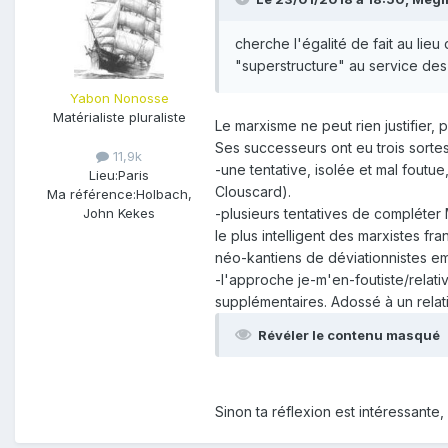
cherche l'égalité de fait au lieu 
"superstructure" au service de
Yabon Nonosse
Matérialiste pluraliste
Le marxisme ne peut rien justifier, 
Ses successeurs ont eu trois sorte
11,9k
-une tentative, isolée et mal fout
Lieu:
Paris
Clouscard).
Ma référence:
Holbach,
-plusieurs tentatives de compléter
John Kekes
le plus intelligent des marxistes fr
néo-kantiens de déviationnistes em
-l'approche je-m'en-foutiste/relat
supplémentaires. Adossé à un rela
Révéler le contenu masqué
Sinon ta réflexion est intéressante