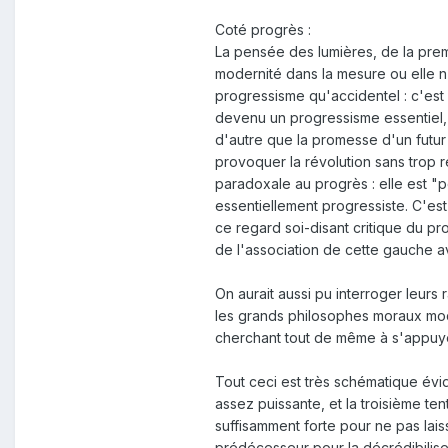
Coté progrès :
La pensée des lumières, de la premi
modernité dans la mesure ou elle n'
progressisme qu'accidentel : c'est 
devenu un progressisme essentiel, v
d'autre que la promesse d'un futur 
provoquer la révolution sans trop r
paradoxale au progrès : elle est "p
essentiellement progressiste. C'est
ce regard soi-disant critique du p
de l'association de cette gauche av
On aurait aussi pu interroger leurs
les grands philosophes moraux mode
cherchant tout de même à s'appuyer 
Tout ceci est très schématique év
assez puissante, et la troisième te
suffisamment forte pour ne pas lais
prédécesseur pour la décrédibiliser