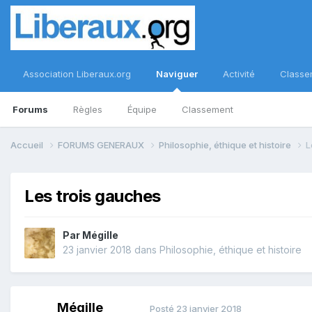
Association Liberaux.org
Naviguer
Activité
Classe
Forums
Règles
Équipe
Classement
Accueil
FORUMS GENERAUX
Philosophie, éthique et histoire
L
Les trois gauches
Par
Mégille
23 janvier 2018
dans
Philosophie, éthique et histoire
Mégille
Posté
23 janvier 2018