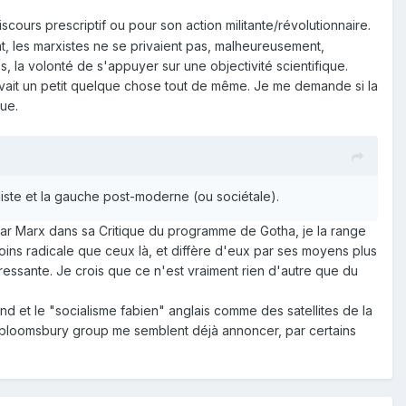
scours prescriptif ou pour son action militante/révolutionnaire.
, les marxistes ne se privaient pas, malheureusement,
s, la volonté de s'appuyer sur une objectivité scientifique.
 y avait un petit quelque chose tout de même. Je me demande si la
ue.
aliste et la gauche post-moderne (ou sociétale).
é par Marx dans sa Critique du programme de Gotha, je la range
oins radicale que ceux là, et diffère d'eux par ses moyens plus
téressante. Je crois que ce n'est vraiment rien d'autre que du
and et le "socialisme fabien" anglais comme des satellites de la
du bloomsbury group me semblent déjà annoncer, par certains