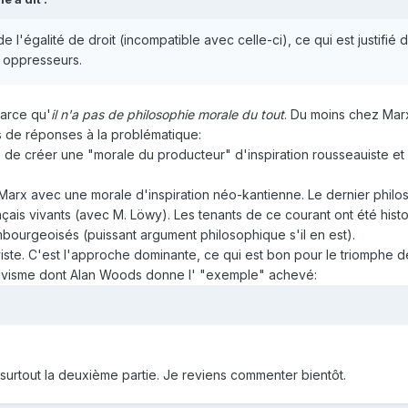
de l'égalité de droit (incompatible avec celle-ci), ce qui est justifié
s oppresseurs.
parce qu'
il n'a pas de philosophie morale du tout
. Du moins chez Mar
s de réponses à la problématique:
ue, de créer une "morale du producteur" d'inspiration rousseauiste 
 Marx avec une morale d'inspiration néo-kantienne. Le dernier phil
ançais vivants (avec M. Löwy). Les tenants de ce courant ont été hist
bourgeoisés (puissant argument philosophique s'il en est).
iviste. C'est l'approche dominante, ce qui est bon pour le triomphe 
tivisme dont Alan Woods donne l' "exemple" achevé:
, surtout la deuxième partie. Je reviens commenter bientôt.