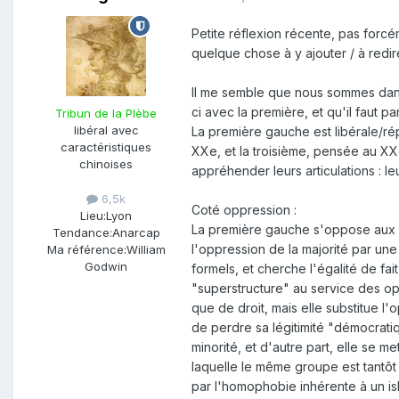
Petite réflexion récente, pas for
quelque chose à y ajouter / à redir
Il me semble que nous sommes dans
ci avec la première, et qu'il faut p
Tribun de la Plèbe
libéral avec
La première gauche est libérale/ré
caractéristiques
XXe, et la troisième, pensée au XX
chinoises
appréhender leurs articulations : le
6,5k
Coté oppression :
Lieu:
Lyon
La première gauche s'oppose aux pr
Tendance:
Anarcap
l'oppression de la majorité par une
Ma référence:
William
Godwin
formels, et cherche l'égalité de fait
"superstructure" au service des op
que de droit, mais elle substitue l'
de perdre sa légitimité "démocratiq
minorité, et d'autre part, elle se me
laquelle le même groupe est tantôt
par l'homophobie inhérente à un is