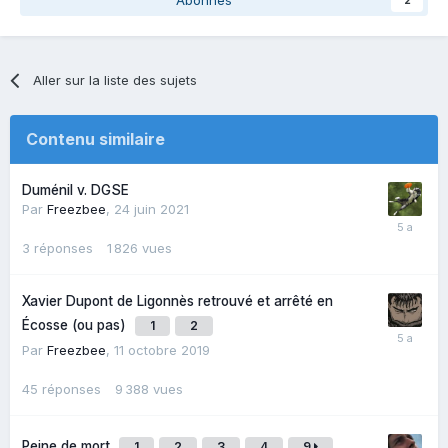
Aller sur la liste des sujets
Contenu similaire
Duménil v. DGSE
Par
Freezbee
,
24 juin 2021
3
réponses
1 826
vues
Xavier Dupont de Ligonnès retrouvé et arrêté en
Écosse (ou pas)
1
2
Par
Freezbee
,
11 octobre 2019
45
réponses
9 388
vues
Peine de mort
1
2
3
4
9