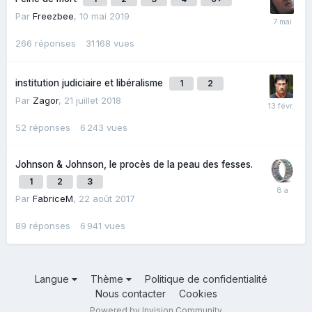
Par
Freezbee
,
10 mai 2019
266
réponses
31 168
vues
institution judiciaire et libéralisme
1
2
Par
Zagor
,
21 juillet 2018
52
réponses
6 243
vues
Johnson & Johnson, le procès de la peau des fesses.
1
2
3
Par
FabriceM
,
22 août 2017
89
réponses
6 941
vues
Langue
Thème
Politique de confidentialité
Nous contacter
Cookies
Powered by Invision Community