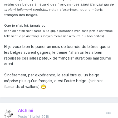
des belges à l'égard des français (
ces sales français qui se
certains
croient tellement supérieurs
etc) s'exprimer... que le mépris
français des belges.
Que je n'ai, lui, jamais vu.
(Bon ok notamment parce la Belgique personne n'en parle jamais en france
tellement le pékin français moyen n'en a rien à foutre
oui bon certes).
Et je veux bien te parier un mois de tournée de bières que si
les belges avaient gagnés, le thème "ahah on les a bien
rabaissés ces sales péteux de français" aurait pas mal tourné
aussi.
Sincèrement, par expérience, le seul être qu'un belge
méprise plus qu'un français, c'est l'autre belge. (hint hint
flamands et wallons)
Alchimi
Posté
11 juillet 2018