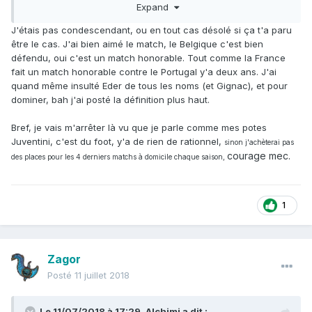
Expand
(et oui c'est ultra agaçant, si vous vous demandez d'ou
vient le ras le bol belge sur les zéros sociaux, c'est juste
J'étais pas condescendant, ou en tout cas désolé si ça t'a paru
cette condescendance -
haha, ici inserez une blague sur
être le cas. J'ai bien aimé le match, le Belgique c'est bien
nonante minutes
).
défendu, oui c'est un match honorable. Tout comme la France
fait un match honorable contre le Portugal y'a deux ans. J'ai
quand même insulté Eder de tous les noms (et Gignac), et pour
dominer, bah j'ai posté la définition plus haut.
Bref, je vais m'arrêter là vu que je parle comme mes potes
Juventini, c'est du foot, y'a de rien de rationnel,
sinon j'achèterai pas
courage mec.
des places pour les 4 derniers matchs à domicile chaque saison,
1
Zagor
Posté
11 juillet 2018
Le 11/07/2018 à 17:29,
Alchimi
a dit :