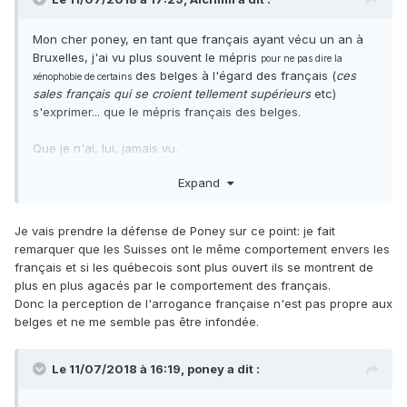
Mon cher poney, en tant que français ayant vécu un an à
Bruxelles, j'ai vu plus souvent le mépris
pour ne pas dire la
des belges à l'égard des français (
ces
xénophobie de certains
sales français qui se croient tellement supérieurs
etc)
s'exprimer... que le mépris français des belges.
Que je n'ai, lui, jamais vu.
(Bon ok notamment parce la Belgique personne n'en parle jamais en
Expand
france
tellement le pékin français moyen n'en a rien à foutre
oui bon
certes).
Je vais prendre la défense de Poney sur ce point: je fait
remarquer que les Suisses ont le même comportement envers les
français et si les québecois sont plus ouvert ils se montrent de
plus en plus agacés par le comportement des français.
Donc la perception de l'arrogance française n'est pas propre aux
belges et ne me semble pas être infondée.
Le 11/07/2018 à 16:19,
poney
a dit :