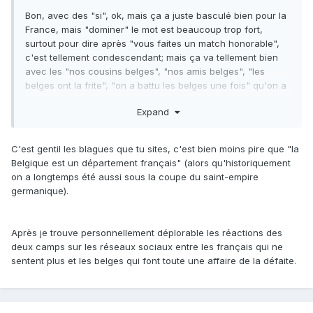
Bon, avec des "si", ok, mais ça a juste basculé bien pour la
France, mais "dominer" le mot est beaucoup trop fort,
surtout pour dire après "vous faites un match honorable",
c'est tellement condescendant; mais ça va tellement bien
avec les "nos cousins belges", "nos amis belges", "les
belges ont la frite", "on a battu les belges une fois" qu'on a
du supporter depuis 4 jours que je suppose que ça vient
Expand
avec le package gros pays dominateur face au petit voisin
(et oui c'est ultra agaçant, si vous vous demandez d'ou
vient le ras le bol belge sur les zéros sociaux, c'est juste
C'est gentil les blagues que tu sites, c'est bien moins pire que "la
cette condescendance -
haha, ici inserez une blague sur
Belgique est un département français" (alors qu'historiquement
nonante minutes
).
on a longtemps été aussi sous la coupe du saint-empire
germanique).
Après je trouve personnellement déplorable les réactions des
deux camps sur les réseaux sociaux entre les français qui ne
sentent plus et les belges qui font toute une affaire de la défaite.