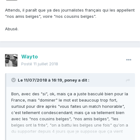
Attends, il paraît que ya des journalistes français qui les appellent
"nos amis belges", voire "nos cousins belges".
Abusé.
Wayto
Posté
11 juillet 2018
Le 11/07/2018 à 16:19,
poney
a dit :
Bon, avec des "si", ok, mais ça a juste basculé bien pour la
France, mais "dominer" le mot est beaucoup trop fort,
surtout pour dire après "vous faites un match honorable",
c'est tellement condescendant; mais ça va tellement bien
avec les "nos cousins belges", "nos amis belges", "les
belges ont la frite", "on a battu les belges une fois" qu'on a
du supporter depuis 4 jours que je suppose que ça vient
avec le package gros pays dominateur face au petit voisin