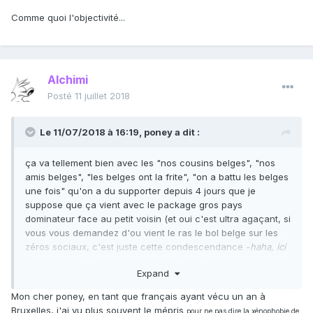
Comme quoi l'objectivité...
Alchimi
Posté
11 juillet 2018
Le 11/07/2018 à 16:19,
poney
a dit :
ça va tellement bien avec les "nos cousins belges", "nos
amis belges", "les belges ont la frite", "on a battu les belges
une fois" qu'on a du supporter depuis 4 jours que je
suppose que ça vient avec le package gros pays
dominateur face au petit voisin (et oui c'est ultra agaçant, si
vous vous demandez d'ou vient le ras le bol belge sur les
zéros sociaux, c'est juste cette condescendance -
haha, ici
inserez une blague sur nonante minutes
).
Expand
Mon cher poney, en tant que français ayant vécu un an à
Bruxelles, j'ai vu plus souvent le mépris
pour ne pas dire la xénophobie de