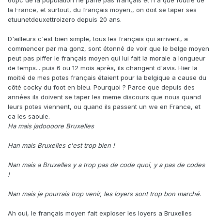
60pc de la population ne parle pas français et n'a que foutre de
la France, et surtout, du français moyen,, on doit se taper ses
etuunetdeuxettroizero depuis 20 ans.
D'ailleurs c'est bien simple, tous les français qui arrivent, a
commencer par ma gonz, sont étonné de voir que le belge moyen
peut pas piffer le français moyen qui lui fait la morale a longueur
de temps... puis 6 ou 12 mois après, ils changent d'avis. Hier la
moitié de mes potes français étaient pour la belgique a cause du
côté cocky du foot en bleu. Pourquoi ? Parce que depuis des
années ils doivent se taper les meme discours que nous quand
leurs potes viennent, ou quand ils passent un we en France, et
ca les saoule.
Ha mais jadoooore Bruxelles
Han mais Bruxelles c'est trop bien !
Nan mais a Bruxelles y a trop pas de code quoi, y a pas de codes
!
Nan mais je pourrais trop venir, les loyers sont trop bon marché
.
Ah oui, le français moyen fait exploser les loyers a Bruxelles