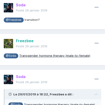
Soda
Posté
29 janvier 2019
transition?
@Freezbee
Freezbee
Posté
29 janvier 2019
Transgender hormone therapy (male-to-female)
@Soda
Soda
Posté
29 janvier 2019
Le 29/01/2019 à 18:22,
Freezbee
a dit :
Transgender hormone therapy (male-to-female)
@Soda