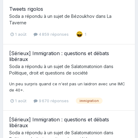
Tweets rigolos
Soda
a répondu à un sujet de
Bézoukhov
dans
La
Taverne
1 août
4 859 réponses
1
[Sérieux] Immigration : questions et débats
libéraux
Soda
a répondu à un sujet de
Salatomatonion
dans
Politique, droit et questions de société
Un peu surpris quand ce n'est pas un laidron avec une IMC
de 40+.
1 août
9 670 réponses
immigration
[Sérieux] Immigration : questions et débats
libéraux
Soda
a répondu à un sujet de
Salatomatonion
dans