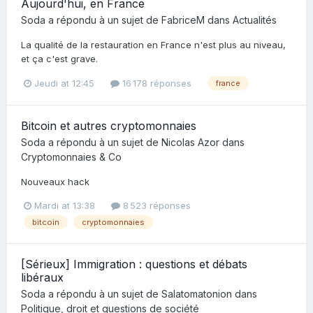
Aujourd'hui, en France
Soda
a répondu à un sujet de
FabriceM
dans
Actualités
La qualité de la restauration en France n'est plus au niveau,
et ça c'est grave.
Jeudi at 12:45
16 178 réponses
france
Bitcoin et autres cryptomonnaies
Soda
a répondu à un sujet de
Nicolas Azor
dans
Cryptomonnaies & Co
Nouveaux hack
Mardi at 13:38
8 523 réponses
bitcoin
cryptomonnaies
[Sérieux] Immigration : questions et débats
libéraux
Soda
a répondu à un sujet de
Salatomatonion
dans
Politique, droit et questions de société