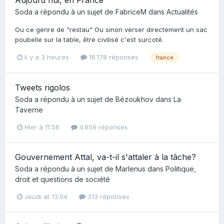
Aujourd'hui, en France
Soda
a répondu à un sujet de
FabriceM
dans
Actualités
Ou ce genre de "restau" Ou sinon verser directement un sac
poubelle sur la table, être civilisé c'est surcoté.
il y a 3 heures
16 178 réponses
france
Tweets rigolos
Soda
a répondu à un sujet de
Bézoukhov
dans
La
Taverne
Hier à 11:56
4 859 réponses
Gouvernement Attal, va-t-il s'attaler à la tâche?
Soda
a répondu à un sujet de
Marlenus
dans
Politique,
droit et questions de société
Jeudi at 13:04
313 réponses