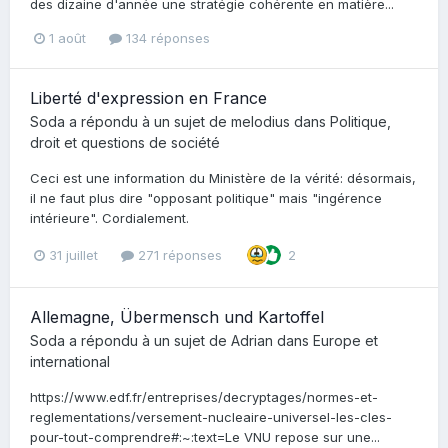
des dizaine d'année une stratégie cohérente en matière...
1 août
134 réponses
Liberté d'expression en France
Soda
a répondu à un sujet de
melodius
dans
Politique,
droit et questions de société
Ceci est une information du Ministère de la vérité: désormais,
il ne faut plus dire "opposant politique" mais "ingérence
intérieure". Cordialement.
31 juillet
271 réponses
2
Allemagne, Übermensch und Kartoffel
Soda
a répondu à un sujet de
Adrian
dans
Europe et
international
https://www.edf.fr/entreprises/decryptages/normes-et-
reglementations/versement-nucleaire-universel-les-cles-
pour-tout-comprendre#:~:text=Le VNU repose sur une...