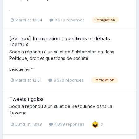
.
Mardi at 12:54
9 670 réponses
immigration
[Sérieux] Immigration : questions et débats
libéraux
Soda
a répondu à un sujet de
Salatomatonion
dans
Politique, droit et questions de société
Lesquelles ?
Mardi at 12:51
9 670 réponses
immigration
Tweets rigolos
Soda
a répondu à un sujet de
Bézoukhov
dans
La
Taverne
Lundi at 18:39
4 859 réponses
2