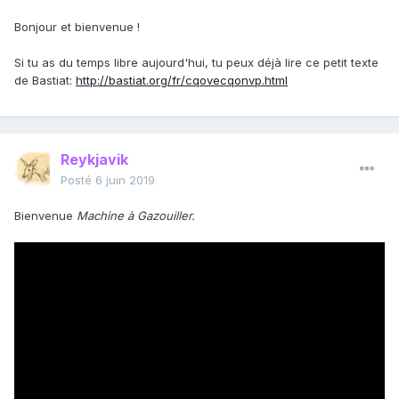
Bonjour et bienvenue !
Si tu as du temps libre aujourd'hui, tu peux déjà lire ce petit texte
de Bastiat:
http://bastiat.org/fr/cqovecqonvp.html
Reykjavik
Posté
6 juin 2019
Bienvenue
Machine à Gazouiller.