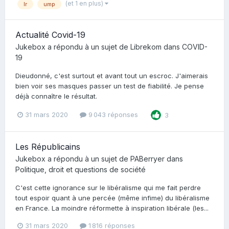
(et 1 en plus)
lr
ump
Actualité Covid-19
Jukebox
a répondu à un sujet de
Librekom
dans
COVID-
19
Dieudonné, c'est surtout et avant tout un escroc. J'aimerais
bien voir ses masques passer un test de fiabilité. Je pense
déjà connaître le résultat.
31 mars 2020
9 043 réponses
3
Les Républicains
Jukebox
a répondu à un sujet de
PABerryer
dans
Politique, droit et questions de société
C'est cette ignorance sur le libéralisme qui me fait perdre
tout espoir quant à une percée (même infime) du libéralisme
en France. La moindre réformette à inspiration libérale (les...
31 mars 2020
1 816 réponses