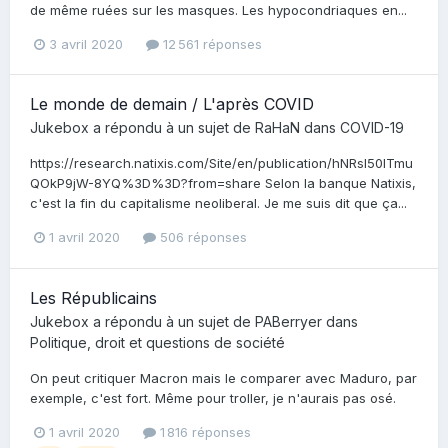
de même ruées sur les masques. Les hypocondriaques en...
3 avril 2020
12 561 réponses
Le monde de demain / L'après COVID
Jukebox
a répondu à un sujet de
RaHaN
dans
COVID-19
https://research.natixis.com/Site/en/publication/hNRsI50ITmu
QOkP9jW-8YQ%3D%3D?from=share Selon la banque Natixis,
c'est la fin du capitalisme neoliberal. Je me suis dit que ça...
1 avril 2020
506 réponses
Les Républicains
Jukebox
a répondu à un sujet de
PABerryer
dans
Politique, droit et questions de société
On peut critiquer Macron mais le comparer avec Maduro, par
exemple, c'est fort. Même pour troller, je n'aurais pas osé.
1 avril 2020
1 816 réponses