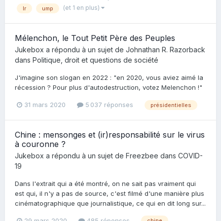
(et 1 en plus)
lr
ump
Mélenchon, le Tout Petit Père des Peuples
Jukebox
a répondu à un sujet de
Johnathan R. Razorback
dans
Politique, droit et questions de société
J'imagine son slogan en 2022 : "en 2020, vous aviez aimé la
récession ? Pour plus d'autodestruction, votez Melenchon !"
31 mars 2020
5 037 réponses
présidentielles
Chine : mensonges et (ir)responsabilité sur le virus
à couronne ?
Jukebox
a répondu à un sujet de
Freezbee
dans
COVID-
19
Dans l'extrait qui a été montré, on ne sait pas vraiment qui
est qui, il n'y a pas de source, c'est filmé d'une manière plus
cinématographique que journalistique, ce qui en dit long sur...
29 mars 2020
485 réponses
chine