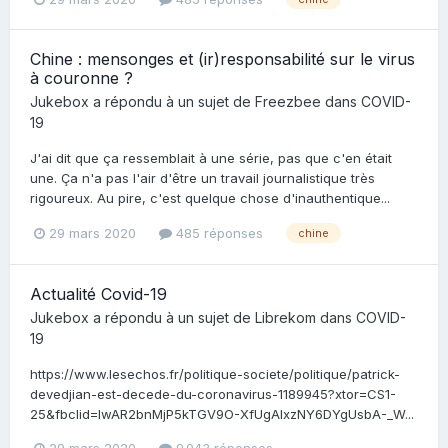
Chine : mensonges et (ir)responsabilité sur le virus
à couronne ?
Jukebox
a répondu à un sujet de
Freezbee
dans
COVID-
19
J'ai dit que ça ressemblait à une série, pas que c'en était
une. Ça n'a pas l'air d'être un travail journalistique très
rigoureux. Au pire, c'est quelque chose d'inauthentique...
29 mars 2020
485 réponses
chine
Actualité Covid-19
Jukebox
a répondu à un sujet de
Librekom
dans
COVID-
19
https://www.lesechos.fr/politique-societe/politique/patrick-
devedjian-est-decede-du-coronavirus-1189945?xtor=CS1-
25&fbclid=IwAR2bnMjP5kTGV9O-XfUgAIxzNY6DYgUsbA-_W...
29 mars 2020
9 043 réponses