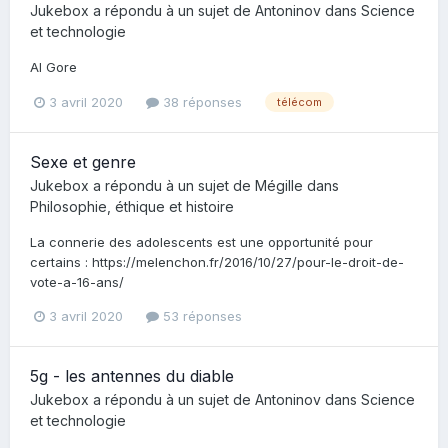
Jukebox
a répondu à un sujet de
Antoninov
dans
Science
et technologie
Al Gore
3 avril 2020
38 réponses
télécom
Sexe et genre
Jukebox
a répondu à un sujet de
Mégille
dans
Philosophie, éthique et histoire
La connerie des adolescents est une opportunité pour
certains : https://melenchon.fr/2016/10/27/pour-le-droit-de-
vote-a-16-ans/
3 avril 2020
53 réponses
5g - les antennes du diable
Jukebox
a répondu à un sujet de
Antoninov
dans
Science
et technologie