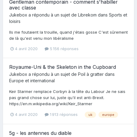
Gentleman contemporain - comment s'habiller
avec classe
Jukebox
a répondu à un sujet de
Librekom
dans
Sports et
loisirs
Ils me foutaient la trouille, quand j'étais gosse C'est sûrement
de là qu'est venu mon libéralisme
4 avril 2020
5 156 réponses
Royaume-Uni & the Skeleton in the Cupboard
Jukebox
a répondu à un sujet de
Poil à gratter
dans
Europe et international
Keir Starmer remplace Corbyn à la tête du Labour Je ne sais
pas grand chose sur lui, juste qu'il est anti-Brexit.
https://en.m.wikipedia.org/wiki/Keir_Starmer
4 avril 2020
1 913 réponses
uk
europe
5g - les antennes du diable