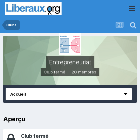
Clubs
Entrepreneuriat
Club fermé · 20 membres
Accueil
Aperçu
Club fermé