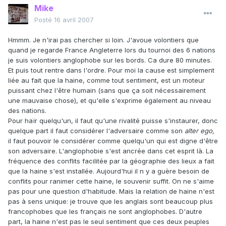
Mike
Posté
16 avril 2007
Hmmm. Je n'irai pas chercher si loin. J'avoue volontiers que
quand je regarde France Angleterre lors du tournoi des 6 nations
je suis volontiers anglophobe sur les bords. Ca dure 80 minutes.
Et puis tout rentre dans l'ordre. Pour moi la cause est simplement
liée au fait que la haine, comme tout sentiment, est un moteur
puissant chez l'être humain (sans que ça soit nécessairement
une mauvaise chose), et qu'elle s'exprime également au niveau
des nations.
Pour haïr quelqu'un, il faut qu'une rivalité puisse s'instaurer, donc
quelque part il faut considérer l'adversaire comme son
alter ego,
il faut pouvoir le considérer comme quelqu'un qui est digne d'être
son adversaire. L'anglophobie s'est ancrée dans cet esprit là. La
fréquence des conflits facilitée par la géographie des lieux a fait
que la haine s'est installée. Aujourd'hui il n y a guère besoin de
conflits pour ranimer cette haine, le souvenir suffit. On ne s'aime
pas pour une question d'habitude. Mais la relation de haine n'est
pas à sens unique: je trouve que les anglais sont beaucoup plus
francophobes que les français ne sont anglophobes. D'autre
part, la haine n'est pas le seul sentiment que ces deux peuples