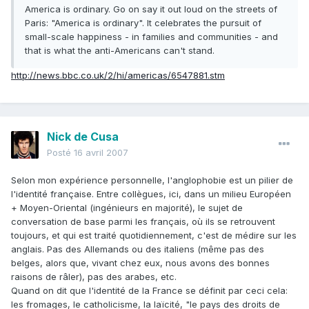
America is ordinary. Go on say it out loud on the streets of
Paris: "America is ordinary". It celebrates the pursuit of
small-scale happiness - in families and communities - and
that is what the anti-Americans can't stand.
http://news.bbc.co.uk/2/hi/americas/6547881.stm
Nick de Cusa
Posté
16 avril 2007
Selon mon expérience personnelle, l'anglophobie est un pilier de
l'identité française. Entre collègues, ici, dans un milieu Européen
+ Moyen-Oriental (ingénieurs en majorité), le sujet de
conversation de base parmi les français, où ils se retrouvent
toujours, et qui est traité quotidiennement, c'est de médire sur les
anglais. Pas des Allemands ou des italiens (même pas des
belges, alors que, vivant chez eux, nous avons des bonnes
raisons de râler), pas des arabes, etc.
Quand on dit que l'identité de la France se définit par ceci cela:
les fromages, le catholicisme, la laïcité, "le pays des droits de