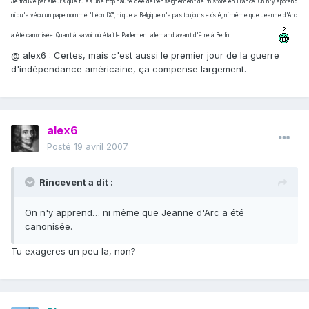
Je trouve par ailleurs que tu as une trop haute idée de l'enseignement de l'histoire en France. On n'y apprend
ni qu'a vécu un pape nommé "Léon IX", ni que la Belgique n'a pas toujours existé, ni même que Jeanne d'Arc
a été canonisée. Quant à savoir où était le Parlement allemand avant d'être à Berlin…
@ alex6 : Certes, mais c'est aussi le premier jour de la guerre
d'indépendance américaine, ça compense largement.
alex6
Posté
19 avril 2007
Rincevent a dit :
On n'y apprend… ni même que Jeanne d'Arc a été
canonisée.
Tu exageres un peu la, non?