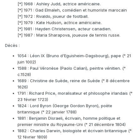
[*] 1968 : Ashley Judd, actrice américaine.
[*] 1971 : Gad Elmaleh, comédien et humoriste marocain
[*] 1972 : Rivaldo, joueur de football.
[*] 1979 : Kate Hudson, actrice américaine.
[*] 1981 : Hayden Christensen, acteur canadien.
[*] 1987 : Maria Sharapova, joueuse de tennis russe.
Décès :
1054 : Léon IX (Bruno d'Eguisheim-Dagsbourg), pape (° 21
juin 1002)
1588 : Paul Véronèse (Paolo Caliari), peintre vénitien. (°
c.1528)
1689 : Christine de Suède, reine de Suède (° 8 décembre
1626)
1791 : Richard Price, moralisateur et philosophe irlandais (°
23 février 1723)
1824 : Lord Byron (George Gordon Byron), poète
britannique (° 22 janvier 1788)
1881 : Benjamin Disraeli, écrivain, homme politique et
premier ministre du Royaume-Uni (° 21 décembre 1804)
1882 : Charles Darwin, biologiste et écrivain britannique (°
12 février 1809)