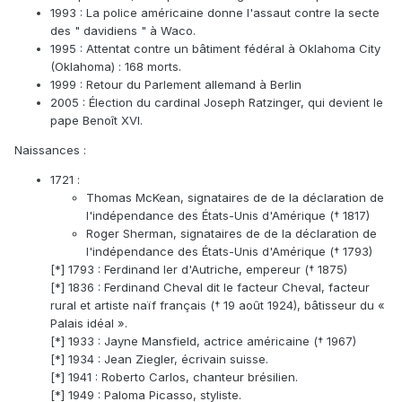
1993 : La police américaine donne l'assaut contre la secte
des " davidiens " à Waco.
1995 : Attentat contre un bâtiment fédéral à Oklahoma City
(Oklahoma) : 168 morts.
1999 : Retour du Parlement allemand à Berlin
2005 : Élection du cardinal Joseph Ratzinger, qui devient le
pape Benoît XVI.
Naissances :
1721 :
Thomas McKean, signataires de de la déclaration de
l'indépendance des États-Unis d'Amérique († 1817)
Roger Sherman, signataires de de la déclaration de
l'indépendance des États-Unis d'Amérique († 1793)
[*] 1793 : Ferdinand Ier d'Autriche, empereur († 1875)
[*] 1836 : Ferdinand Cheval dit le facteur Cheval, facteur
rural et artiste naïf français († 19 août 1924), bâtisseur du «
Palais idéal ».
[*] 1933 : Jayne Mansfield, actrice américaine († 1967)
[*] 1934 : Jean Ziegler, écrivain suisse.
[*] 1941 : Roberto Carlos, chanteur brésilien.
[*] 1949 : Paloma Picasso, styliste.