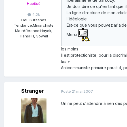
libéralisme et de Sarkozy.
Habitué
Je dois dire ce qu'en tant que l
La ligne directrice de mon artic
4,2k
l'idéologie.
Lieu:
Suresnes
Est-ce que vous pouvez m'aider 
Tendance:
Minarchiste
Ma référence:
Hayek,
Merci
HansHH, Sowell
les moins
Il est protectioniste, pour la discr
les +
Anticommuniste primaire parait-il, p
Stranger
Posté
21 mai 2007
On ne peut s'attendre à rien des pol