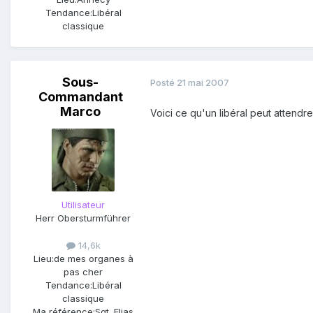
Tendance:
Libéral
classique
Sous-
Posté
21 mai 2007
Commandant
Marco
Voici ce qu'un libéral peut attendr
Utilisateur
Herr Obersturmführer
14,6k
Lieu:
de mes organes à
pas cher
Tendance:
Libéral
classique
Ma référence:
Sgt. Elias