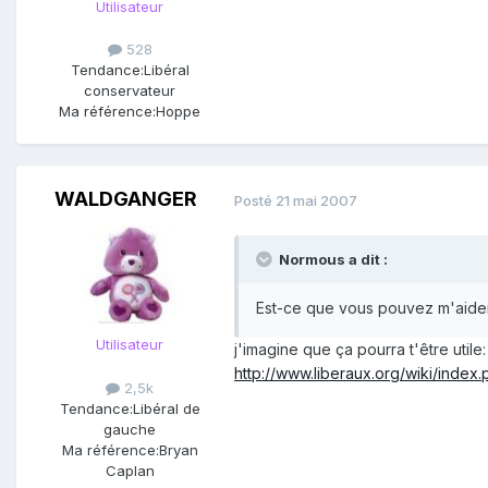
Utilisateur
528
Tendance:
Libéral
conservateur
Ma référence:
Hoppe
WALDGANGER
Posté
21 mai 2007
Normous a dit :
Est-ce que vous pouvez m'aider 
Utilisateur
j'imagine que ça pourra t'être utile:
http://www.liberaux.org/wiki/index
2,5k
Tendance:
Libéral de
gauche
Ma référence:
Bryan
Caplan