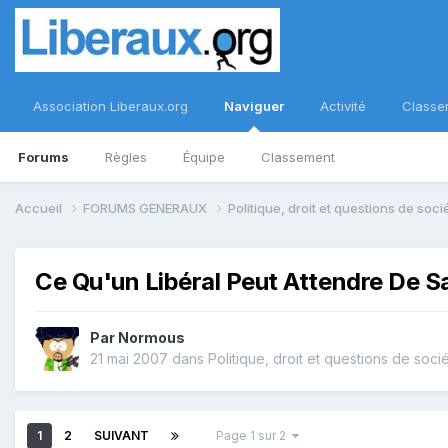
Association Liberaux.org
Naviguer
Activité
Classe
Forums
Règles
Équipe
Classement
Accueil
FORUMS GENERAUX
Politique, droit et questions de soc
Ce Qu'un Libéral Peut Attendre De S
Par
Normous
21 mai 2007
dans
Politique, droit et questions de soci
1
2
SUIVANT
Page 1 sur 2