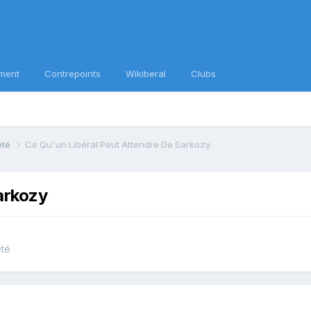
ment
Contrepoints
Wikiberal
Clubs
iété
Ce Qu'un Libéral Peut Attendre De Sarkozy
arkozy
été