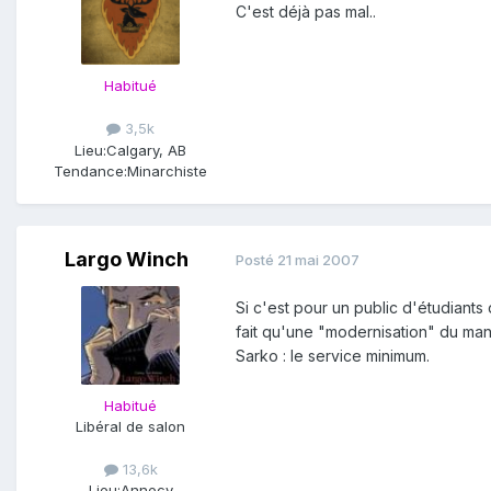
C'est déjà pas mal..
Habitué
3,5k
Lieu:
Calgary, AB
Tendance:
Minarchiste
Largo Winch
Posté
21 mai 2007
Si c'est pour un public d'étudiant
fait qu'une "modernisation" du ma
Sarko : le service minimum.
Habitué
Libéral de salon
13,6k
Lieu:
Annecy