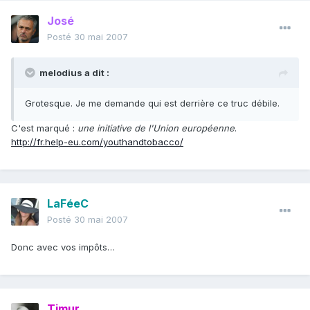
José
Posté
30 mai 2007
melodius a dit :
Grotesque. Je me demande qui est derrière ce truc débile.
C'est marqué :
une initiative de l'Union européenne
.
http://fr.help-eu.com/youthandtobacco/
LaFéeC
Posté
30 mai 2007
Donc avec vos impôts…
Timur