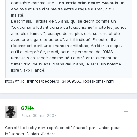
considère comme une
"industrie criminelle"
.
"Je suis un
esclave et une victime de cette drogue dure"
, a-t-il
insisté.
Désormais, l'artiste de 55 ans, qui se décrit comme un
"toxicomane luttant contre sa toxicomanie" incite les jeunes
à ne plus fumer. "J'essaye de ne plus être sur une photo
avec une cigarette au bec", a-t-il indiqué. En outre, il a
récemment écrit une chanson antitabac, Arrêter la clope,
qu'il a interprétée, mardi, pour le personnel de l'OMS.
Renaud s'est lancé comme défi d'arrêter totalement de
fumer d'ici deux ans. "Dans deux ans, je serai un homme
libre", a-t-il lancé.
http://tf1.lci.fr/infos/people/0,,3460956,…lopes-oms-.html
G7H+
Posté
30 mai 2007
Génial ! Le lobby non-représentatif financé par l'Union pour
influencer l'Union. J'adore !