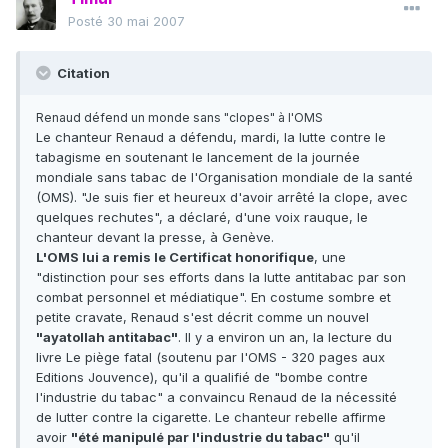
Posté
30 mai 2007
Citation
Renaud défend un monde sans "clopes" à l'OMS
Le chanteur Renaud a défendu, mardi, la lutte contre le
tabagisme en soutenant le lancement de la journée
mondiale sans tabac de l'Organisation mondiale de la santé
(OMS). "Je suis fier et heureux d'avoir arrêté la clope, avec
quelques rechutes", a déclaré, d'une voix rauque, le
chanteur devant la presse, à Genève.
L'OMS lui a remis le Certificat honorifique
, une
"distinction pour ses efforts dans la lutte antitabac par son
combat personnel et médiatique". En costume sombre et
petite cravate, Renaud s'est décrit comme un nouvel
"ayatollah antitabac"
. Il y a environ un an, la lecture du
livre Le piège fatal (soutenu par l'OMS - 320 pages aux
Editions Jouvence), qu'il a qualifié de "bombe contre
l'industrie du tabac" a convaincu Renaud de la nécessité
de lutter contre la cigarette. Le chanteur rebelle affirme
avoir
"été manipulé par l'industrie du tabac"
qu'il