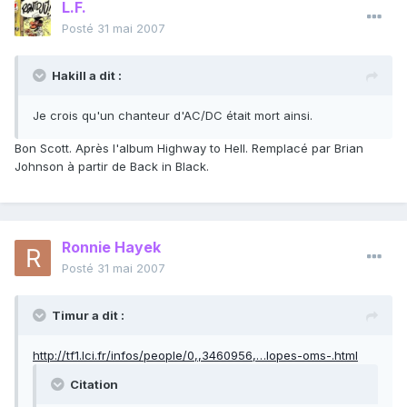
L.F.
Posté
31 mai 2007
Hakill a dit :
Je crois qu'un chanteur d'AC/DC était mort ainsi.
Bon Scott. Après l'album Highway to Hell. Remplacé par Brian
Johnson à partir de Back in Black.
Ronnie Hayek
Posté
31 mai 2007
Timur a dit :
http://tf1.lci.fr/infos/people/0,,3460956,…lopes-oms-.html
Citation