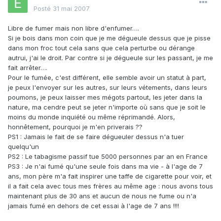
Posté
31 mai 2007
Libre de fumer mais non libre d'enfumer….
Si je bois dans mon coin que je me dégueule dessus que je pisse
dans mon froc tout cela sans que cela perturbe ou dérange
autrui, j'ai le droit. Par contre si je dégueule sur les passant, je me
fait arrêter….
Pour le fumée, c'est différent, elle semble avoir un statut à part,
je peux l'envoyer sur les autres, sur leurs vétements, dans leurs
poumons, je peux laisser mes mégots partout, les jeter dans la
nature, ma cendre peut se jeter n'importe où sans que je soit le
moins du monde inquiété ou même réprimandé. Alors,
honnêtement, pourquoi je m'en priverais ??
PS1 : Jamais le fait de se faire dégueuler dessus n'a tuer
quelqu'un
PS2 : Le tabagisme passif tue 5000 personnes par an en France
PS3 : Je n'ai fumé qu'une seule fois dans ma vie - à l'age de 7
ans, mon père m'a fait inspirer une taffe de cigarette pour voir, et
il a fait cela avec tous mes frères au même age : nous avons tous
maintenant plus de 30 ans et aucun de nous ne fume ou n'a
jamais fumé en dehors de cet essai à l'age de 7 ans !!!!