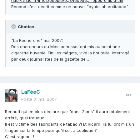
http://tf1.lci.fr/infos/people/0,,3460956,…lopes-oms-.html
Renaud s'est décrit comme un nouvel "ayatollah antitabac"
Citation
"La Recherche" mai 2007:
Des chercheurs du Massachusset ont mis au point une
cigarette buvable. Fini les mégots, vive la bouteille. Interrogé
par deux journalistes de la gazette de…
LaFéeC
Posté
31 mai 2007
Renaud qui en plus déclare que "dans 2 ans" il aura totalement
arrêté, quel trouduc !
Il est victime des fabricants de tabac ?! Et Ricard, ils lui ont mis un
flingue sur la tempe pour qu'il soit alcoolique ?
C'est rageant !