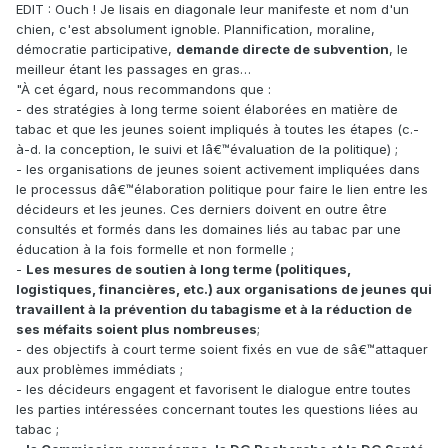
EDIT : Ouch ! Je lisais en diagonale leur manifeste et nom d'un
chien, c'est absolument ignoble. Plannification, moraline,
démocratie participative,
demande directe de subvention
, le
meilleur étant les passages en gras…
"À cet égard, nous recommandons que :
- des stratégies à long terme soient élaborées en matière de
tabac et que les jeunes soient impliqués à toutes les étapes (c.-
à-d. la conception, le suivi et lâ€™évaluation de la politique) ;
- les organisations de jeunes soient activement impliquées dans
le processus dâ€™élaboration politique pour faire le lien entre les
décideurs et les jeunes. Ces derniers doivent en outre être
consultés et formés dans les domaines liés au tabac par une
éducation à la fois formelle et non formelle ;
-
Les mesures de soutien à long terme (politiques,
logistiques, financières, etc.) aux organisations de jeunes qui
travaillent à la prévention du tabagisme et à la réduction de
ses méfaits soient plus nombreuses
;
- des objectifs à court terme soient fixés en vue de sâ€™attaquer
aux problèmes immédiats ;
- les décideurs engagent et favorisent le dialogue entre toutes
les parties intéressées concernant toutes les questions liées au
tabac ;