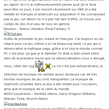
au Japon! Je n'y ai malheureusement jamais joué (je le ferai
peut-être un jour), il est ressorti récemment sur GBA (il a été
réédité en français et américain sur playstation 1). Ne connaissant
pas le jeu, cet album ne m'a pas fait tant d'effet, on trouve une
compil de ziks d'un peu de tous les genres.
Reunion - Nobuo Uematsu (Final Fantasy 7)
Inutile de présenter le jeu, traduit en français. J'ai toujours eu du
mépris pour ce jeu, même si je l'ai beaucoup aimé. Le jeu qui a
démocratisé la mythique saga, grâce à lui tout le monde connait
FF, c'est pour ça que je le déteste! On était si bien avant entre
fans de la première heure que sa démocratisation nous a dérogé,
nous, l'élite des rpg
Le cd n'est pas extraordinaire, la
sélection de musique me semble assez douteuse car de très
bonnes musiques du jeu sont manquantes. La musique de
Sephiroth (chantée dans le jeu) a été refaite pour l'occasion,
ainsi que la musique de la carte du monde.
MGS3 sountracks - Norihiko Hibino, Harry Gregson-Williams,
Nobuko Toda, Shuichi Kobori
2 cd, il y a toutes les musiques de MGS3. Album offert lors de la