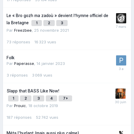
Le « Bro gozh ma zadoù » devient l’hymne officiel de
la Bretagne
1
2
3
Par
Freezbee
,
25 novembre 2021
73
réponses
16 323
vues
Folk
Par
Paperasse
,
14 janvier 2023
3
réponses
3 069
vues
Slapp that BASS Like Now!
1
2
3
4
7
Par
Prouic
,
18 octobre 2019
187
réponses
52 742
vues
Méta l'hurlant (mais aussi plus calme)