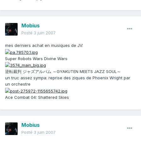
Mobius
Posté
3 juin 2007
mes derniers achat en musiques de JV:
Super Robots Wars Divine Wars
逆転裁判 ジャズアルバム ～GYAKUTEN MEETS JAZZ SOUL～
un truc assez sympa: reprise des ziques de Phoenix Wright par
un orchestre
Ace Combat 04: Shattered Skies
Mobius
Posté
3 juin 2007