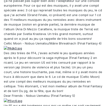
ça ne passait pas super bien avec l'adaptateur sur une console
européenne. Pour ce qui est des musiques, il y avait une compil
spéciale avec 3 cd qui reprenait toutes les musiques du jeu, le cd
que j'ai acheté (Grand Finale, ici présent) est une compil sur 1 cd
des 11 meilleurs musiques du jeu remixées avec divers instrument
de musique (violon en grande partie), la dernière musique de
l'album (Aria Di Mezzo Carattere, la musique triste de Terra) est
chantée par Svetla Krasteva. Un très grand moment, surtout
quand on a joué au jeu ça rappelle de très bons souvenirs!
Celtic Moon - Nobuo Uematsu/Máire Bhreatnach (Final Fantasy 4)
Des ziks tirées de FF4, j'avais acheté le jeu quelques années
après le 6 pour découvrir la saga mythique (Final Fantasy 2 en
ricain). Le jeu en version US est très censuré par rapport à la
version jap (moins de violence et plus facile). Un jeu un peu
court, une histoire touchante, pas mal, même si il y avait moins de
trucs à découvrir que dans le 6. Le cd de musique (Celtic Moon)
est une compil des meilleurs musiques du jeu remixées en
celtique. Très étonnant, c'est mon meilleur album de Final Fantasy
et de loin! Du jig, de la fête, que du bon!
Dear Friends - Nobuo Uematsu (Final Fantasy 5)
Un FF qui a été longtemps pour moi un mythe car sorti seulement