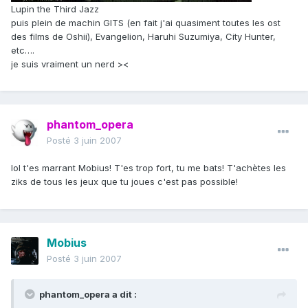
Lupin the Third Jazz
puis plein de machin GITS (en fait j'ai quasiment toutes les ost
des films de Oshii), Evangelion, Haruhi Suzumiya, City Hunter,
etc….
je suis vraiment un nerd ><
phantom_opera
Posté
3 juin 2007
lol t'es marrant Mobius! T'es trop fort, tu me bats! T'achètes les
ziks de tous les jeux que tu joues c'est pas possible!
Mobius
Posté
3 juin 2007
phantom_opera a dit :