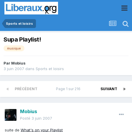
Sports et loisirs
Supa Playlist!
musique
Par
Mobius
3 juin 2007
dans
Sports et loisirs
PRÉCÉDENT
Page 1 sur 216
SUIVANT
Mobius
Posté
3 juin 2007
suite de
What's on your Playlist