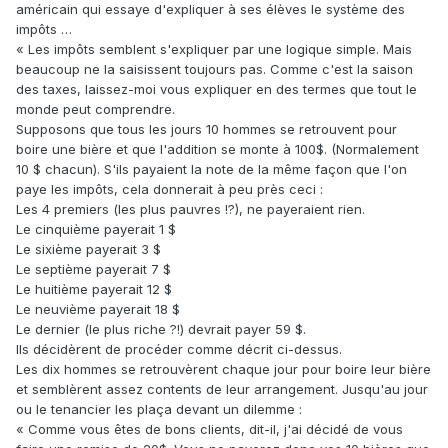
américain qui essaye d'expliquer à ses élèves le système des
impôts …
« Les impôts semblent s'expliquer par une logique simple. Mais
beaucoup ne la saisissent toujours pas. Comme c'est la saison
des taxes, laissez-moi vous expliquer en des termes que tout le
monde peut comprendre.
Supposons que tous les jours 10 hommes se retrouvent pour
boire une bière et que l'addition se monte à 100$. (Normalement
10 $ chacun). S'ils payaient la note de la même façon que l'on
paye les impôts, cela donnerait à peu près ceci :
Les 4 premiers (les plus pauvres !?), ne payeraient rien.
Le cinquième payerait 1 $
Le sixième payerait 3 $
Le septième payerait 7 $
Le huitième payerait 12 $
Le neuvième payerait 18 $
Le dernier (le plus riche ?!) devrait payer 59 $.
Ils décidèrent de procéder comme décrit ci-dessus.
Les dix hommes se retrouvèrent chaque jour pour boire leur bière
et semblèrent assez contents de leur arrangement. Jusqu'au jour
ou le tenancier les plaça devant un dilemme :
« Comme vous êtes de bons clients, dit-il, j'ai décidé de vous