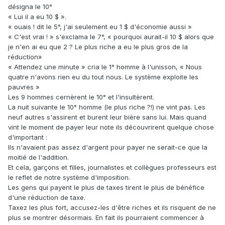
désigna le 10°
« Lui il a eu 10 $ ».
« ouais ! dit le 5°, j'ai seulement eu 1 $ d'économie aussi »
« C'est vrai ! » s'exclama le 7°, « pourquoi aurait-il 10 $ alors que
je n'en ai eu que 2 ? Le plus riche a eu le plus gros de la
réduction»
« Attendez une minute » cria le 1° homme à l'unisson, « Nous
quatre n'avons rien eu du tout nous. Le système exploite les
pauvres »
Les 9 hommes cernèrent le 10° et l'insultèrent.
La nuit suivante le 10° homme (le plus riche ?!) ne vint pas. Les
neuf autres s'assirent et burent leur bière sans lui. Mais quand
vint le moment de payer leur note ils découvrirent quelque chose
d'important :
Ils n'avaient pas assez d'argent pour payer ne serait-ce que la
moitié de l'addition.
Et cela, garçons et filles, journalistes et collègues professeurs est
le reflet de notre système d'imposition.
Les gens qui payent le plus de taxes tirent le plus de bénéfice
d'une réduction de taxe.
Taxez les plus fort, accusez-les d'être riches et ils risquent de ne
plus se montrer désormais. En fait ils pourraient commencer à