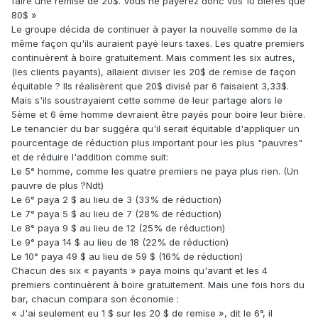
faire une remise de 20$. Vous ne payerez donc vos 10 bières que
80$ »
Le groupe décida de continuer à payer la nouvelle somme de la
même façon qu'ils auraient payé leurs taxes. Les quatre premiers
continuèrent à boire gratuitement. Mais comment les six autres,
(les clients payants), allaient diviser les 20$ de remise de façon
équitable ? Ils réalisèrent que 20$ divisé par 6 faisaient 3,33$.
Mais s'ils soustrayaient cette somme de leur partage alors le
5ème et 6 ème homme devraient être payés pour boire leur bière.
Le tenancier du bar suggéra qu'il serait équitable d'appliquer un
pourcentage de réduction plus important pour les plus "pauvres"
et de réduire l'addition comme suit:
Le 5° homme, comme les quatre premiers ne paya plus rien. (Un
pauvre de plus ?Ndt)
Le 6° paya 2 $ au lieu de 3 (33% de réduction)
Le 7° paya 5 $ au lieu de 7 (28% de réduction)
Le 8° paya 9 $ au lieu de 12 (25% de réduction)
Le 9° paya 14 $ au lieu de 18 (22% de réduction)
Le 10° paya 49 $ au lieu de 59 $ (16% de réduction)
Chacun des six « payants » paya moins qu'avant et les 4
premiers continuèrent à boire gratuitement. Mais une fois hors du
bar, chacun compara son économie :
« J'ai seulement eu 1 $ sur les 20 $ de remise », dit le 6°, il