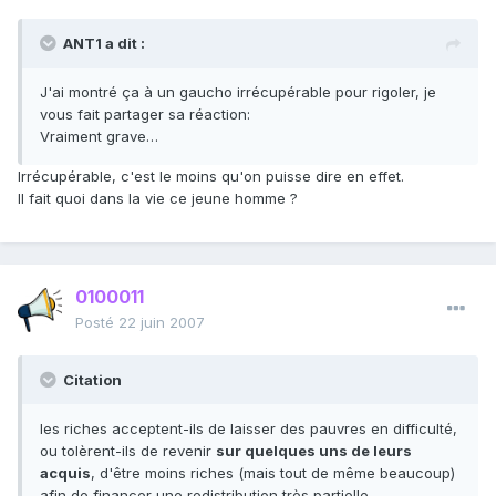
ANT1 a dit :
J'ai montré ça à un gaucho irrécupérable pour rigoler, je
vous fait partager sa réaction:
Vraiment grave…
Irrécupérable, c'est le moins qu'on puisse dire en effet.
Il fait quoi dans la vie ce jeune homme ?
0100011
Posté
22 juin 2007
Citation
les riches acceptent-ils de laisser des pauvres en difficulté,
ou tolèrent-ils de revenir
sur quelques uns de leurs
acquis
, d'être moins riches (mais tout de même beaucoup)
afin de financer une redistribution très partielle.