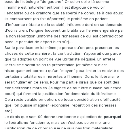
base de l'idéologie "de gauche". Or selon celle-là comme
l'homme est naturellement bon il est illogique de vouloir
l'encadrer ou de craindre que sa liberté ne conduise à des abus:
ils contournent (en fait déportent) le problème en parlant
d'influence néfaste de la société, influence dont on se demande
d'où ils tirent l'origine (souvent un blabla sur l'envie engendré par
la non répartition uniforme des richesses ce qui est contradiction
avec le postulat de départ bien sûr)….
Sur le paradoxe en lui même je pense qu'on peut présenter les
choses de cette manière : ta contradiction n'apparaît que parce
que tu adoptes un point de vue utilitariste déguisé. En effet le
libéralisme serait selon ta présentation (et même si c'est
historiquement correct) qu'un "moyen" pour limiter la nocivité des
tentations totalitaires inhérentes à l'homme. Donc le libéralisme
serait "utile" en ce sens. Pour ma part je dirais que ce sont des
considérations morales (la dignité de tout être humain pour faire
court) qui forment la justification fondamentale du libéralisme.
Cela reste valable en dehors de toute considération d'efficacité
que l'on puisse imaginer (économie, répartition des richesses
etc.).
Je dirais que sam_00 donne une bonne explication de
pourquoi
le libéralisme fonctionne, mais ce n'est pas selon moi une
justification de ce choix (oui je ne suis pas trop matérialiste).