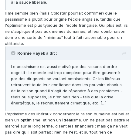
à la sauce libérale.
Il me semble bien (mais Coldstar pourrait confirmer) que le
pessimisme a plutôt pour origine l'école anglaise, tandis que
l'optimisme est plus typique de l'école française. Qui plus est, ils
ne s'appliquent pas aux mêmes domaines, et leur combinaison
donne une sorte de "minimax" tout à fait raisonnable pour un
utilitariste.
Ronnie Hayek a dit :
Le pessimisme est aussi motivé par des raisons d'ordre
cognitif : le monde est trop complexe pour être gouverné
par des dirigeants se voulant omniscients. Or les libéraux
retrouvent toute leur confiance dans les pouvoirs absolus
de la raison quand il s'agit de répondre à des problèmes -
réels ou supposés, je n'en sais rien - tels que la crise
énergétique, le réchauffement climatique, etc. […]
L'optimisme des libéraux concernant la raison humaine est bel et
bien un
optim
isme, et non un
idéal
isme. On ne peut pas battre le
marché sur le long terme, disent les financiers ; mais ça ne veut
pas dire qu'il soit parfait : rien ne l'est, et surtout rien de