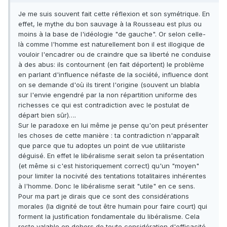
Je me suis souvent fait cette réflexion et son symétrique. En
effet, le mythe du bon sauvage à la Rousseau est plus ou
moins à la base de l'idéologie "de gauche". Or selon celle-
là comme l'homme est naturellement bon il est illogique de
vouloir l'encadrer ou de craindre que sa liberté ne conduise
à des abus: ils contournent (en fait déportent) le problème
en parlant d'influence néfaste de la société, influence dont
on se demande d'où ils tirent l'origine (souvent un blabla
sur l'envie engendré par la non répartition uniforme des
richesses ce qui est contradiction avec le postulat de
départ bien sûr)….
Sur le paradoxe en lui même je pense qu'on peut présenter
les choses de cette manière : ta contradiction n'apparaît
que parce que tu adoptes un point de vue utilitariste
déguisé. En effet le libéralisme serait selon ta présentation
(et même si c'est historiquement correct) qu'un "moyen"
pour limiter la nocivité des tentations totalitaires inhérentes
à l'homme. Donc le libéralisme serait "utile" en ce sens.
Pour ma part je dirais que ce sont des considérations
morales (la dignité de tout être humain pour faire court) qui
forment la justification fondamentale du libéralisme. Cela
reste valable en dehors de toute considération d'efficacité