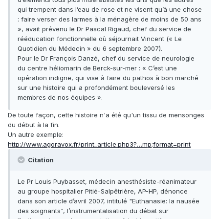
qui trempent dans l’eau de rose et ne visent qu’à une chose
: faire verser des larmes à la ménagère de moins de 50 ans
», avait prévenu le Dr Pascal Rigaud, chef du service de
rééducation fonctionnelle où séjournait Vincent (« Le
Quotidien du Médecin » du 6 septembre 2007).
Pour le Dr François Danzé, chef du service de neurologie
du centre héliomarin de Berck-sur-mer : « C’est une
opération indigne, qui vise à faire du pathos à bon marché
sur une histoire qui a profondément bouleversé les
membres de nos équipes ».
De toute façon, cette histoire n'a été qu'un tissu de mensonges
du début à la fin.
Un autre exemple:
http://www.agoravox.fr/print_article.php3?…mp;format=print
Citation
Le Pr Louis Puybasset, médecin anesthésiste-réanimateur
au groupe hospitalier Pitié-Salpêtrière, AP-HP, dénonce
dans son article d’avril 2007, intitulé "Euthanasie: la nausée
des soignants", l’instrumentalisation du débat sur