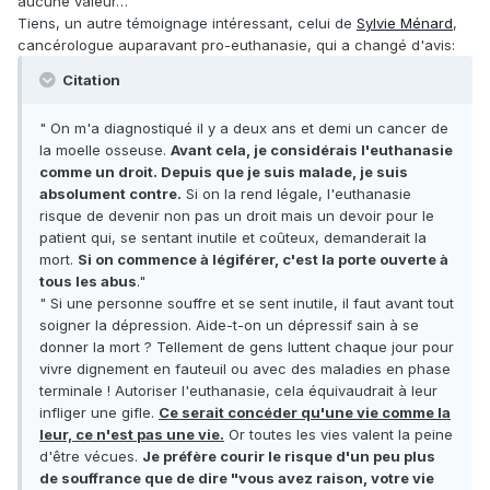
aucune valeur…"
Tiens, un autre témoignage intéressant, celui de
Sylvie Ménard
,
cancérologue auparavant pro-euthanasie, qui a changé d'avis:
Citation
" On m'a diagnostiqué il y a deux ans et demi un cancer de
la moelle osseuse.
Avant cela, je considérais l'euthanasie
comme un droit. Depuis que je suis malade, je suis
absolument contre.
Si on la rend légale, l'euthanasie
risque de devenir non pas un droit mais un devoir pour le
patient qui, se sentant inutile et coûteux, demanderait la
mort.
Si on commence à légiférer, c'est la porte ouverte à
tous les abus
."
" Si une personne souffre et se sent inutile, il faut avant tout
soigner la dépression. Aide-t-on un dépressif sain à se
donner la mort ? Tellement de gens luttent chaque jour pour
vivre dignement en fauteuil ou avec des maladies en phase
terminale ! Autoriser l'euthanasie, cela équivaudrait à leur
infliger une gifle.
Ce serait concéder qu'une vie comme la
leur, ce n'est pas une vie.
Or toutes les vies valent la peine
d'être vécues.
Je préfère courir le risque d'un peu plus
de souffrance que de dire "vous avez raison, votre vie