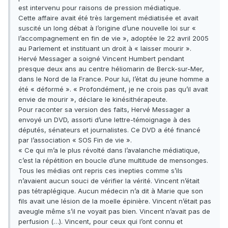
est intervenu pour raisons de pression médiatique.
Cette affaire avait été très largement médiatisée et avait
suscité un long débat à l’origine d’une nouvelle loi sur «
l’accompagnement en fin de vie », adoptée le 22 avril 2005
au Parlement et instituant un droit à « laisser mourir ».
Hervé Messager a soigné Vincent Humbert pendant
presque deux ans au centre héliomarin de Berck-sur-Mer,
dans le Nord de la France. Pour lui, l’état du jeune homme a
été « déformé ». « Profondément, je ne crois pas qu’il avait
envie de mourir », déclare le kinésithérapeute.
Pour raconter sa version des faits, Hervé Messager a
envoyé un DVD, assorti d’une lettre-témoignage à des
députés, sénateurs et journalistes. Ce DVD a été financé
par l’association « SOS Fin de vie ».
« Ce qui m’a le plus révolté dans l’avalanche médiatique,
c’est la répétition en boucle d’une multitude de mensonges.
Tous les médias ont repris ces inepties comme s’ils
n’avaient aucun souci de vérifier la vérité. Vincent n’était
pas tétraplégique. Aucun médecin n’a dit à Marie que son
fils avait une lésion de la moelle épinière. Vincent n’était pas
aveugle même s’il ne voyait pas bien. Vincent n’avait pas de
perfusion (…). Vincent, pour ceux qui l’ont connu et