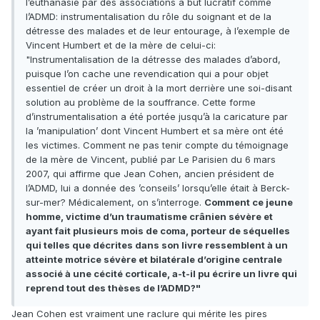
l’euthanasie par des associations à but lucratif comme
l’ADMD: instrumentalisation du rôle du soignant et de la
détresse des malades et de leur entourage, à l’exemple de
Vincent Humbert et de la mère de celui-ci:
"Instrumentalisation de la détresse des malades d’abord,
puisque l’on cache une revendication qui a pour objet
essentiel de créer un droit à la mort derrière une soi-disant
solution au problème de la souffrance. Cette forme
d’instrumentalisation a été portée jusqu’à la caricature par
la ’manipulation’ dont Vincent Humbert et sa mère ont été
les victimes. Comment ne pas tenir compte du témoignage
de la mère de Vincent, publié par Le Parisien du 6 mars
2007, qui affirme que Jean Cohen, ancien président de
l’ADMD, lui a donnée des ’conseils’ lorsqu’elle était à Berck-
sur-mer? Médicalement, on s’interroge.
Comment ce jeune
homme, victime d’un traumatisme crânien sévère et
ayant fait plusieurs mois de coma, porteur de séquelles
qui telles que décrites dans son livre ressemblent à un
atteinte motrice sévère et bilatérale d’origine centrale
associé à une cécité corticale, a-t-il pu écrire un livre qui
reprend tout des thèses de l’ADMD?"
Jean Cohen est vraiment une raclure qui mérite les pires