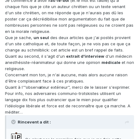
Je commence à avoir
ras-le-bol
(et le mot est faible) qu'à
chaque fois que je cite un auteur chrétien ou un texte venant
d'un site chrétien, on me réponde que je n'aurais pas dû les
poster car ça décrédibilise mon argumentation du fait que de
nombreuses personnes ne sont pas religieuses ou ne croient pas
en la morale religieuse.
Que je sache,
un seul
des deux articles que j'ai postés provient
d'un site catholique et, de toute façon, je ne vois pas ce que ça
change au schmilblick: cet article est un bref rappel de faits.
Quant au second, il s'agit d'un
extrait d'interview
d'un médecin
anesthésiste-réanimateur qui donne une opinion
médicale
et non
religieuse.
Concernant mon ton, je n'ai aucune, mais alors aucune raison
d'être complaisant face à ces pratiques.
Quant à l'"observ
a
teur extérieur", merci de le laisser s'exprimer.
Pour info, nos adversaires communo-trotskistes utilisent un
langage dix fois plus outrancier que le mien pour qualifier
l'idéologie libérale et force est de reconnaître que ça marche. A
méditer…
Rincevent a dit :