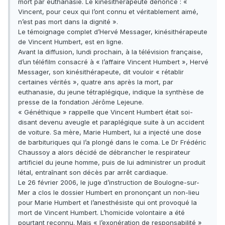
mort par euthanasie. Le kinésithérapeute dénonce : «
Vincent, pour ceux qui l’ont connu et véritablement aimé,
n’est pas mort dans la dignité ».
Le témoignage complet d’Hervé Messager, kinésithérapeute
de Vincent Humbert, est en ligne.
Avant la diffusion, lundi prochain, à la télévision française,
d’un téléfilm consacré à « l’affaire Vincent Humbert », Hervé
Messager, son kinésithérapeute, dit vouloir « rétablir
certaines vérités », quatre ans après la mort, par
euthanasie, du jeune tétraplégique, indique la synthèse de
presse de la fondation Jérôme Lejeune.
« Généthique » rappelle que Vincent Humbert était soi-
disant devenu aveugle et paraplégique suite à un accident
de voiture. Sa mère, Marie Humbert, lui a injecté une dose
de barbituriques qui l’a plongé dans le coma. Le Dr Frédéric
Chaussoy a alors décidé de débrancher le respirateur
artificiel du jeune homme, puis de lui administrer un produit
létal, entraînant son décès par arrêt cardiaque.
Le 26 février 2006, le juge d’instruction de Boulogne-sur-
Mer a clos le dossier Humbert en prononçant un non-lieu
pour Marie Humbert et l’anesthésiste qui ont provoqué la
mort de Vincent Humbert. L’homicide volontaire a été
pourtant reconnu. Mais « l’exonération de responsabilité »