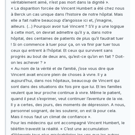
véritablement aimé, n’est pas mort dans la dignité ».
« La disparition forcée de Vincent Humbert a été chez nous
à Berck un cas unique dans l’histoire de notre hôpital. Mais
elle a fait naître beaucoup d’angoisse ici et, j’imagine,
ailleurs. (…) Pourquoi avoir tué Vincent ? S’il y a une logique
à cette mort, on devrait admettre qu’il y a, dans notre
hôpital, des centaines de patients de plus qu’il faudrait tuer
! Si on commence à tuer pour ça, on va finir par tuer tous
ceux qui entrent à l’hôpital. Et ceux qui survivent sans
progrès au bout de deux ans, qu’est-ce qu’on en fait ? Doit-
on les achever ? »
« Au nom de la vérité et de l’amitié, j’ose vous dire que
Vincent avait encore plein de choses à vivre. Il y a
aujourd’hui, dans nos hôpitaux, beaucoup de Vincent qui
sont dans des situations dix fois pire que lui. Et les familles
veulent que leur proche continue à vivre. Même le patient,
quand il peut s’exprimer, veut continuer l’aventure de la vie.
Il y a certes, des jours, des moments de dépression. A nous,
personnel soignant, de les soutenir, on est là pour cela.
Mais il nous faut un climat de confiance ».
Pour les médecins qui ont accompagné Vincent Humbert, le
téléfilm travestit la réalité. « C’est une accumulation
d’éléments tous plus misérabilistes les uns que les autres