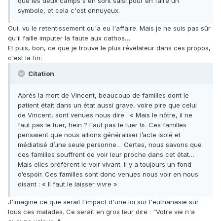
que les deux camps s'en sont saisi pour en faire un
symbole, et cela c'est ennuyeux.
Oui, vu le retentissement qu'a eu l'affaire. Mais je ne suis pas sûr
qu'il faille imputer la faute aux cathos…
Et puis, bon, ce que je trouve le plus révélateur dans ces propos,
c'est la fin:
Citation
Après la mort de Vincent, beaucoup de familles dont le
patient était dans un état aussi grave, voire pire que celui
de Vincent, sont venues nous dire : « Mais le nôtre, il ne
faut pas le tuer, hein ? Faut pas le tuer !». Ces familles
pensaient que nous allions généraliser l’acte isolé et
médiatisé d’une seule personne… Certes, nous savons que
ces familles souffrent de voir leur proche dans cet état…
Mais elles préfèrent le voir vivant. Il y a toujours un fond
d’espoir. Ces familles sont donc venues nous voir en nous
disant : « Il faut le laisser vivre ».
J'imagine ce que serait l'impact d'une loi sur l'euthanasie sur
tous ces malades. Ce serait en gros leur dire : "Votre vie n'a