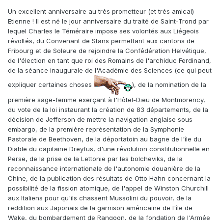
Un excellent anniversaire au très prometteur (et très amical)
Etienne ! Il est né le jour anniversaire du traité de Saint-Trond par
lequel Charles le Téméraire impose ses volontés aux Liégeois
révoltés, du Convenant de Stans permettant aux cantons de
Fribourg et de Soleure de rejoindre la Confédération Helvétique,
de l'élection en tant que roi des Romains de l'archiduc Ferdinand,
de la séance inaugurale de l'Académie des Sciences (ce qui peut
expliquer certaines choses
), de la nomination de la
première sage-femme exerçant à l'Hôtel-Dieu de Montmorency,
du vote de la loi instaurant la création de 83 départements, de la
décision de Jefferson de mettre la navigation anglaise sous
embargo, de la première représentation de la Symphonie
Pastorale de Beethoven, de la déportatoin au bagne de l'île du
Diable du capitaine Dreyfus, d'une révolution constitutionnelle en
Perse, de la prise de la Lettonie par les bolcheviks, de la
reconnaissance internationale de l'autonomie douanière de la
Chine, de la publication des résultats de Otto Hahn concernant la
possibilité de la fission atomique, de l'appel de Winston Churchill
aux Italiens pour qu'ils chassent Mussolini du pouvoir, de la
reddition aux Japonais de la garnison américaine de l'île de
Wake, du bombardement de Rangoon, de la fondation de l'Armée