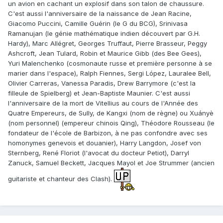
un avion en cachant un explosif dans son talon de chaussure.
C'est aussi l'anniversaire de la naissance de Jean Racine,
Giacomo Puccini, Camille Guérin (le G du BCG), Srinivasa
Ramanujan (le génie mathématique indien découvert par G.H.
Hardy), Marc Allégret, Georges Truffaut, Pierre Brasseur, Peggy
Ashcroft, Jean Tulard, Robin et Maurice Gibb (des Bee Gees),
Yuri Malenchenko (cosmonaute russe et première personne à se
marier dans l'espace), Ralph Fiennes, Sergi López, Lauralee Bell,
Olivier Carreras, Vanessa Paradis, Drew Barrymore (c'est la
filleule de Spielberg) et Jean-Baptiste Maunier. C'est aussi
l'anniversaire de la mort de Vitellius au cours de l'Année des
Quatre Empereurs, de Sully, de Kangxi (nom de règne) ou Xuányè
(nom personnel) (empereur chinois Qing), Théodore Rousseau (le
fondateur de l'école de Barbizon, à ne pas confondre avec ses
homonymes genevois et douanier), Harry Langdon, Josef von
Sternberg, René Floriot (l'avocat du docteur Petiot), Darryl
Zanuck, Samuel Beckett, Jacques Mayol et Joe Strummer (ancien
guitariste et chanteur des Clash).