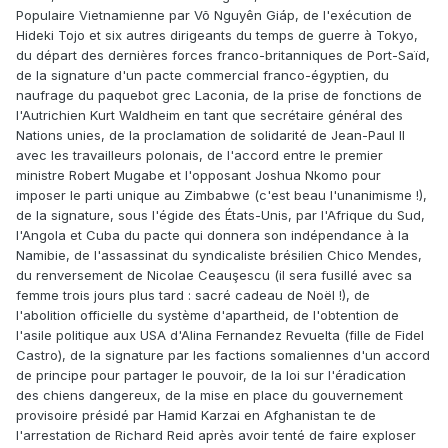
Populaire Vietnamienne par Võ Nguyên Giáp, de l'exécution de
Hideki Tojo et six autres dirigeants du temps de guerre à Tokyo,
du départ des dernières forces franco-britanniques de Port-Saïd,
de la signature d'un pacte commercial franco-égyptien, du
naufrage du paquebot grec Laconia, de la prise de fonctions de
l'Autrichien Kurt Waldheim en tant que secrétaire général des
Nations unies, de la proclamation de solidarité de Jean-Paul II
avec les travailleurs polonais, de l'accord entre le premier
ministre Robert Mugabe et l'opposant Joshua Nkomo pour
imposer le parti unique au Zimbabwe (c'est beau l'unanimisme !),
de la signature, sous l'égide des États-Unis, par l'Afrique du Sud,
l'Angola et Cuba du pacte qui donnera son indépendance à la
Namibie, de l'assassinat du syndicaliste brésilien Chico Mendes,
du renversement de Nicolae Ceauşescu (il sera fusillé avec sa
femme trois jours plus tard : sacré cadeau de Noël !), de
l'abolition officielle du système d'apartheid, de l'obtention de
l'asile politique aux USA d'Alina Fernandez Revuelta (fille de Fidel
Castro), de la signature par les factions somaliennes d'un accord
de principe pour partager le pouvoir, de la loi sur l'éradication
des chiens dangereux, de la mise en place du gouvernement
provisoire présidé par Hamid Karzai en Afghanistan te de
l'arrestation de Richard Reid après avoir tenté de faire exploser