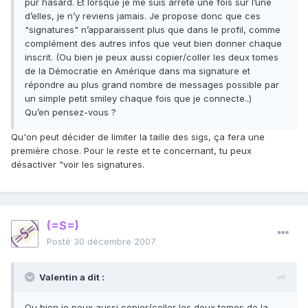
pur hasard. Et lorsque je me suis arrêté une fois sur l’une
d’elles, je n’y reviens jamais. Je propose donc que ces
"signatures" n’apparaissent plus que dans le profil, comme
complément des autres infos que veut bien donner chaque
inscrit. (Ou bien je peux aussi copier/coller les deux tomes
de la Démocratie en Amérique dans ma signature et
répondre au plus grand nombre de messages possible par
un simple petit smiley chaque fois que je connecte..)
Qu’en pensez-vous ?
Qu'on peut décider de limiter la taille des sigs, ça fera une
première chose. Pour le reste et te concernant, tu peux
désactiver "voir les signatures.
(=S=)
Posté
30 décembre 2007
Valentin a dit :
Ou bien je peux aussi copier/coller les deux tomes de la