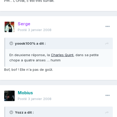
Pfff… L'Orval, c'est très surfait.
Serge
Posté
3 janvier 2008
yoook100% a dit :
En deuxieme réponse, la
Charles Quint
, dans sa petite
chope a quatre anses … humm
Bof, bof ! Elle n'a pas de goût.
Mobius
Posté
3 janvier 2008
Yozz a dit :