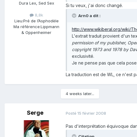
Dura Lex, Sed Sex
Si tu veux, j'ai donc changé.
8,8k
Arn0 a dit :
Lieu:
Pré de l’Asphodèle
Ma référence:
Lippmann
http://www.wikiberal.org/wiki/
& Oppenheimer
L'extrait traduit provient d'un t
permission of my publisher, Open
copyright 1973 and 1978 by Da
exclusivité.
Je ne pense pas que cela pose un
La traduction est de WL, ce n'est p
4 weeks later...
Serge
Posté
15 février 2008
Pas d'interprétation équivoque dans
Citation