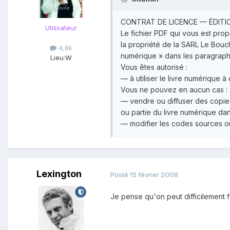
CONTRAT DE LICENCE — ÉDIT
Utilisateur
Le fichier PDF qui vous est prop
la propriété de la SARL Le Bouch
4,8k
numérique » dans les paragraphe
Lieu:
W
Vous êtes autorisé :
— à utiliser le livre numérique à
Vous ne pouvez en aucun cas :
— vendre ou diffuser des copies 
ou partie du livre numérique da
— modifier les codes sources ou
Lexington
Posté
15 février 2008
Je pense qu'on peut difficilement f