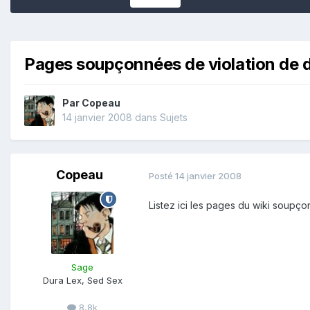
Pages soupçonnées de violation de d
Par
Copeau
14 janvier 2008
dans
Sujets
Copeau
Posté
14 janvier 2008
Listez ici les pages du wiki soupço
Sage
Dura Lex, Sed Sex
8,8k