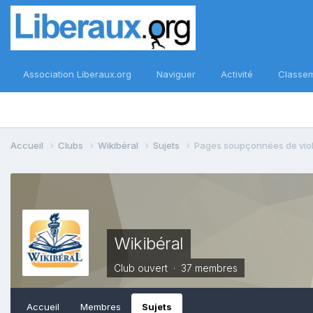
Association Liberaux.org
Naviguer
Activité
Classe
Accueil
Clubs
Wikibéral
Sujets
Pages soupçonnées de viola
Wikibéral
Club ouvert · 37 membres
Accueil
Membres
Sujets