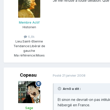
Je me refuse à toute délation. Q
Membre Actif
Historien
6,8k
Lieu:
Saint-Etienne
Tendance:
Libéral de
gauche
Ma référence:
Mises
Copeau
Posté
21 janvier 2008
Arn0 a dit :
Et sinon ne devrait-on pas intit
hébergé en France.
Sage