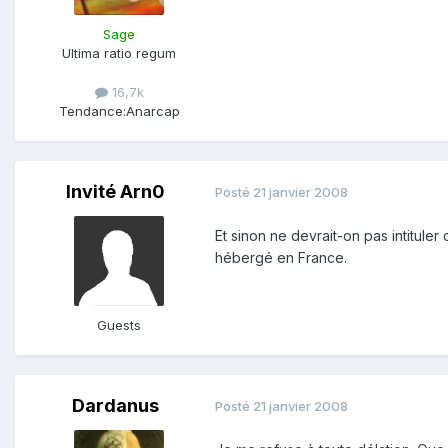
Sage
Ultima ratio regum
16,7k
Tendance:
Anarcap
Invité Arn0
Posté
21 janvier 2008
Et sinon ne devrait-on pas intituler
hébergé en France.
Guests
Dardanus
Posté
21 janvier 2008