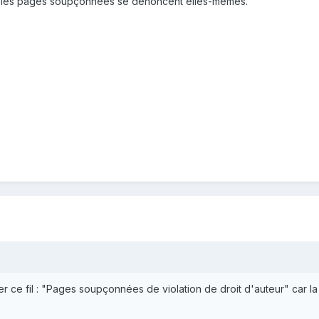
ue les pages soupçonnées se dénoncent elles-mêmes.
uler ce fil : "Pages soupçonnées de violation de droit d'auteur" car l