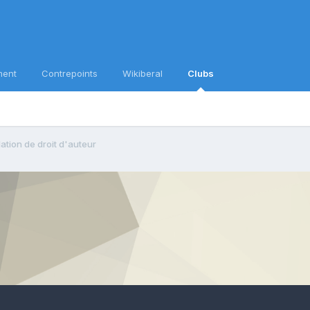
ment
Contrepoints
Wikiberal
Clubs
tion de droit d'auteur