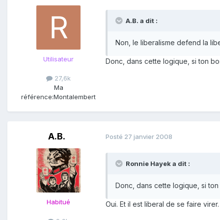
A.B. a dit :
Non, le liberalisme defend la li
Utilisateur
Donc, dans cette logique, si ton bo
27,6k
Ma
référence:
Montalembert
A.B.
Posté
27 janvier 2008
Ronnie Hayek a dit :
Donc, dans cette logique, si ton
Habitué
Oui. Et il est liberal de se faire virer.