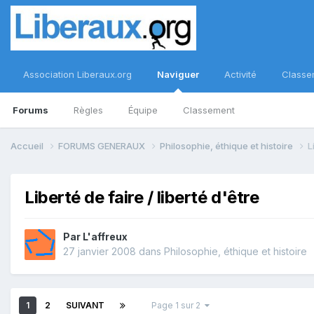
Association Liberaux.org
Naviguer
Activité
Classe
Forums
Règles
Équipe
Classement
Accueil
FORUMS GENERAUX
Philosophie, éthique et histoire
L
Liberté de faire / liberté d'être
Par
L'affreux
27 janvier 2008
dans
Philosophie, éthique et histoire
1
2
SUIVANT
Page 1 sur 2