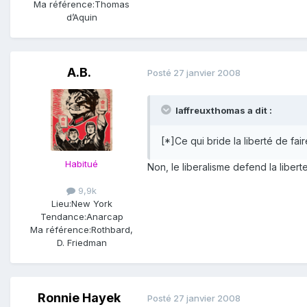
Ma référence:
Thomas
d’Aquin
A.B.
Posté
27 janvier 2008
laffreuxthomas a dit :
[*]Ce qui bride la liberté de fair
Habitué
Non, le liberalisme defend la liber
9,9k
Lieu:
New York
Tendance:
Anarcap
Ma référence:
Rothbard,
D. Friedman
Ronnie Hayek
Posté
27 janvier 2008