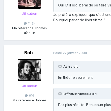
Oui. Et il est liberal de se faire vi
Utilisateur
Je préfère expliquer que c'est une 
Pourquoi parler de libéralisme ?
11,9k
Ma référence:
Thomas
d’Aquin
Bob
Posté
27 janvier 2008
Ash a dit :
En théorie seulement.
Utilisateur
laffreuxthomas a dit :
619
Ma référence:
Hobbes
Pas plus réduite. Beaucoup plus g