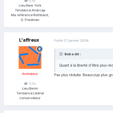
9,9k
Lieu:
New York
Tendance:
Anarcap
Ma référence:
Rothbard,
D. Friedman
L'affreux
Posté
27 janvier 2008
Bob a dit :
Quant à la liberté d'être plus ré
Animateur
Pas plus réduite. Beaucoup plus gran
11,5k
Lieu:
Benin
Tendance:
Libéral
conservateur