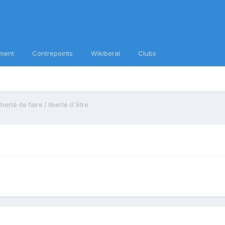
ment
Contrepoints
Wikiberal
Clubs
iberté de faire / liberté d'être