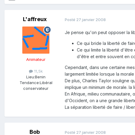
L'affreux
Posté
27 janvier 2008
Je pense qu'on peut opposer la liber
Ce qui bride la liberté de fair
Ce qui limite la liberté d'êtr
d'être et entre souvent en co
Animateur
Cependant, dans une certaine mesure
11,5k
largement limitée lorsque la morale
Lieu:
Benin
De plus, Charles Taylor souligne q
Tendance:
Libéral
implique un minimum de morale. la l
conservateur
En Afrique, milieu communautaire, on
d'Occident, on a une grande liberté 
La séparation liberté de faire / libe
Bob
Posté
27 janvier 2008