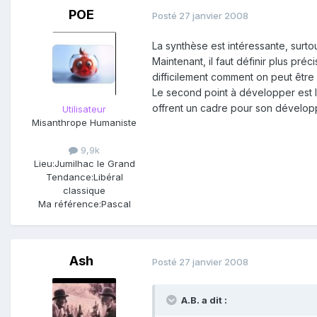
POE
Posté
27 janvier 2008
La synthèse est intéressante, surto
Maintenant, il faut définir plus pré
difficilement comment on peut être li
Le second point à développer est la 
offrent un cadre pour son développ
Utilisateur
Misanthrope Humaniste
9,9k
Lieu:
Jumilhac le Grand
Tendance:
Libéral
classique
Ma référence:
Pascal
Ash
Posté
27 janvier 2008
A.B. a dit :