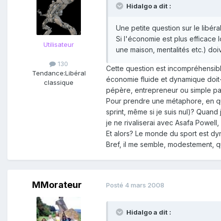
Hidalgo a dit :
Une petite question sur le libéra
Si l'économie est plus efficace
Utilisateur
une maison, mentalités etc.) doiv
130
Cette question est incompréhensibl
Tendance:
Libéral
économie fluide et dynamique doit-e
classique
pépère, entrepreneur ou simple parti
Pour prendre une métaphore, en quo
sprint, même si je suis nul)? Quand 
je ne rivaliserai avec Asafa Powell
Et alors? Le monde du sport est dyn
Bref, il me semble, modestement, qu
MMorateur
Posté
4 mars 2008
Hidalgo a dit :