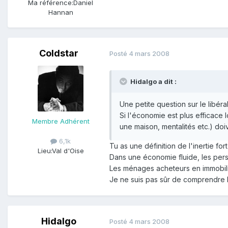
Ma référence:
Daniel
Hannan
Coldstar
Posté
4 mars 2008
Hidalgo a dit :
Une petite question sur le libéra
Si l'économie est plus efficace
Membre Adhérent
une maison, mentalités etc.) doiv
6,1k
Tu as une définition de l'inertie for
Lieu:
Val d'Oise
Dans une économie fluide, les per
Les ménages acheteurs en immobilie
Je ne suis pas sûr de comprendre l
Hidalgo
Posté
4 mars 2008