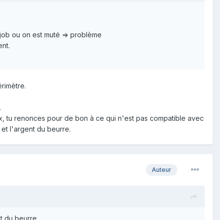
n job ou on est muté => problème
ent.
rimètre.
.
oix, tu renonces pour de bon à ce qui n'est pas compatible avec
et l'argent du beurre.
Auteur
t du beurre.