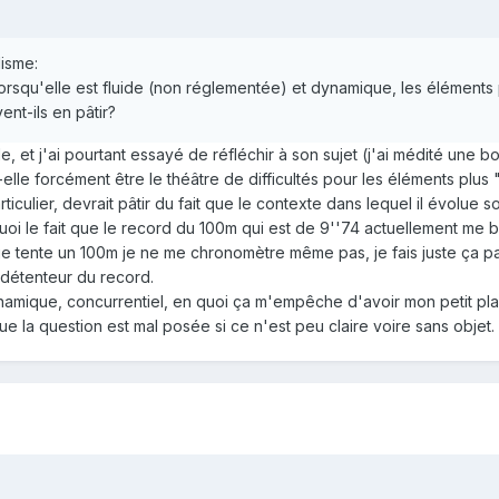
lisme:
 lorsqu'elle est fluide (non réglementée) et dynamique, les élément
ent-ils en pâtir?
e, et j'ai pourtant essayé de réfléchir à son sujet (j'ai médité un
lle forcément être le théâtre de difficultés pour les éléments plus
culier, devrait pâtir du fait que le contexte dans lequel il évolue s
i le fait que le record du 100m qui est de 9''74 actuellement me br
je tente un 100m je ne me chronomètre même pas, je fais juste ça par p
, détenteur du record.
amique, concurrentiel, en quoi ça m'empêche d'avoir mon petit plais
e la question est mal posée si ce n'est peu claire voire sans objet.