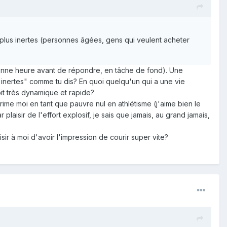
s plus inertes (personnes âgées, gens qui veulent acheter
e bonne heure avant de répondre, en tâche de fond). Une
 "inertes" comme tu dis? En quoi quelqu'un qui a une vie
oit très dynamique et rapide?
ime moi en tant que pauvre nul en athlétisme (j'aime bien le
laisir de l'effort explosif, je sais que jamais, au grand jamais,
ir à moi d'avoir l'impression de courir super vite?