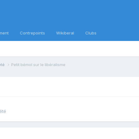
ment
Contrepoints
Wikiberal
Clubs
iété
Petit bémol sur le libéralisme
iété