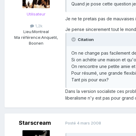
Quand je pose cette question je
Utilisateur
Je ne te pretais pas de mauvaises 
1,2k
Je pense sincerement tout le monde
Lieu:
Montreal
Ma référence:
Anquetil,
Citation
Boonen
On ne change pas facilement de m
Si on achète une maison et qu'o
On rencontre une petite amie et 
Pour résumé, une grande flexibil
Tant pis pour eux?
Dans la version socialiste ces prob
liberalisme n'y est pas pour grand
Starscream
Posté
4 mars 2008