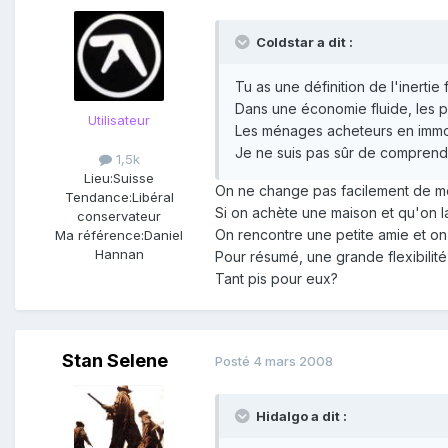
Coldstar a dit :
Tu as une définition de l'inertie 
Dans une économie fluide, les 
Utilisateur
Les ménages acheteurs en immobi
Je ne suis pas sûr de comprendr
1,5k
Lieu:
Suisse
On ne change pas facilement de méti
Tendance:
Libéral
Si on achète une maison et qu'on l
conservateur
On rencontre une petite amie et on 
Ma référence:
Daniel
Hannan
Pour résumé, une grande flexibilité
Tant pis pour eux?
Stan Selene
Posté
4 mars 2008
Hidalgo a dit :