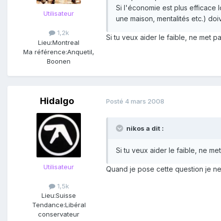
Si l'économie est plus efficace
Utilisateur
une maison, mentalités etc.) doiv
1,2k
Si tu veux aider le faible, ne met 
Lieu:
Montreal
Ma référence:
Anquetil,
Boonen
Hidalgo
Posté
4 mars 2008
nikos a dit :
Si tu veux aider le faible, ne m
Utilisateur
Quand je pose cette question je ne
1,5k
Lieu:
Suisse
Tendance:
Libéral
conservateur