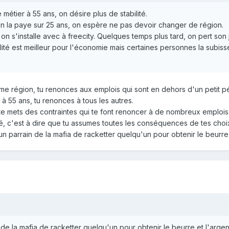
étier à 55 ans, on désire plus de stabilité.
n la paye sur 25 ans, on espère ne pas devoir changer de région.
on s'installe avec à freecity. Quelques temps plus tard, on pert so
ité est meilleur pour l'économie mais certaines personnes la subiss
ême région, tu renonces aux emplois qui sont en dehors d'un petit pé
 à 55 ans, tu renonces à tous les autres.
tu te mets des contraintes qui te font renoncer à de nombreux emplois
lité, c'est à dire que tu assumes toutes les conséquences de tes ch
n parrain de la mafia de racketter quelqu'un pour obtenir le beurre 
de la mafia de racketter quelqu'un pour obtenir le beurre et l'argen