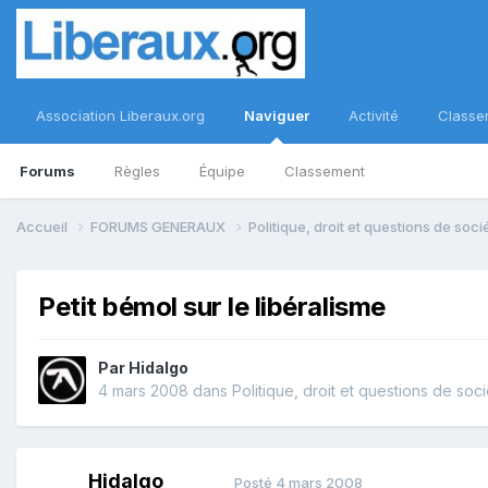
Association Liberaux.org
Naviguer
Activité
Classe
Forums
Règles
Équipe
Classement
Accueil
FORUMS GENERAUX
Politique, droit et questions de soc
Petit bémol sur le libéralisme
Par
Hidalgo
4 mars 2008
dans
Politique, droit et questions de soc
Hidalgo
Posté
4 mars 2008