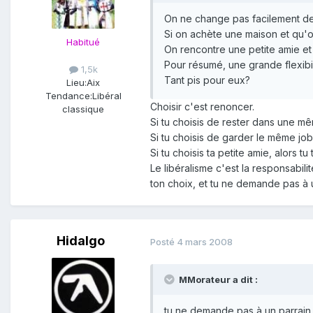
On ne change pas facilement de m
Si on achète une maison et qu'o
Habitué
On rencontre une petite amie et 
Pour résumé, une grande flexibil
1,5k
Tant pis pour eux?
Lieu:
Aix
Tendance:
Libéral
Choisir c'est renoncer.
classique
Si tu choisis de rester dans une m
Si tu choisis de garder le même job
Si tu choisis ta petite amie, alors 
Le libéralisme c'est la responsabi
ton choix, et tu ne demande pas à u
Hidalgo
Posté
4 mars 2008
MMorateur a dit :
tu ne demande pas à un parrain 