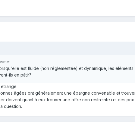
lisme:
 lorsqu'elle est fluide (non réglementée) et dynamique, les élément
ent-ils en pâtir?
t étrange.
sonnes âgées ont généralement une épargne convenable et trouvent 
r doivent quant à eux trouver une offre non restreinte i.e. des prix
a question.