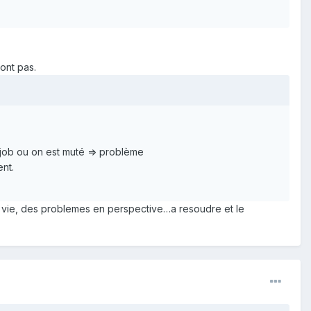
ont pas.
n job ou on est muté => problème
ent.
 la vie, des problemes en perspective…a resoudre et le