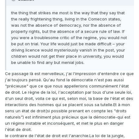
the thing that strikes me most is the way that they say that
the really frightening thing, living in the Comecon states,
was not the absence of democracy, nor the absence of
property rights, but the absence of a secure rule of law. If
you were a troublesome critic of the regime, you would not
be put on trial. Your life would just be made difficult – your
driving licence would mysteriously vanish in the post, your
children would not get their place in university, you would
be unable to find any but menial jobs.
Ce passage là est merveilleux, j'ai l'impression d'entendre ce que
j'ai toujours pensé. Qu'au fond la démocratie n'est pas aussi
"précieuse" que ce que nous appellerions communément l'état
de droit. Le règne de la loi, l'acceptation par tous d'une seule loi,
d'un seul droit, voila ce qui est, selon moi, la base de l'état et des
interactions des hommes qui se placent sous sa tutelle.Et à mon
sens un état de droit(si possible prenant en compte les "droits
naturels") est infiniment plus précieux que la démocratie-qui est
un régime instable et inconséquent, et met le plus en danger
l'état de droit.
le contraire de l'état de droit est l'anarchie.La loi de la jungle,