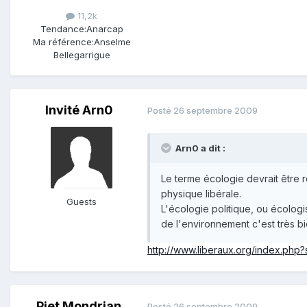
11,2k
Tendance:
Anarcap
Ma référence:
Anselme
Bellegarrigue
Invité Arn0
Posté
26 septembre 2009
Arn0 a dit :
Le terme écologie devrait être 
physique libérale.
Guests
L'écologie politique, ou écolog
de l'environnement c'est très bi
http://www.liberaux.org/index.php
Piet Mondrian
Posté
26 septembre 2009