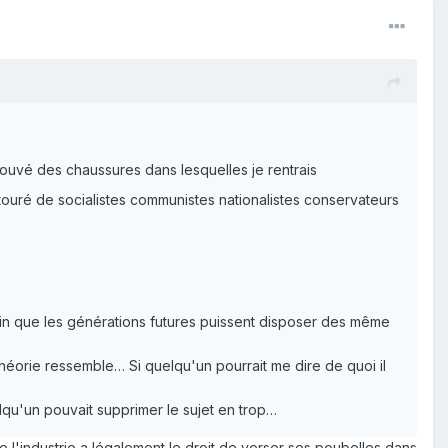
trouvé des chaussures dans lesquelles je rentrais
touré de socialistes communistes nationalistes conservateurs
fin que les générations futures puissent disposer des même
théorie ressemble… Si quelqu'un pourrait me dire de quoi il
lqu'un pouvait supprimer le sujet en trop…
 l'industrie a légalement le droit de verser ses poubelles dans