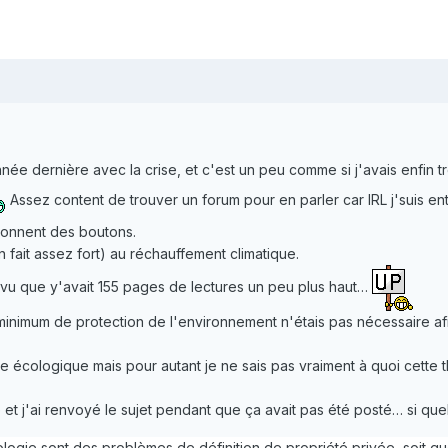
année dernière avec la crise, et c'est un peu comme si j'avais enfin 
Assez content de trouver un forum pour en parler car IRL j'suis en
'donnent des boutons.
en fait assez fort) au réchauffement climatique.
i vu que y'avait 155 pages de lectures un peu plus haut…
minimum de protection de l'environnement n'étais pas nécessaire a
me écologique mais pour autant je ne sais pas vraiment à quoi cette 
 et j'ai renvoyé le sujet pendant que ça avait pas été posté… si que
ogie sont des problèmes de définition de propriété privée, soit que