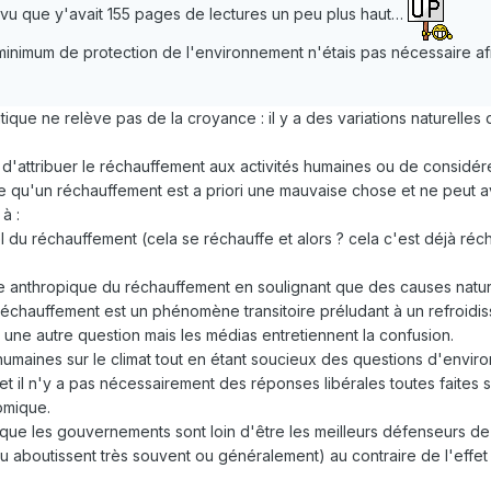
i vu que y'avait 155 pages de lectures un peu plus haut…
minimum de protection de l'environnement n'étais pas nécessaire a
ique ne relève pas de la croyance : il y a des variations naturelles
 d'attribuer le réchauffement aux activités humaines ou de considére
re qu'un réchauffement est a priori une mauvaise chose et ne peut
à :
el du réchauffement (cela se réchauffe et alors ? cela c'est déjà r
re anthropique du réchauffement en soulignant que des causes nature
réchauffement est un phénomène transitoire préludant à un refroidi
 une autre question mais les médias entretiennent la confusion.
 humaines sur le climat tout en étant soucieux des questions d'envir
 il n'y a pas nécessairement des réponses libérales toutes faites sur
omique.
que les gouvernements sont loin d'être les meilleurs défenseurs d
 aboutissent très souvent ou généralement) au contraire de l'effet 