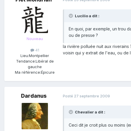
Lucilio a dit :
En quoi, par exemple, un trou da
ou de presse ?
Nouveau
la rivière polluée nuit aux rivera
41
voisin qui y extrait de l'eau, ou de 
Lieu:
Montpellier
Tendance:
Libéral de
gauche
Ma référence:
Épicure
Dardanus
Posté
27 septembre 2009
Chevalier a dit :
Ceci dit je croit plus ou moins (