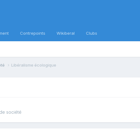
ment
Contrepoints
Wikiberal
Clubs
iété
Libéralisme écologique
 de société