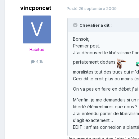
vincponcet
Posté
26 septembre 2009
Chevalier a dit :
Bonsoir,
Premier post.
Habitué
J'ai découvert le libéralisme l'
4,1k
parfaitement dedans
moralistes tout des trucs qui m
Ceci dit je croit plus ou moins (
On va pas en faire en débat j'a
M'enfin, je me demandais si un 
liberté élémentaires que nous ?
J'ai entendu parler de libéralis
s'agit exactement…
EDIT : arf ma connexion a planté
Une grande partie des "pbs" d'écol