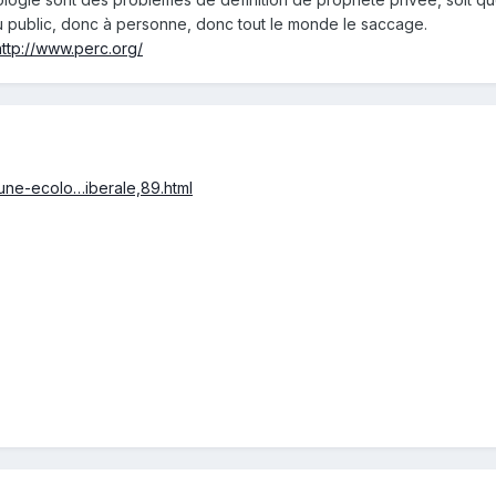
lieu public, donc à personne, donc tout le monde le saccage.
http://www.perc.org/
-une-ecolo…iberale,89.html