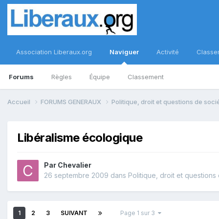
Association Liberaux.org
Naviguer
Activité
Classe
Forums
Règles
Équipe
Classement
Accueil
FORUMS GENERAUX
Politique, droit et questions de soc
Libéralisme écologique
Par
Chevalier
26 septembre 2009
dans
Politique, droit et questions
1
2
3
SUIVANT
Page 1 sur 3