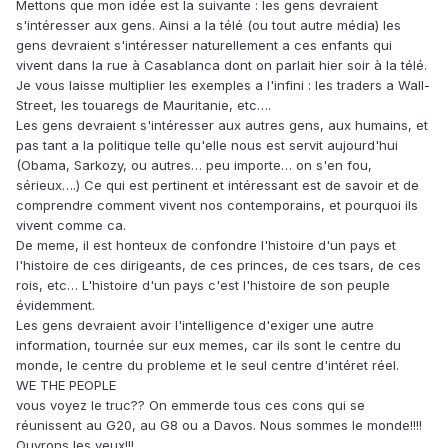
Mettons que mon idée est la suivante : les gens devraient
s'intéresser aux gens. Ainsi a la télé (ou tout autre média) les
gens devraient s'intéresser naturellement a ces enfants qui
vivent dans la rue à Casablanca dont on parlait hier soir à la télé.
Je vous laisse multiplier les exemples a l'infini : les traders a Wall-
Street, les touaregs de Mauritanie, etc….
Les gens devraient s'intéresser aux autres gens, aux humains, et
pas tant a la politique telle qu'elle nous est servit aujourd'hui
(Obama, Sarkozy, ou autres… peu importe… on s'en fou,
sérieux….) Ce qui est pertinent et intéressant est de savoir et de
comprendre comment vivent nos contemporains, et pourquoi ils
vivent comme ca.
De meme, il est honteux de confondre l'histoire d'un pays et
l'histoire de ces dirigeants, de ces princes, de ces tsars, de ces
rois, etc… L'histoire d'un pays c'est l'histoire de son peuple
évidemment.
Les gens devraient avoir l'intelligence d'exiger une autre
information, tournée sur eux memes, car ils sont le centre du
monde, le centre du probleme et le seul centre d'intéret réel.
WE THE PEOPLE
vous voyez le truc?? On emmerde tous ces cons qui se
réunissent au G20, au G8 ou a Davos. Nous sommes le monde!!!!
Ouvrons les yeux!!!