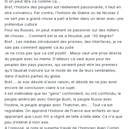
Si on peut dire ca comme ca….
Bref, l'histoire des peuples est réellement passionante, il faut en
etre convaincu. Par contre, l'histoire de Staline ou de Nicolas 2
ne sert pas a grand chose a part a briller dans un diner avec une
prétendue culture.
Pour les Russes, on peut vraiment se passioner sur des milliers
de choses…. Comment est la vie a Irkoutsk, par -50 degrés?
Bref… Les médias introduisent des prismes, des interfaces, je ne
sais pas comment appeler ca au juste.
Je ne crois pas que ca soit positif… Mieux vaut une prise directe
du peuple avec lui-meme. D'ailleurs ca vaut aussi pour les
peuples des pays pauvres, qui seraient peut-etre les premiers
qu'il faudrait instruire sur le mode de vie de leurs semblables,
dans d'autres parties du globe.
Bref…. Je suis désolé d'avoir raison, et désolé de ne pas avoir
encore de conclusion claire a ce sujet.
Il est indéniable que les "gens" confondent, ou ont confondu, le
peuple américain avec George Bush, le peuple Russe avec
Poutine, le peuple anglais avec Thatcher, etc…. Tout ca est
regretable. On apprend l'histoire de France aux enfants en leur
apprenant que Louis XIV a régné de telle a telle date. Ca n'a que
peu d'intéret à mon avis.
A l'opposé, je note le superbe travail de l'historien Alain Corbin,