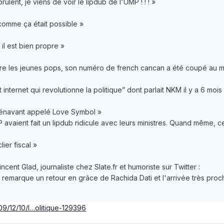
nt, je viens de voir le lipdub de l'UMP ! ! ! »
comme ça était possible »
 il est bien propre »
tre les jeunes pops, son numéro de french cancan a été coupé au m
 internet qui revolutionne la politique” dont parlait NKM il y a 6 mois
énavant appelé Love Symbol »
 avaient fait un lipdub ridicule avec leurs ministres. Quand même, ce
ier fiscal »
ncent Glad, journaliste chez Slate.fr et humoriste sur Twitter :
 on remarque un retour en grâce de Rachida Dati et l'arrivée très p
9/12/10/l…olitique-129396