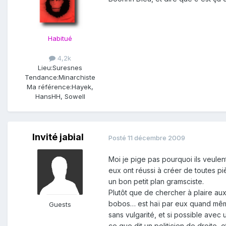
Habitué
4,2k
Lieu:
Suresnes
Tendance:
Minarchiste
Ma référence:
Hayek,
HansHH, Sowell
Invité jabial
Posté
11 décembre 2009
Moi je pige pas pourquoi ils veulent
eux ont réussi à créer de toutes pi
un bon petit plan gramsciste.
Plutôt que de chercher à plaire aux
bobos… est haï par eux quand même,
Guests
sans vulgarité, et si possible avec
ce que dit un politicien de droite, 