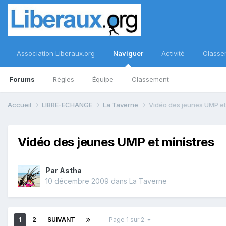
Association Liberaux.org
Naviguer
Activité
Classe
Forums
Règles
Équipe
Classement
Accueil
LIBRE-ECHANGE
La Taverne
Vidéo des jeunes UMP et
Vidéo des jeunes UMP et ministres
Par
Astha
10 décembre 2009
dans
La Taverne
1
2
SUIVANT
Page 1 sur 2