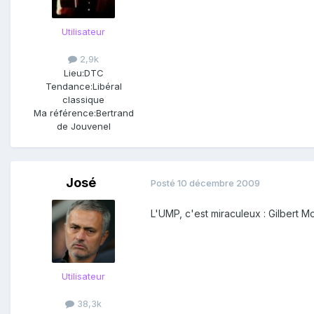
Utilisateur
2,9k
Lieu:
DTC
Tendance:
Libéral
classique
Ma référence:
Bertrand
de Jouvenel
José
Posté
10 décembre 2009
L'UMP, c'est miraculeux : Gilbert Mo
Utilisateur
38,3k