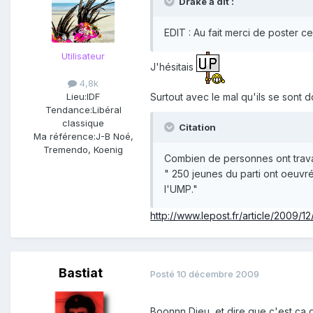
Drake a dit :
EDIT : Au fait merci de poster c
Utilisateur
J'hésitais
4,8k
Surtout avec le mal qu'ils se sont
Lieu:
IDF
Tendance:
Libéral
classique
Citation
Ma référence:
J-B Noé,
Tremendo, Koenig
Combien de personnes ont travai
" 250 jeunes du parti ont oeuvré
l'UMP."
http://www.lepost.fr/article/2009/12
Bastiat
Posté
10 décembre 2009
Boonnn Dieu, et dire que c'est ça q