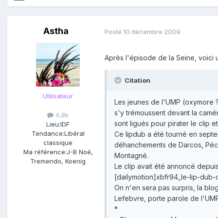
Astha
Posté
10 décembre 2009
Après l'épisode de la Seine, voici
Citation
Utilisateur
Les jeunes de l'UMP (oxymore ? )
s'y trémoussent devant la camér
4,8k
sont ligués pour pirater le clip 
Lieu:
IDF
Tendance:
Libéral
Ce lipdub a été tourné en septem
classique
déhanchements de Darcos, Pécress
Ma référence:
J-B Noé,
Montagné.
Tremendo, Koenig
Le clip avait été annoncé depui
[dailymotion]xbfr94_le-lip-dub
On n'en sera pas surpris, la blo
Lefebvre, porte parole de l'UMP
*