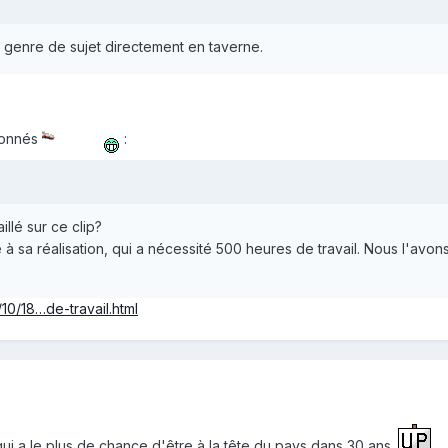
e genre de sujet directement en taverne.
 donnés
:
llé sur ce clip?
 à sa réalisation, qui a nécessité 500 heures de travail. Nous l'avo
/10/18…de-travail.html
ui a le plus de chance d'être à la tête du pays dans 30 ans.