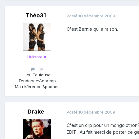
Théo31
Posté
10 décembre 2009
C'est Bernie qui a raison.
Utilisateur
1,3k
Lieu:
Toulouse
Tendance:
Anarcap
Ma référence:
Spooner
Drake
Posté
10 décembre 2009
C'est un clip pour un mongolothon? 
EDIT : Au fait merci de poster ce g