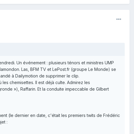
vendredi. Un événement : plusieurs ténors et ministres UMP
 Plamondon. Las, BFM TV et LePost.fr (groupe Le Monde) se
emandé à Dailymotion de supprimer le clip.
es chemisettes. Il est déjà culte. Admirez les
ronde »), Raffarin. Et la conduite impeccable de Gilbert
nt (le dernier en date, c'était les premiers twits de Frédéric
et :