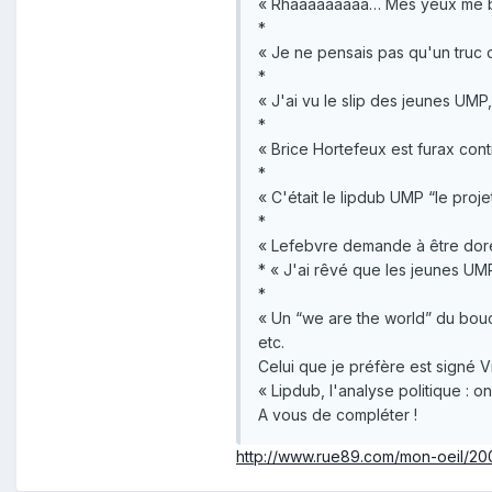
« Rhaaaaaaaaa… Mes yeux me brûle
*
« Je ne pensais pas qu'un truc 
*
« J'ai vu le slip des jeunes UMP,
*
« Brice Hortefeux est furax con
*
« C'était le lipdub UMP “le projet
*
« Lefebvre demande à être dor
* « J'ai rêvé que les jeunes UMP
*
« Un “we are the world” du boucl
etc.
Celui que je préfère est signé Vi
« Lipdub, l'analyse politique :
A vous de compléter !
http://www.rue89.com/mon-oeil/200