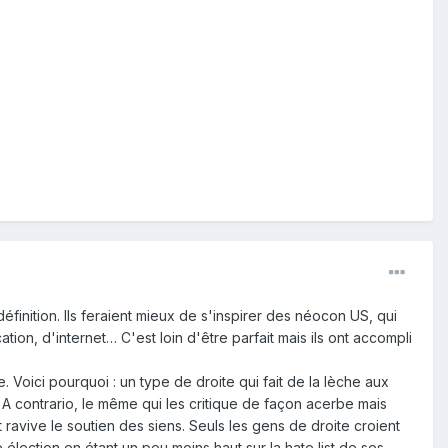
éfinition. Ils feraient mieux de s'inspirer des néocon US, qui
on, d'internet… C'est loin d'être parfait mais ils ont accompli
 Voici pourquoi : un type de droite qui fait de la lèche aux
 contrario, le même qui les critique de façon acerbe mais
 ravive le soutien des siens. Seuls les gens de droite croient
e élection en étant un peu moins haut sur la hate list de ses