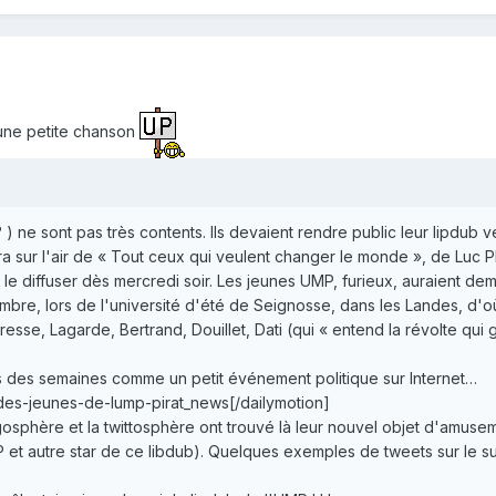
 une petite chanson
 ne sont pas très contents. Ils devaient rendre public leur lipdub 
a sur l'air de « Tout ceux qui veulent changer le monde », de Luc
et le diffuser dès mercredi soir. Les jeunes UMP, furieux, auraient d
bre, lors de l'université d'été de Seignosse, dans les Landes, d'où l
e, Lagarde, Bertrand, Douillet, Dati (qui « entend la révolte qui g
s des semaines comme un petit événement politique sur Internet…
-des-jeunes-de-lump-pirat_news[/dailymotion]
gosphère et la twittosphère ont trouvé là leur nouvel objet d'amuseme
 et autre star de ce libdub). Quelques exemples de tweets sur le suj