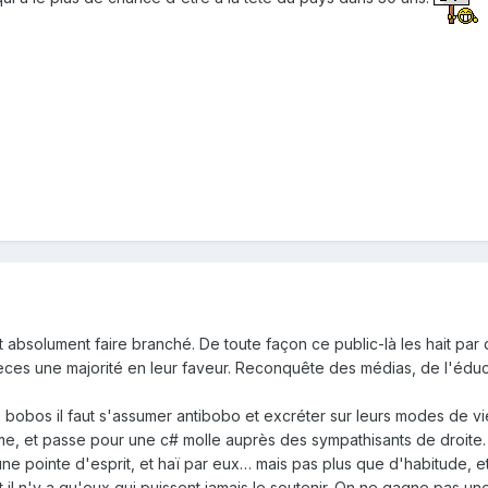
 absolument faire branché. De toute façon ce public-là les hait par d
èces une majorité en leur faveur. Reconquête des médias, de l'éducati
 bobos il faut s'assumer antibobo et excréter sur leurs modes de vie.
 et passe pour une c# molle auprès des sympathisants de droite. A
 une pointe d'esprit, et haï par eux… mais pas plus que d'habitude, et
et il n'y a qu'eux qui puissent jamais le soutenir. On ne gagne pas un