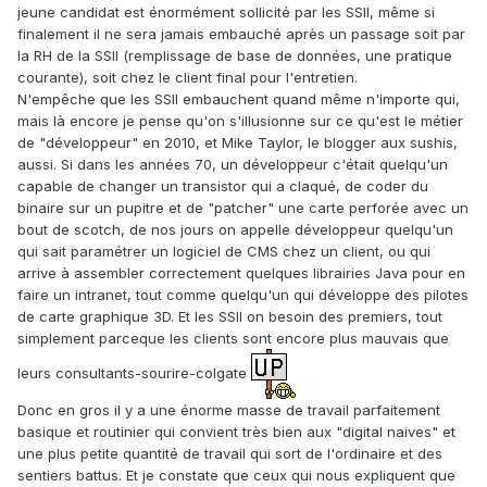
jeune candidat est énormément sollicité par les SSII, même si
finalement il ne sera jamais embauché après un passage soit par
la RH de la SSII (remplissage de base de données, une pratique
courante), soit chez le client final pour l'entretien.
N'empêche que les SSII embauchent quand même n'importe qui,
mais là encore je pense qu'on s'illusionne sur ce qu'est le métier
de "développeur" en 2010, et Mike Taylor, le blogger aux sushis,
aussi. Si dans les années 70, un développeur c'était quelqu'un
capable de changer un transistor qui a claqué, de coder du
binaire sur un pupitre et de "patcher" une carte perforée avec un
bout de scotch, de nos jours on appelle développeur quelqu'un
qui sait paramétrer un logiciel de CMS chez un client, ou qui
arrive à assembler correctement quelques librairies Java pour en
faire un intranet, tout comme quelqu'un qui développe des pilotes
de carte graphique 3D. Et les SSII on besoin des premiers, tout
simplement parceque les clients sont encore plus mauvais que
leurs consultants-sourire-colgate
Donc en gros il y a une énorme masse de travail parfaitement
basique et routinier qui convient très bien aux "digital naives" et
une plus petite quantité de travail qui sort de l'ordinaire et des
sentiers battus. Et je constate que ceux qui nous expliquent que