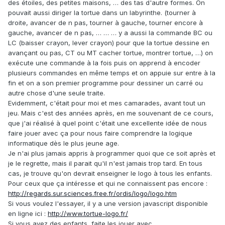
des étoiles, des petites maisons, … des tas d'autre formes. On
pouvait aussi diriger la tortue dans un labyrinthe. (tourner à
droite, avancer de n pas, tourner à gauche, tourner encore à
gauche, avancer de n pas, … … … y a aussi la commande BC ou
LC (baisser crayon, lever crayon) pour que la tortue dessine en
avançant ou pas, CT ou MT cacher tortue, montrer tortue, …) on
exécute une commande à la fois puis on apprend à encoder
plusieurs commandes en même temps et on appuie sur entre à la
fin et on a son premier programme pour dessiner un carré ou
autre chose d'une seule traite.
Evidemment, c'était pour moi et mes camarades, avant tout un
jeu. Mais c'est des années après, en me souvenant de ce cours,
que j'ai réalisé à quel point c'était une excellente idée de nous
faire jouer avec ça pour nous faire comprendre la logique
informatique dès le plus jeune age.
Je n'ai plus jamais appris à programmer quoi que ce soit après et
je le regrette, mais il parait qu'il n'est jamais trop tard. En tous
cas, je trouve qu'on devrait enseigner le logo à tous les enfants.
Pour ceux que ça intéresse et qui ne connaissent pas encore :
http://regards.sur.sciences.free.fr/ordis/logo/logo.htm
Si vous voulez l'essayer, il y a une version javascript disponible
en ligne ici :
http://www.tortue-logo.fr/
Si vous avez des enfants, faite les jouer avec.