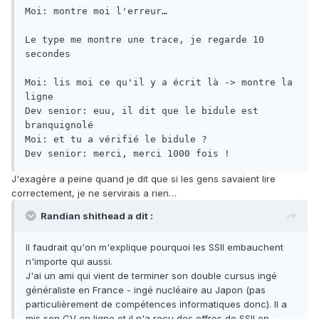
Moi: montre moi l'erreur…

Le type me montre une trace, je regarde 10 
secondes

Moi: lis moi ce qu'il y a écrit là -> montre la 
ligne

Dev senior: euu, il dit que le bidule est 
branquignolé

Moi: et tu a vérifié le bidule ?

Dev senior: merci, merci 1000 fois !
J'exagère a peine quand je dit que si les gens savaient lire
correctement, je ne servirais a rien…
Randian shithead a dit :
Il faudrait qu'on m'explique pourquoi les SSII embauchent
n'importe qui aussi.
J'ai un ami qui vient de terminer son double cursus ingé
généraliste en France - ingé nucléaire au Japon (pas
particulièrement de compétences informatiques donc). Il a
mis son CV en ligne et il n'a reçu des offres de SSII en