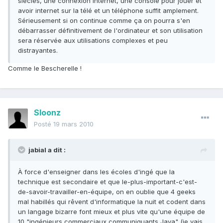
siècles, une connexion internet, une console pour jouer et
avoir internet sur la télé et un téléphone suffit amplement.
Sérieusement si on continue comme ça on pourra s'en
débarrasser définitivement de l'ordinateur et son utilisation
sera réservée aux utilisations complexes et peu
distrayantes.
Comme le Bescherelle !
Sloonz
Posté
19 mars 2010
jabial a dit :
À force d'enseigner dans les écoles d'ingé que la
technique est secondaire et que le-plus-important-c'est-
de-savoir-travailler-en-équipe, on en oublie que 4 geeks
mal habillés qui rêvent d'informatique la nuit et codent dans
un langage bizarre font mieux et plus vite qu'une équipe de
10 "ingénieurs commerciaux communiquants Java" (je vais