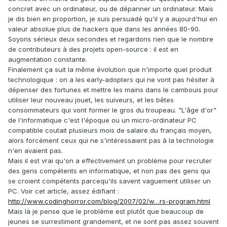
concret avec un ordinateur, ou de dépanner un ordinateur. Mais
je dis bien en proportion, je suis persuadé qu'il y a aujourd'hui en
valeur absolue plus de hackers que dans les années 80-90.
Soyons sérieux deux secondes et regardons rien que le nombre
de contributeurs à des projets open-source : il est en
augmentation constante.
Finalement ça suit la même évolution que n'importe quel produit
technologique : on a les early-adopters qui ne vont pas hésiter à
dépenser des fortunes et mettre les mains dans le cambouis pour
utiliser leur nouveau jouet, les suiveurs, et les bêtes
consommateurs qui vont former le gros du troupeau. "L'âge d'or"
de l'informatique c'est l'époque ou un micro-ordinateur PC
compatible coutait plusieurs mois de salaire du français moyen,
alors forcément ceux qui ne s'intéressaient pas à la technologie
n'en avaient pas.
Mais il est vrai qu'on a effectivement un problème pour recruter
des gens compétents en informatique, et non pas des gens qui
se croient compétents parcequ'ils savent vaguement utiliser un
PC. Voir cet article, assez édifiant :
http://www.codinghorror.com/blog/2007/02/w…rs-program.html
Mais là je pense que le problème est plutôt que beaucoup de
jeunes se surrestiment grandement, et ne sont pas assez souvent