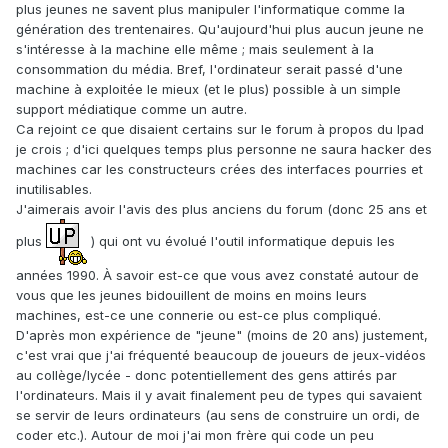
plus jeunes ne savent plus manipuler l'informatique comme la
génération des trentenaires. Qu'aujourd'hui plus aucun jeune ne
s'intéresse à la machine elle même ; mais seulement à la
consommation du média. Bref, l'ordinateur serait passé d'une
machine à exploitée le mieux (et le plus) possible à un simple
support médiatique comme un autre.
Ca rejoint ce que disaient certains sur le forum à propos du Ipad
je crois ; d'ici quelques temps plus personne ne saura hacker des
machines car les constructeurs crées des interfaces pourries et
inutilisables.
J'aimerais avoir l'avis des plus anciens du forum (donc 25 ans et
plus
) qui ont vu évolué l'outil informatique depuis les
années 1990. À savoir est-ce que vous avez constaté autour de
vous que les jeunes bidouillent de moins en moins leurs
machines, est-ce une connerie ou est-ce plus compliqué.
D'après mon expérience de "jeune" (moins de 20 ans) justement,
c'est vrai que j'ai fréquenté beaucoup de joueurs de jeux-vidéos
au collège/lycée - donc potentiellement des gens attirés par
l'ordinateurs. Mais il y avait finalement peu de types qui savaient
se servir de leurs ordinateurs (au sens de construire un ordi, de
coder etc.). Autour de moi j'ai mon frère qui code un peu