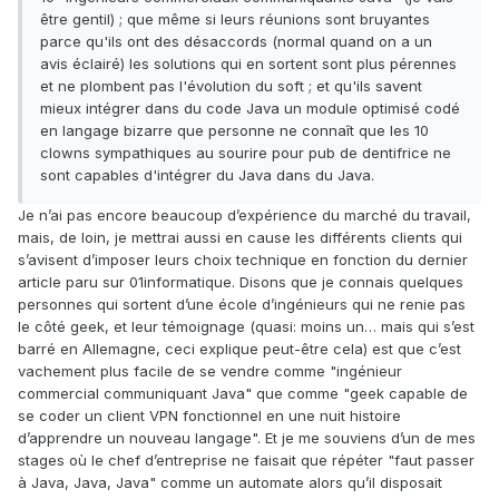
être gentil) ; que même si leurs réunions sont bruyantes
parce qu'ils ont des désaccords (normal quand on a un
avis éclairé) les solutions qui en sortent sont plus pérennes
et ne plombent pas l'évolution du soft ; et qu'ils savent
mieux intégrer dans du code Java un module optimisé codé
en langage bizarre que personne ne connaît que les 10
clowns sympathiques au sourire pour pub de dentifrice ne
sont capables d'intégrer du Java dans du Java.
Je n’ai pas encore beaucoup d’expérience du marché du travail,
mais, de loin, je mettrai aussi en cause les différents clients qui
s’avisent d’imposer leurs choix technique en fonction du dernier
article paru sur 01informatique. Disons que je connais quelques
personnes qui sortent d’une école d’ingénieurs qui ne renie pas
le côté geek, et leur témoignage (quasi: moins un… mais qui s’est
barré en Allemagne, ceci explique peut-être cela) est que c’est
vachement plus facile de se vendre comme "ingénieur
commercial communiquant Java" que comme "geek capable de
se coder un client VPN fonctionnel en une nuit histoire
d’apprendre un nouveau langage". Et je me souviens d’un de mes
stages où le chef d’entreprise ne faisait que répéter "faut passer
à Java, Java, Java" comme un automate alors qu’il disposait